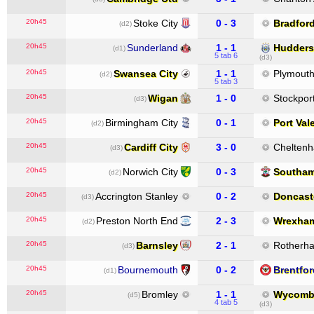
20h45
Stoke City
0 - 3
Bradfor
(d2)
20h45
Sunderland
1 - 1
Hudders
(d1)
5 tab 6
(d3)
20h45
Swansea City
1 - 1
Plymout
(d2)
5 tab 3
20h45
Wigan
1 - 0
Stockpor
(d3)
20h45
Birmingham City
0 - 1
Port Val
(d2)
20h45
Cardiff City
3 - 0
Chelten
(d3)
20h45
Norwich City
0 - 3
Southa
(d2)
20h45
Accrington Stanley
0 - 2
Doncast
(d3)
20h45
Preston North End
2 - 3
Wrexha
(d2)
20h45
Barnsley
2 - 1
Rotherh
(d3)
20h45
Bournemouth
0 - 2
Brentfor
(d1)
20h45
Bromley
1 - 1
Wycomb
(d5)
4 tab 5
(d3)