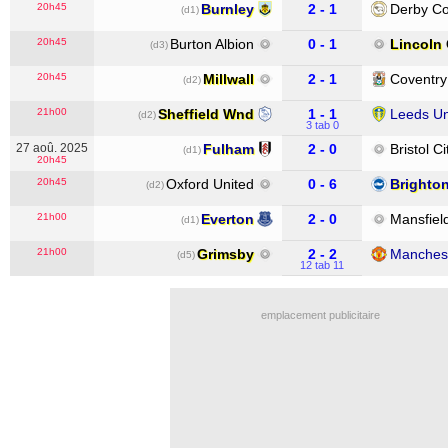
20h45
Burnley
2 - 1
Derby Co
(d1)
20h45
Burton Albion
0 - 1
Lincoln 
(d3)
20h45
Millwall
2 - 1
Coventry
(d2)
21h00
Sheffield Wnd
1 - 1
Leeds Un
(d2)
3 tab 0
27 aoû. 2025
Fulham
2 - 0
Bristol Ci
(d1)
20h45
20h45
Oxford United
0 - 6
Brighto
(d2)
21h00
Everton
2 - 0
Mansfiel
(d1)
21h00
Grimsby
2 - 2
Manchest
(d5)
12 tab 11
emplacement publicitaire