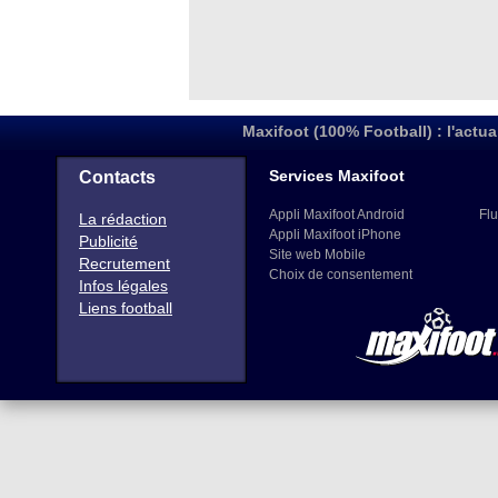
Maxifoot (100% Football) : l'actua
Services Maxifoot
Contacts
Appli Maxifoot Android
Flu
La rédaction
Appli Maxifoot iPhone
Publicité
Site web Mobile
Recrutement
Choix de consentement
Infos légales
Liens football