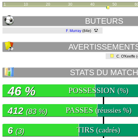
1
10
20
30
40
50
6
BUTEURS
F. Murray
(84e)
AVERTISSEMENT
C. O'Keeffe 
STATS DU MATC
46 %
POSSESSION
(%)
412
PASSES
(réussies %)
(83 %)
6
TIRS
(cadrés)
(3)