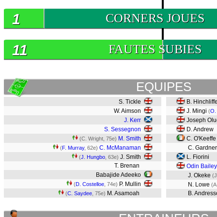
1
CORNERS JOUES
11
FAUTES SUBIES
EQUIPES
S. Tickle
B. Hinchliff
W. Aimson
J. Mingi
(
O.
J. Kerr
Joseph Olu
S. Sessegnon
D. Andrew
M. Smith
C. O'Keeffe
(C. Wright, 75e)
C. McManaman
C. Gardne
(
F. Murray
, 62e)
J. Smith
L. Fiorini
(
J. Hungbo
, 63e)
T. Brenan
Odin Bailey
Babajide Adeeko
J. Okeke
(J
P. Mullin
(
D. Costelloe
, 74e)
N. Lowe
(A
M. Asamoah
B. Andress
(
C. Saydee
, 75e)