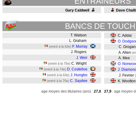
ENTRAINEURS
Gary Caldwell
Dave Challi
BANCS DE TOUCH
T. Watson
C. Addai
L. Graham
O. Dodgso
F. Murray
(entré à la 62e)
C. Grogan
J. Rogers
A. Allen
(en
J. Weir
A. Mee
C. Wright
(entré à la 75e)
O. Norwoo
D. Costelloe
(entré à la 74e)
J. Diamon
J. Hungbo
(entré à la 63e)
J. Fevrier
C. Saydee
(entré à la 75e)
K. Wootton
age moyen des titulaires (ans) :
27,0
27,9
: age moyen de