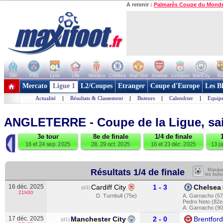
A retenir :
Palmarès Coupe du Mond
OM
PSG
Lyon
Lille
Monaco
Chelsea
Man Utd
Arsenal
Liverpool
ManCity
Ba
+ de clubs
Mercato
Ligue 1
L2/Coupes
Etranger
Coupe d'Europe
Les B
Actualité
|
Résultats & Classement
|
Buteurs
|
Calendrier
|
Equipe
ANGLETERRE - Coupe de la Ligue, sa
3e tour
8e de finale
1/4 de finale
◀
025
16 et 24 sep. 2025
28, 29 oct. 2025
16 et 23 déc. 2025
13 ja
Résultats 1/4 de finale
Masque
les bute
16 déc. 2025
Cardiff City
1 - 3
Chelsea
(d3)
21h00
D. Turnbull (75e)
A. Garnacho (57
Pedro Neto (82e
A. Garnacho (90
17 déc. 2025
Manchester City
2 - 0
Brentford
(d1)