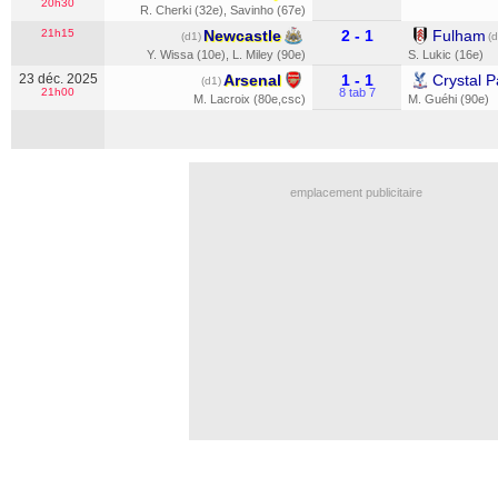
20h30
R. Cherki (32e)
,
Savinho (67e)
21h15
Newcastle
2 - 1
Fulham
(d1)
(d
Y. Wissa (10e)
,
L. Miley (90e)
S. Lukic (16e)
23 déc. 2025
Arsenal
1 - 1
Crystal P
(d1)
21h00
8 tab 7
M. Lacroix (80e,csc)
M. Guéhi (90e)
emplacement publicitaire