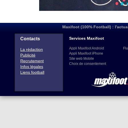
Maxifoot (100% Football) : l'actua
Services Maxifoot
Contacts
Appli Maxifoot Android
Flu
La rédaction
Appli Maxifoot iPhone
Publicité
Site web Mobile
Recrutement
Choix de consentement
Infos légales
Liens football