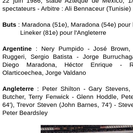
22 juin 1986, stade Aztèque de Mexico, 1/
spectateurs - Arbitre : Ali Bennaceur (Tunisie)
Buts
: Maradona (51e), Maradona (54e) pour l
Lineker (81e) pour l'Angleterre
Argentine
: Nery Pumpido - José Brown, 
Ruggeri, Sergio Batista - Jorge Burruchaga
Diego Maradona, Héctor Enrique - Ric
Olarticoechea, Jorge Valdano
Angleterre
: Peter Shilton - Gary Stevens
Butcher, Terry Fenwick - Glenn Hoddle, Pet
64'), Trevor Steven (John Barnes, 74') - Ste
Peter Beardsley