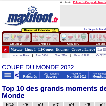
A retenir :
Palmarès Coupe du Mond
La Coupe du Monde
Résultats & Calendrier
TV
P-B
SEN
EQU
QAT
ANG
P-G
IRN
USA
ARG
POL
MEX
A-S
FRA
DAN
T
Groupe A
Groupe B
Groupe C
Groupe
Mercato
Ligue 1
L2/Coupes
Etranger
Coupe d'Europe
Les B
Actu des Bleus
|
Euro 2024
|
Class. FIFA
|
Mondial 2026
|
CAN 20
COUPE DU MONDE 2022
>
<
noi
Le
Les meilleurs
Revoir le
Archive de
l
Palmarès
Buteurs
Mondial 2018
Mondiau
Top 10 des grands moments de
Monde
N°10
n°9
n°8
n°7
n°6
n°5
n°4