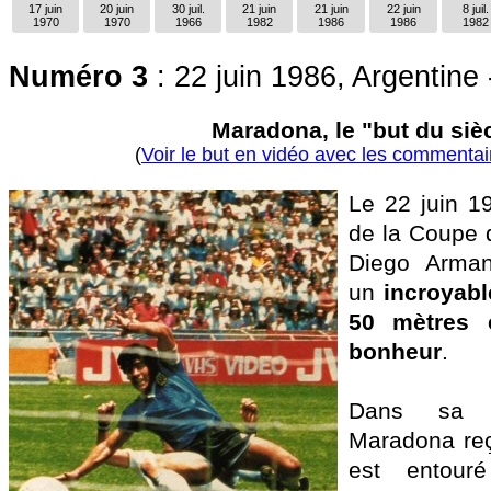
17 juin
20 juin
30 juil.
21 juin
21 juin
22 juin
8 juil.
1970
1970
1966
1982
1986
1986
1982
Numéro 3
: 22 juin 1986, Argentine 
Maradona, le "but du siè
(
Voir le but en vidéo avec les commentai
Le 22 juin 19
de la Coupe
Diego Arman
un
incroyabl
50 mètres 
bonheur
.
Dans sa m
Maradona reço
est entour