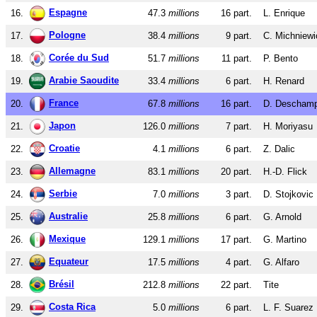
Espagne
16.
47.3
millions
16 part.
L. Enrique
Pologne
17.
38.4
millions
9 part.
C. Michniewi
Corée du Sud
18.
51.7
millions
11 part.
P. Bento
Arabie Saoudite
19.
33.4
millions
6 part.
H. Renard
France
20.
67.8
millions
16 part.
D. Descham
Japon
21.
126.0
millions
7 part.
H. Moriyasu
Croatie
22.
4.1
millions
6 part.
Z. Dalic
Allemagne
23.
83.1
millions
20 part.
H.-D. Flick
Serbie
24.
7.0
millions
3 part.
D. Stojkovic
Australie
25.
25.8
millions
6 part.
G. Arnold
Mexique
26.
129.1
millions
17 part.
G. Martino
Equateur
27.
17.5
millions
4 part.
G. Alfaro
Brésil
28.
212.8
millions
22 part.
Tite
Costa Rica
29.
5.0
millions
6 part.
L. F. Suarez