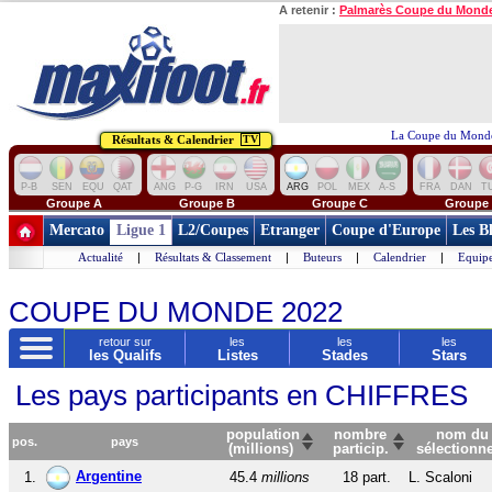
A retenir :
Palmarès Coupe du Mond
La Coupe du Monde
Résultats & Calendrier
TV
P-B
SEN
EQU
QAT
ANG
P-G
IRN
USA
ARG
POL
MEX
A-S
FRA
DAN
T
Groupe A
Groupe B
Groupe C
Groupe
Mercato
Ligue 1
L2/Coupes
Etranger
Coupe d'Europe
Les B
Actualité
|
Résultats & Classement
|
Buteurs
|
Calendrier
|
Equipe
COUPE DU MONDE 2022
retour sur
les
les
les
les Qualifs
Listes
Stades
Stars
Les pays participants en CHIFFRES
population
nombre
nom du
pos.
pays
(millions)
particip.
sélectionn
Argentine
1.
45.4
millions
18 part.
L. Scaloni