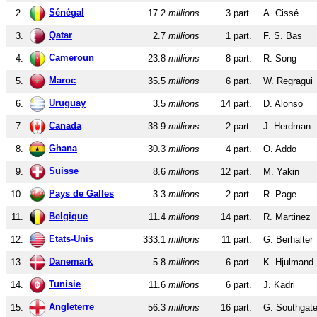
Sénégal
2.
17.2
millions
3 part.
A. Cissé
Qatar
3.
2.7
millions
1 part.
F. S. Bas
Cameroun
4.
23.8
millions
8 part.
R. Song
Maroc
5.
35.5
millions
6 part.
W. Regragui
Uruguay
6.
3.5
millions
14 part.
D. Alonso
Canada
7.
38.9
millions
2 part.
J. Herdman
Ghana
8.
30.3
millions
4 part.
O. Addo
Suisse
9.
8.6
millions
12 part.
M. Yakin
Pays de Galles
10.
3.3
millions
2 part.
R. Page
Belgique
11.
11.4
millions
14 part.
R. Martinez
Etats-Unis
12.
333.1
millions
11 part.
G. Berhalter
Danemark
13.
5.8
millions
6 part.
K. Hjulmand
Tunisie
14.
11.6
millions
6 part.
J. Kadri
Angleterre
15.
56.3
millions
16 part.
G. Southgat