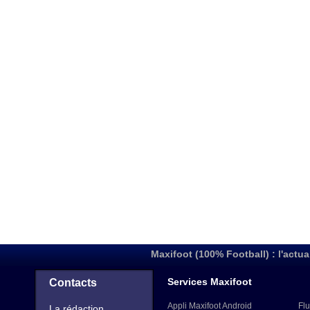
Maxifoot (100% Football) : l'actua
Services Maxifoot
Contacts
Appli Maxifoot Android
Flu
La rédaction