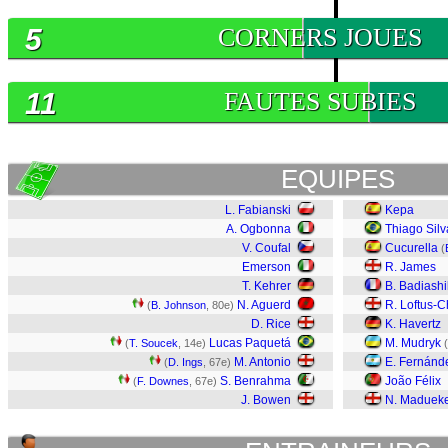
5
CORNERS JOUES
11
FAUTES SUBIES
EQUIPES
L. Fabianski
Kepa
A. Ogbonna
Thiago Silv
V. Coufal
Cucurella
(
Emerson
R. James
T. Kehrer
B. Badiashi
N. Aguerd
R. Loftus-
(
B. Johnson
, 80e)
D. Rice
K. Havertz
Lucas Paquetá
M. Mudryk
(
T. Soucek
, 14e)
(
M. Antonio
E. Fernánd
(
D. Ings
, 67e)
S. Benrahma
João Félix
(
F. Downes
, 67e)
J. Bowen
N. Maduek