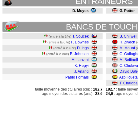
ENTRAINEURS
D. Moyes
G. Potter
BANCS DE TOUCH
T. Soucek
B. Chilwell
(entré à la 14e)
F. Downes
H. Ziyech
(entré à la 67e)
(
D. Ings
M. Mount
(entré à la 67e)
(
B. Johnson
C. Gallagh
(entré à la 80e)
M. Lanzini
M. Bettinell
K. Hegyi
C. Chukw
J. Anang
David Datr
Pablo Fornals
Azpilicueta
T. Chaloba
taille moyenne des titulaires (cm) :
182,7
182,7
: taille moye
age moyen des titulaires (ans) :
28,6
24,6
: age moyen de