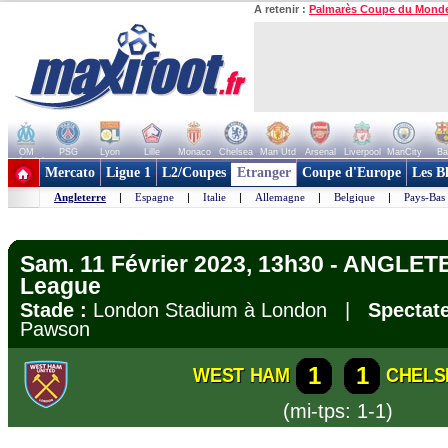
A retenir :
Palmarès Coupe du Mond
OM
PSG
Lyon
Lille
Monaco
Chelsea
Man Utd
Arsenal
Liverpool
ManCity
Ba
+ de clubs
Mercato
Ligue 1
L2/Coupes
Etranger
Coupe d'Europe
Les B
Angleterre
|
Espagne
|
Italie
|
Allemagne
|
Belgique
|
Pays-Bas
Sam. 11 Février 2023, 13h30 - ANGLET
League
Stade :
London Stadium à London |
Spectate
Pawson
1
1
WEST HAM
CHELS
(mi-tps: 1-1)