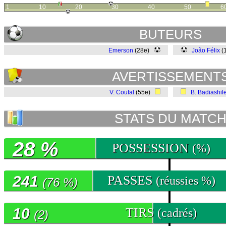
1
10
20
30
40
50
6
BUTEURS
Emerson
(28e)
João Félix
(
AVERTISSEMENT
V. Coufal
(55e)
B. Badiashil
STATS DU MATC
28 %
POSSESSION
(%)
241
PASSES
(réussies %)
(76 %)
10
TIRS
(cadrés)
(2)