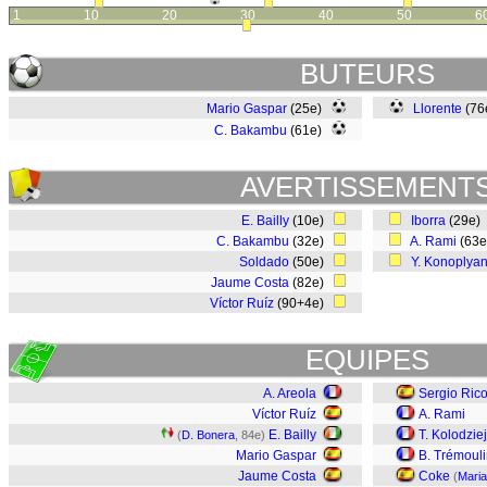
1
10
20
30
40
50
6
BUTEURS
Mario Gaspar
(25e)
Llorente
(76
C. Bakambu
(61e)
AVERTISSEMENT
E. Bailly
(10e)
Iborra
(29e)
C. Bakambu
(32e)
A. Rami
(63
Soldado
(50e)
Y. Konoplya
Jaume Costa
(82e)
Víctor Ruíz
(90+4e)
EQUIPES
A. Areola
Sergio Ric
Víctor Ruíz
A. Rami
E. Bailly
T. Kolodzie
(
D. Bonera
, 84e)
Mario Gaspar
B. Trémoul
Jaume Costa
Coke
(
Mari