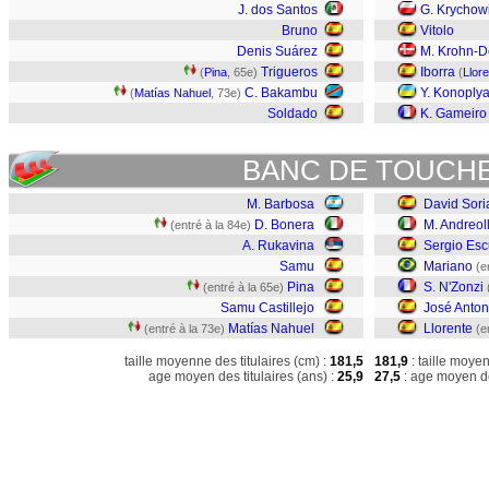
J. dos Santos
G. Krychow
Bruno
Vitolo
Denis Suárez
M. Krohn-D
Trigueros
Iborra
(
Pina
, 65e)
(
Llor
C. Bakambu
Y. Konoply
(
Matías Nahuel
, 73e)
Soldado
K. Gameiro
BANC DE TOUCH
M. Barbosa
David Sori
D. Bonera
M. Andreoll
(entré à la 84e)
A. Rukavina
Sergio Es
Samu
Mariano
(e
Pina
S. N'Zonzi
(entré à la 65e)
Samu Castillejo
José Anton
Matías Nahuel
Llorente
(entré à la 73e)
(e
taille moyenne des titulaires (cm) :
181,5
181,9
: taille moye
age moyen des titulaires (ans) :
25,9
27,5
: age moyen de