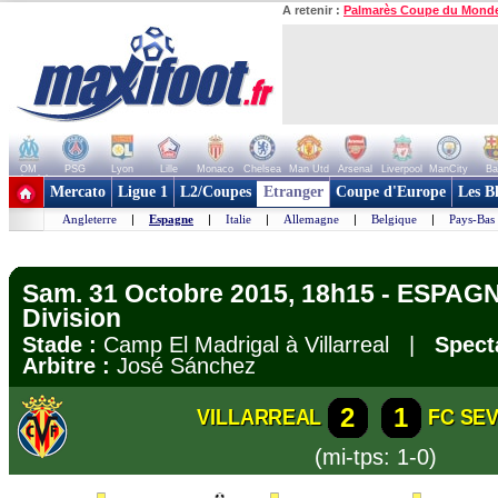
A retenir :
Palmarès Coupe du Mond
OM
PSG
Lyon
Lille
Monaco
Chelsea
Man Utd
Arsenal
Liverpool
ManCity
Ba
+ de clubs
Mercato
Ligue 1
L2/Coupes
Etranger
Coupe d'Europe
Les B
Angleterre
|
Espagne
|
Italie
|
Allemagne
|
Belgique
|
Pays-Bas
Sam. 31 Octobre 2015, 18h15 - ESPAGN
Division
Stade :
Camp El Madrigal à Villarreal |
Spect
Arbitre :
José Sánchez
2
1
VILLARREAL
FC SEV
(mi-tps: 1-0)