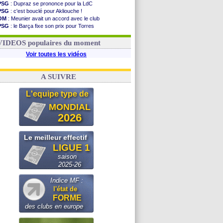
PSG
: Dupraz se prononce pour la LdC
PSG
: c'est bouclé pour Akliouche !
OM
: Meunier avait un accord avec le club
PSG
: le Barça fixe son prix pour Torres
OM
: accord de principe entre Rulli et Man City
Barça
: Torres souhaite rejoindre le PSG !
VIDEOS populaires du moment
Voir toutes les vidéos
A SUIVRE
L'equipe type de
MONDIAL
2026
Le meilleur effectif
LIGUE 1
saison
2025-26
Indice MF :
l'état de
FORME
des clubs en europe