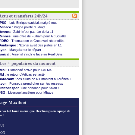
Actu et transferts 24h/24
PSG
: Luis Enrique satisfait malgré tout
Monaco
: Pogba pointé du doigt
Rennes
: Zabiri n'est pas fan de la L1
Rennes
: une offre de Fulham pour Aït Boudlal
VIDEO
: Thomasson et Cresswell réconciliés
Dunkerque
: Nzonzi avait des pistes en L1
Lyon
: Mangala sur le départ
Amical
: Arsenal s'incline face au Real Betis
Amical
: lourde défaite pour le PSG
Les + populaires du moment
Man City
: Maresca flou pour Reijnders
LdC
: Fenerbahçe prend une belle option
Real
: Diomandé arrive pour 140 M€ !
Al-Diriyah
: Mbemba arrive libre (officiel)
OM
: le retour d'Adidas est acté
Atletico
: le plan d'Alvarez à son retour
Bordeaux
: des clubs de N1 montent au créneau
Amical
: premier succès pour Brest
Lyon
: Fonseca prend cher sur les réseaux
VIDEO
: le joli but de Greenwood avec le Fener !
Trabzonspor
: une annonce pour Salah !
CdM 2030
: une promesse d'Infantino au Maroc ...
PSG
: Liverpool accélère pour Mbaye
PSG
: la compo pour le premier match amical
EdF
: Infantino complimente Mbappé
Newcastle
: Jaissle est le nouveau coach (off.)
Nice
: 3 joueurs écartés du groupe pro
age Maxifoot
Real
: une nouvelle offre pour Vinicius
Amical
: l'OM domine Al-Shahaniya
e va t-il faire mieux que Deschamps en équipe de
Monaco
: Cabral a prolongé (officiel)
e ?
Atletico
: Molina va signer à la Roma
Real
: Diomandé arrive pour 140 M€ !
UI
Arsenal
: Havertz en veut encore plus
NON
Voir les brèves précédentes