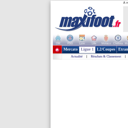
A r
OM
PSG
Lyon
Lille
Monaco
Chelsea
Ma
+ de clubs
Mercato
Ligue 1
L2/Coupes
Etran
Actualité
|
Résultats & Classement
|