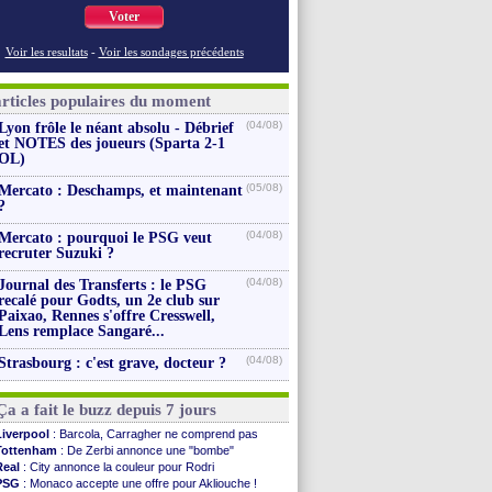
Voter
Voir les resultats
-
Voir les sondages précédents
articles populaires du moment
(04/08)
Lyon frôle le néant absolu - Débrief
et NOTES des joueurs (Sparta 2-1
OL)
(05/08)
Mercato : Deschamps, et maintenant
?
(04/08)
Mercato : pourquoi le PSG veut
recruter Suzuki ?
(04/08)
Journal des Transferts : le PSG
recalé pour Godts, un 2e club sur
Paixao, Rennes s'offre Cresswell,
Lens remplace Sangaré...
(04/08)
Strasbourg : c'est grave, docteur ?
Ça a fait le buzz depuis 7 jours
Liverpool
: Barcola, Carragher ne comprend pas
Tottenham
: De Zerbi annonce une "bombe"
Real
: City annonce la couleur pour Rodri
PSG
: Monaco accepte une offre pour Akliouche !