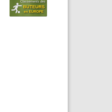
Classements des
BUTEURS
en EUROPE