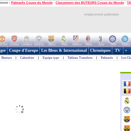
etenir :
Palmarès Coupe du Monde
-
Classement des BUTEURS Coupe du Monde
-
TA
emplacement publicitaire
n Utd
Arsenal
Liverpool
ManCity
Barca
Real
Atletico
Milan
Juve
Inter
Naples
ger
Coupe d'Europe
Les Bleus & International
Chroniques
TV
+
Buteurs
|
Calendrier
|
Equipe type
|
Tableau Transferts
|
Palmarès
|
Les Cl