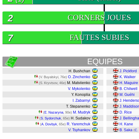
2
CORNERS JOUES
7
FAUTES SUBIES
EQUIPES
H. Bushchan
J. Pickford
O. Zinchenko
K. Walker
(V. Buyalskyi, 76e)
M. Matviienko
H. Maguire
(S. Kryvtsov, 46e)
V. Mykolenko
B. Chilwell
Y. Konoplia
M. Guéhi
I. Zabarnyi
J. Henders
T. Stepanenko
J. Maddiso
M. Mudryk
D. Rice
(
E. Nazaryna
, 90e)
H. Sudakov
J. Bellingh
(
S. Sydorchuk
, 65e)
R. Yaremchuk
H. Kane
(
A. Dovbyk
, 65e)
V. Tsyhankov
B. Saka
(
C.