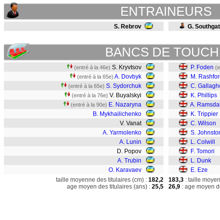
ENTRAINEURS
S. Rebrov
G. Southga
BANCS DE TOUCH
S. Kryvtsov
P. Foden
(entré à la 46e)
(e
A. Dovbyk
M. Rashfor
(entré à la 65e)
S. Sydorchuk
C. Gallagh
(entré à la 65e)
V. Buyalskyi
K. Phillips
(entré à la 76e)
E. Nazaryna
A. Ramsda
(entré à la 90e)
B. Mykhailichenko
K. Trippier
V. Vanat
C. Wilson
A. Yarmolenko
S. Johnsto
A. Lunin
L. Colwill
D. Popov
F. Tomori
A. Trubin
L. Dunk
O. Karavaev
E. Eze
taille moyenne des titulaires (cm) :
182,2
183,3
: taille moye
age moyen des titulaires (ans) :
25,5
26,9
: age moyen de