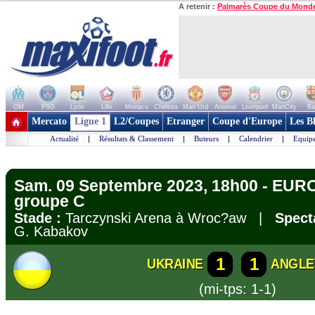
A retenir :
Palmarès Coupe du Mond
OM
PSG
Lyon
Lille
Monaco
Chelsea
Man Utd
Arsenal
Liverpool
ManCity
Ba
+ de clubs
Mercato
Ligue 1
L2/Coupes
Etranger
Coupe d'Europe
Les B
Actualité
|
Résultats & Classement
|
Buteurs
|
Calendrier
|
Equipe
Sam. 09 Septembre 2023, 18h00 - EURO 
groupe C
Stade :
Tarczynski Arena à Wroc?aw |
Spect
G. Kabakov
1
1
UKRAINE
ANGLE
(mi-tps: 1-1)