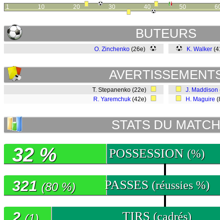
1
10
20
30
40
50
6
BUTEURS
O. Zinchenko
(26e)
K. Walker
(4
AVERTISSEMENT
T. Stepanenko (22e)
J. Maddison
R. Yaremchuk
(42e)
H. Maguire
(
STATS DU MATC
32 %
POSSESSION
(%)
321
PASSES
(réussies %)
(80 %)
2
TIRS
(cadrés)
(1)