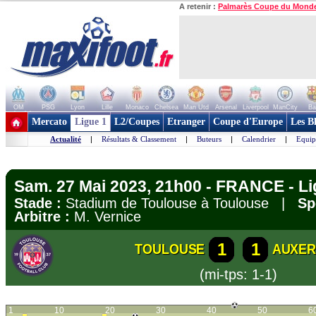
A retenir :
Palmarès Coupe du Mond
OM
PSG
Lyon
Lille
Monaco
Chelsea
Man Utd
Arsenal
Liverpool
ManCity
Ba
+ de clubs
Mercato
Ligue 1
L2/Coupes
Etranger
Coupe d'Europe
Les B
Actualité
|
Résultats & Classement
|
Buteurs
|
Calendrier
|
Equip
Sam. 27 Mai 2023, 21h00 - FRANCE - Li
Stade :
Stadium de Toulouse à Toulouse |
Sp
Arbitre :
M. Vernice
1
1
TOULOUSE
AUXER
(mi-tps: 1-1)
1
10
20
30
40
50
6