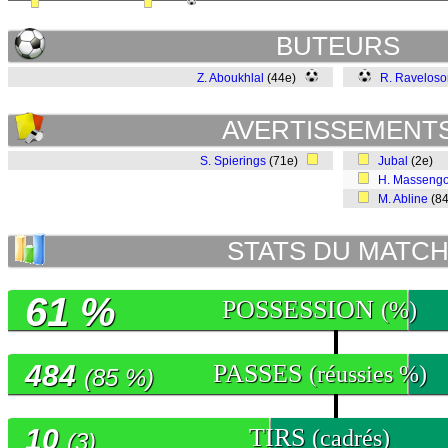
BUTEURS
Z. Aboukhlal
(44e)
R. Raveloso
AVERTISSEMENT
S. Spierings
(71e)
Jubal
(2e)
H. Masseng
M. Abline
(8
STATS DU MATC
61 %
POSSESSION
(%)
484
PASSES
(réussies %)
(85 %)
10
TIRS
(cadrés)
(3)