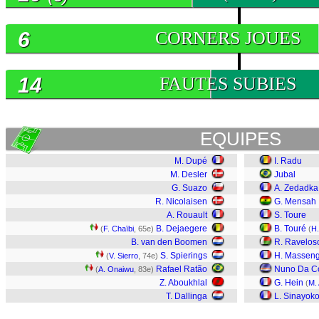
6
CORNERS JOUES
14
FAUTES SUBIES
EQUIPES
M. Dupé
I. Radu
M. Desler
Jubal
G. Suazo
A. Zedadka
R. Nicolaisen
G. Mensah
A. Rouault
S. Toure
B. Dejaegere
B. Touré
(
F. Chaïbi
, 65e)
(
H.
B. van den Boomen
R. Ravelos
S. Spierings
H. Massen
(
V. Sierro
, 74e)
Rafael Ratão
Nuno Da C
(
A. Onaiwu
, 83e)
Z. Aboukhlal
G. Hein
(
M. 
T. Dallinga
L. Sinayok