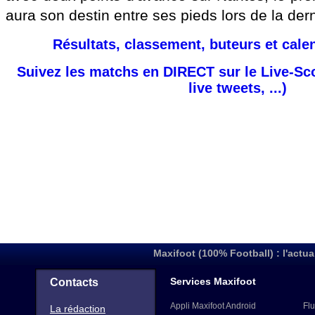
aura son destin entre ses pieds lors de la der
Résultats, classement, buteurs et cale
Suivez les matchs en DIRECT sur le Live-Sc
live tweets, ...)
Maxifoot (100% Football) : l'actua
Services Maxifoot
Contacts
Appli Maxifoot Android
Flu
La rédaction