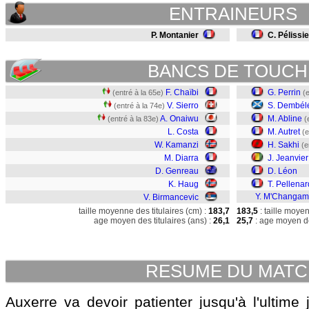
ENTRAINEURS
P. Montanier
C. Pélissie
BANCS DE TOUCH
F. Chaïbi
G. Perrin
(entré à la 65e)
(
V. Sierro
S. Dembél
(entré à la 74e)
A. Onaiwu
M. Abline
(entré à la 83e)
(
L. Costa
M. Autret
(e
W. Kamanzi
H. Sakhi
(e
M. Diarra
J. Jeanvier
D. Genreau
D. Léon
K. Haug
T. Pellenar
Y. M'Changa
V. Birmancevic
taille moyenne des titulaires (cm) :
183,7
183,5
: taille moye
age moyen des titulaires (ans) :
26,1
25,7
: age moyen de
RESUME DU MAT
Auxerre va devoir patienter jusqu'à l'ultime