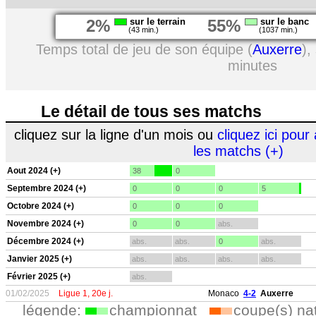
2%
sur le terrain
55%
sur le banc
(43 min.)
(1037 min.)
Temps total de jeu de son équipe (
Auxerre
),
minutes
Le détail de tous ses matchs
cliquez sur la ligne d'un mois ou
cliquez ici pour 
les matchs (+)
Aout 2024 (+)
38
0
Septembre 2024 (+)
0
0
0
5
Octobre 2024 (+)
0
0
0
Novembre 2024 (+)
0
0
abs.
Décembre 2024 (+)
abs.
abs.
0
abs.
Janvier 2025 (+)
abs.
abs.
abs.
abs.
Février 2025 (+)
abs.
01/02/2025
Ligue 1, 20e j.
Monaco
4-2
Auxerre
légende:
championnat
coupe(s) na