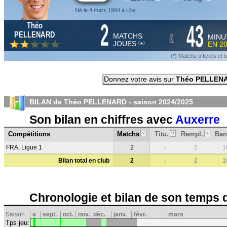
Né le 4 mars 1994 à Lille
2
43
Théo
&
PELLENARD
MATCHS
MINU
JOUES
EN
2
*
(
)
(*) Matchs officiels e
Donnez votre avis sur
Théo PELLEN
BILAN de Théo PELLENARD - saison
2024/2025
Son bilan en chiffres avec
Auxerre
Compétitions
Matchs
Titu.
Rempl.
Ban
?
?
?
FRA, Ligue 1
2
-
2
1
Bilan total en club
2
-
2
1
Chronologie et bilan de son temps 
Saison
a
sept.
oct.
nov.
déc.
janv.
févr.
mars
Tps jeu: