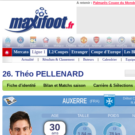
A retenir :
Palmarès Coupe du Mond
OM
PSG
Lyon
Lille
Monaco
Chelsea
Man Utd
Arsenal
Liverpool
ManCity
Ba
+ de clubs
Mercato
Ligue 1
L2/Coupes
Etranger
Coupe d'Europe
Les B
Actualité
|
Résultats & Classement
|
Buteurs
|
Calendrier
|
Equipe
26. Théo PELLENARD
Fiche d'identité
Bilan et Matchs saison
Carrière & Sélections
Début Co
AUXERRE
(FRA)
n.
AGE
TAILLE
POIDS
N
30
57%
68%
ans
1,84 m
78 kg