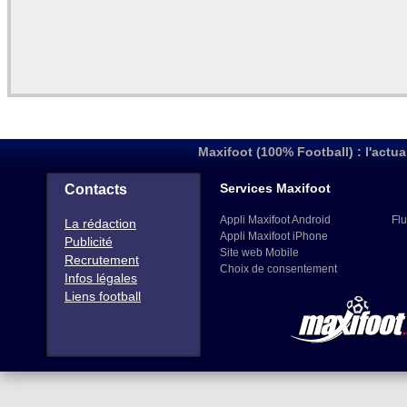
Maxifoot (100% Football) : l'actua
Services Maxifoot
Contacts
Appli Maxifoot Android
Flu
La rédaction
Appli Maxifoot iPhone
Publicité
Site web Mobile
Recrutement
Choix de consentement
Infos légales
Liens football