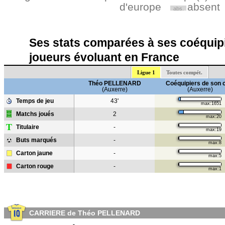
d'europe
absent
abs.
Ses stats comparées à ses coéquipi
joueurs évoluant en France
Ligue 1
Toutes compét.
Théo PELLENARD
Coéquipiers de son 
(Auxerre)
(Auxerre)
Temps de jeu
43'
max:1651
Matchs joués
2
max:20
T
Titulaire
-
max:19
Buts marqués
-
max:8
Carton jaune
-
max:5
Carton rouge
-
max:1
CARRIERE de Théo PELLENARD