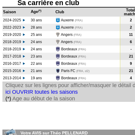
Sa carrière en club
Total
(*)
Age
Saison
Club
match
2024-2025
30 ans
Auxerre
2
(FRA)
2022-2023
28 ans
Auxerre
2
(FRA
)
2019-2020
25 ans
Angers
11
(FRA
)
2018-2019
24 ans
Angers
6
(FRA
)
2018-2019
24 ans
Bordeaux
-
(FRA
)
2017-2018
23 ans
Bordeaux
21
(FRA
)
2016-2017
22 ans
Bordeaux
9
(FRA
)
2015-2016
21 ans
Paris FC
21
(FRA, d2)
2013-2014
19 ans
Bordeaux
4
(FRA
)
Cliquez sur les lignes pour afficher/masquer le détai
ici OUVRIR toutes les saisons
(*)
Age au début de la saison
Votre AVIS sur Théo PELLENARD