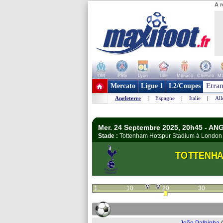
A r
OM
PSG
Lyon
Lille
Monaco
Chelsea
Ma
+ de clubs
Mercato
Ligue 1
L2/Coupes
Etran
Angleterre
|
Espagne
|
Italie
|
Al
Mer. 24 Septembre 2025, 20h45 - AN
Stade :
Tottenham Hotspur Stadium à Londo
TOTTENH
1
10
20
30