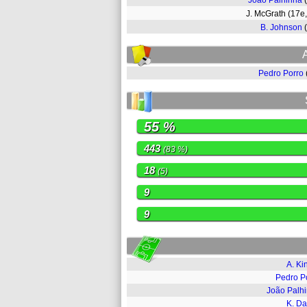
João Palhinha
J. McGrath (17e
B. Johnson
Pedro Porro
55 %
443
(83 %)
18
(5)
9
9
A. Ki
Pedro P
João Palh
K. D