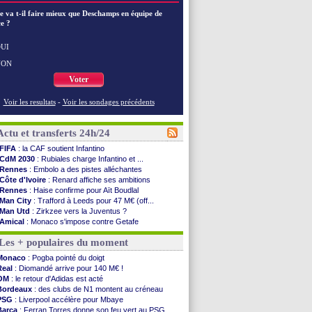
e va t-il faire mieux que Deschamps en équipe de
e ?
UI
NON
Voter
Voir les resultats
-
Voir les sondages précédents
Actu et transferts 24h/24
FIFA
: la CAF soutient Infantino
CdM 2030
: Rubiales charge Infantino et ...
Rennes
: Embolo a des pistes alléchantes
Côte d'Ivoire
: Renard affiche ses ambitions
Rennes
: Haise confirme pour Aït Boudlal
Man City
: Trafford à Leeds pour 47 M€ (off...
Man Utd
: Zirkzee vers la Juventus ?
Amical
: Monaco s'impose contre Getafe
Nantes
: Der Zakarian et sa relation avec Kita
Les + populaires du moment
OM
: le club prêt à libérer Kondogbia ?
Monaco
: le message touchant d'Akliouche
Monaco
: Pogba pointé du doigt
FIFA
: Tebas en remet une couche
Real
: Diomandé arrive pour 140 M€ !
FIFA
: l'UEFA maintient la pression
OM
: le retour d'Adidas est acté
PSG
: Tebas encense Luis Enrique
Bordeaux
: des clubs de N1 montent au créneau
Real
: Vinicius jusqu'en 2032 (officiel)
PSG
: Liverpool accélère pour Mbaye
Lyon
: Mangala va rejoindre Getafe
Barça
: Ferran Torres donne son feu vert au PSG