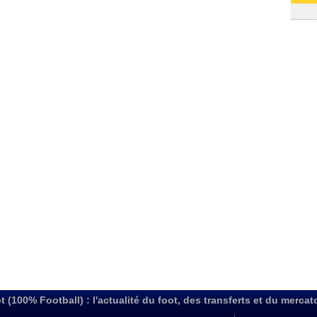
31/07
t (100% Football) : l'actualité du foot, des transferts et du mercat