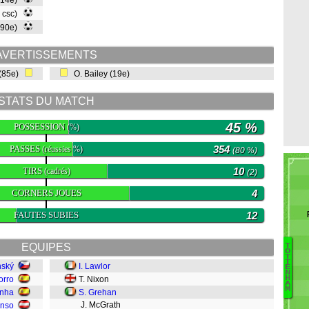
(14e)
, csc)
(90e)
AVERTISSEMENTS
(85e)
O. Bailey (19e)
STATS DU MATCH
45 %
POSSESSION
(%)
PASSES
354
(réussies %)
(80 %)
TIRS
10
(cadrés)
(2)
CORNERS JOUES
4
FAUTES SUBIES
12
EQUIPES
T
O
T
T
W
nský
I. Lawlor
E
N
By
orro
T. Nixon
H
A
M
T
inha
S. Grehan
Sc
J. McGrath
anso