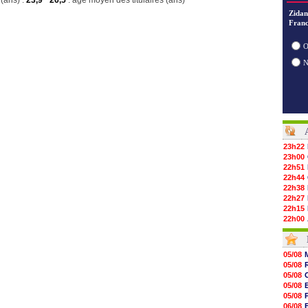
(ans) :
23,9
26,5
: age moyen des titulaires (ans)
Zidan
Franc
O
23h22
23h00
22h51
22h44
22h38
22h27
22h15
22h00
21h48
21h39
21h26
05/08
21h05
05/08
20h47
05/08
20h30
05/08
20h18
05/08
20h04
06/08