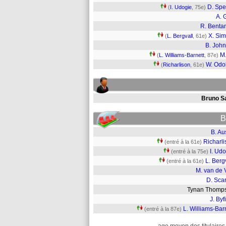
D. Sp
(
I. Udogie
, 75e)
A. 
R. Benta
X. Si
(
L. Bergvall
, 61e)
B. Joh
M.
(
L. Williams-Barnett
, 87e)
W. Odo
(
Richarlison
, 61e)
Bruno Sa
B
B. Au
Richarl
(entré à la 61e)
I. Ud
(entré à la 75e)
L. Berg
(entré à la 61e)
M. van de 
D. Scar
Tynan Thom
J. Byf
L. Williams-Bar
(entré à la 87e)