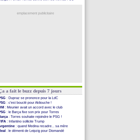
OM
: une offre refusée pour Aguerd
PSG
: Luis Enrique satisfait malgré tout
Real
: c'est confirmé pour Vinicius
Man City
: Rodri préfère le Barça au Real !
Troyes
: Junior Diaz jusqu'en 2030 (officiel)
emplacement publicitaire
PSG
: Akliouche a signé (officiel)
OM
: une offre pour Bulka
PSG
: contrat signé pour Akliouche
Ouganda
: Owori battu à mort à Kampala
Arsenal
: Arteta veut créer une dynastie
Voir les brèves précédentes
Ça a fait le buzz depuis 7 jours
PSG
: Dupraz se prononce pour la LdC
PSG
: c'est bouclé pour Akliouche !
OM
: Meunier avait un accord avec le club
PSG
: le Barça fixe son prix pour Torres
Barça
: Torres souhaite rejoindre le PSG !
FIFA
: Infantino sollicite Trump
Argentine
: quand Medina recadre... sa mère
Real
: le démenti de Leipzig pour Diomandé
OM
: Paixão attire un 2e club anglais