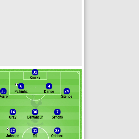
31
Kinský
6
4
23
24
Palhinha
Danso
Porro
Spence
Banc des remplaçants
Tottenham
14
30
7
Gray
Bentancur
Simons
illiams-Barnett
field
22
11
28
hompson
Johnson
Tel
Odobert
arlett