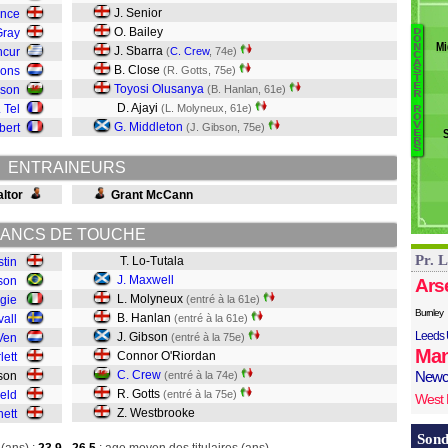
v
J. Senior
ence
Be
O. Bailey
Gray
D
Ban
O
U
Mi
N
J. Sbarra
ncur
(
C. Crew
, 74e)
C
W
A
R
B. Close
mons
(R. Gotts, 75e)
S
T
Go
Au
E
Toyosi Olusanya
nson
(B. Hanlan, 61e)
R
Cr
D. Ajayi
 Tel
(L. Molyneux, 61e)
R
O
O
G. Middleton
V
bert
(J. Gibson, 75e)
E
G
R
S
H
ENTRAINEURS
M
M
ltor
Grant McCann
ANCS DE TOUCHE
Pr. 
T. Lo-Tutala
stin
J. Maxwell
ison
Ars
L. Molyneux
ogie
(entré à la 61e)
Burnley
B. Hanlan
vall
(entré à la 61e)
Leeds 
J. Gibson
Ven
(entré à la 75e)
Man
Connor O'Riordan
lett
C. Crew
Newc
pson
(entré à la 74e)
R. Gotts
ield
(entré à la 75e)
West
Z. Westbrooke
nett
Sond