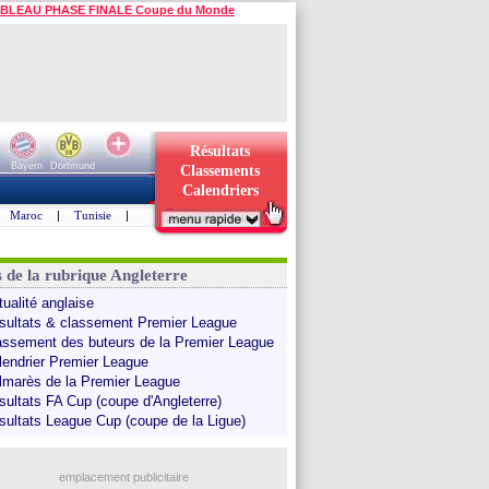
BLEAU PHASE FINALE Coupe du Monde
Résultats
Bayern
Dortmund
Classements
Calendriers
Maroc
|
Tunisie
|
s de la rubrique Angleterre
tualité anglaise
sultats & classement Premier League
assement des buteurs de la Premier League
lendrier Premier League
lmarès de la Premier League
sultats FA Cup (coupe d'Angleterre)
sultats League Cup (coupe de la Ligue)
emplacement publicitaire