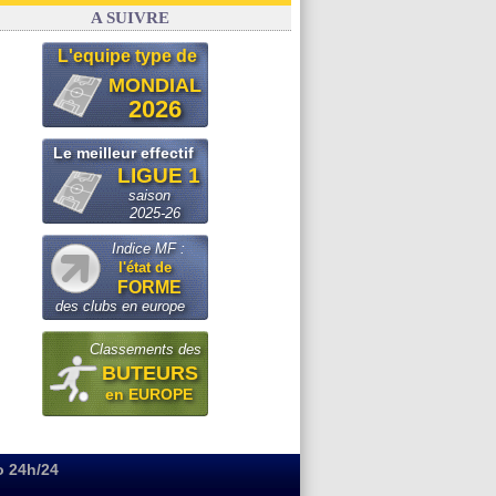
FIFA
: le conseiller d'Infantino démissionne !
A SUIVRE
L'equipe type de
MONDIAL
2026
Le meilleur effectif
LIGUE 1
saison
2025-26
Indice MF :
l'état de
FORME
des clubs en europe
Classements des
BUTEURS
en EUROPE
o 24h/24