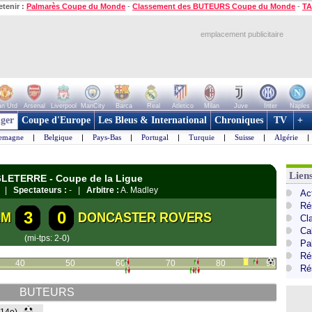
etenir :
Palmarès Coupe du Monde
-
Classement des BUTEURS Coupe du Monde
-
TA
emplacement publicitaire
n Utd
Arsenal
Liverpool
ManCity
Barca
Real
Atletico
Milan
Juve
Inter
Naples
ger
Coupe d'Europe
Les Bleus & International
Chroniques
TV
+
lemagne
|
Belgique
|
Pays-Bas
|
Portugal
|
Turquie
|
Suisse
|
Algérie
|
Lien
GLETERRE - Coupe de la Ligue
n |
Spectateurs :
- |
Arbitre :
A. Madley
Ac
Ré
3
0
AM
DONCASTER ROVERS
Cl
Ca
(mi-tps: 2-0)
Pa
Ré
40
50
60
70
80
90
Ré
BUTEURS