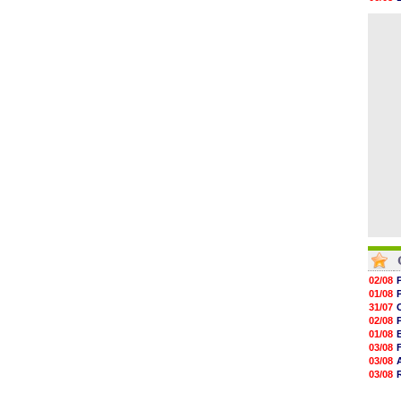
19h47
06/08
19h34
06/08
19h14
19h06
18h50
18h30
18h20
17h58
02/08
01/08
31/07
02/08
01/08
03/08
03/08
03/08
03/08