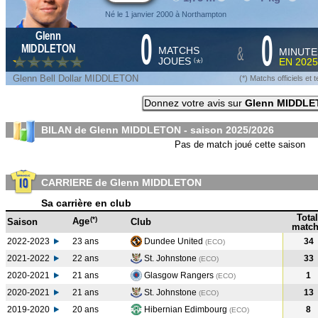
Né le 1 janvier 2000 à Northampton
0
0
Glenn
&
MIDDLETON
MATCHS
MINUTE
JOUES
EN
2025
*
(
)
Glenn Bell Dollar MIDDLETON
(*) Matchs officiels e
Donnez votre avis sur
Glenn MIDDLE
BILAN de Glenn MIDDLETON - saison
2025/2026
Pas de match joué cette saison
CARRIERE de Glenn MIDDLETON
Sa carrière en club
Total
(*)
Age
Saison
Club
match
2022-2023
23 ans
Dundee United
34
(ECO
)
2021-2022
22 ans
St. Johnstone
33
(ECO
)
2020-2021
21 ans
Glasgow Rangers
1
(ECO
)
2020-2021
21 ans
St. Johnstone
13
(ECO
)
2019-2020
20 ans
Hibernian Edimbourg
8
(ECO
)