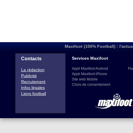
Maxifoot (100% Football) : l'actua
Services Maxifoot
Contacts
Appli Maxifoot Android
Flu
La rédaction
Appli Maxifoot iPhone
Publicité
Site web Mobile
Recrutement
Choix de consentement
Infos légales
Liens football