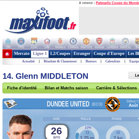
A retenir :
Palmarès Coupe du Mond
OM
PSG
Lyon
Lille
Monaco
Chelsea
Man Utd
Arsenal
Liverpool
ManCity
Ba
+ de clubs
Mercato
Ligue 1
L2/Coupes
Etranger
Coupe d'Europe
Les B
Actualité
|
Résultats & Classement
|
Buteurs
|
Calendrier
|
Equipe
14. Glenn MIDDLETON
Le
Fiche d'identité
Bilan et Matchs saison
Carrière & Sélections
Début Co
DUNDEE UNITED
(ECO)
Août
AGE
TAILLE
POIDS
26
10%
ans
1,75 m
? kg