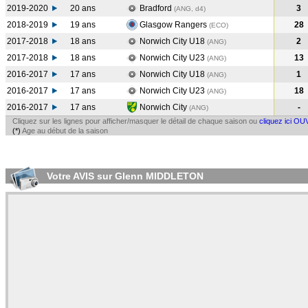
2019-2020
20 ans
Bradford
3
(ANG, d4)
2018-2019
19 ans
Glasgow Rangers
28
(ECO
)
2017-2018
18 ans
Norwich City U18
2
(ANG
)
2017-2018
18 ans
Norwich City U23
13
(ANG
)
2016-2017
17 ans
Norwich City U18
1
(ANG
)
2016-2017
17 ans
Norwich City U23
18
(ANG
)
2016-2017
17 ans
Norwich City
-
(ANG
)
Cliquez sur les lignes pour afficher/masquer le détail de chaque saison ou
cliquez ici OU
(*)
Age au début de la saison
Votre AVIS sur Glenn MIDDLETON