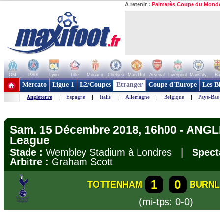
A retenir :
Palmarès Coupe du Mond
OM
PSG
Lyon
Lille
Monaco
Chelsea
Man Utd
Arsenal
Liverpool
ManCity
Ba
+ de clubs
Mercato
Ligue 1
L2/Coupes
Etranger
Coupe d'Europe
Les B
Angleterre
|
Espagne
|
Italie
|
Allemagne
|
Belgique
|
Pays-Bas
Sam. 15 Décembre 2018, 16h00 - ANGL
League
Stade :
Wembley Stadium à Londres |
Spect
Arbitre :
Graham Scott
1
0
TOTTENHAM
BURNL
(mi-tps: 0-0)