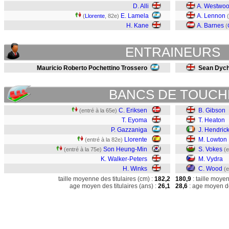
D. Alli
A. Westwo
E. Lamela
A. Lennon
(
Llorente
, 82e)
(
H. Kane
A. Barnes
(
ENTRAINEURS
Mauricio Roberto Pochettino Trossero
Sean Dyc
BANCS DE TOUCH
C. Eriksen
B. Gibson
(entré à la 65e)
T. Eyoma
T. Heaton
P. Gazzaniga
J. Hendric
Llorente
M. Lowton
(entré à la 82e)
Son Heung-Min
S. Vokes
(entré à la 75e)
(e
K. Walker-Peters
M. Vydra
H. Winks
C. Wood
(e
taille moyenne des titulaires (cm) :
182,2
180,9
: taille moye
age moyen des titulaires (ans) :
26,1
28,6
: age moyen de