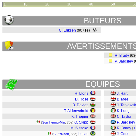
1
10
20
30
40
50
6
BUTEURS
C. Eriksen
(90+1e)
AVERTISSEMENT
R. Brady
(63
P. Bardsley
(
EQUIPES
H. Lloris
J. Hart
D. Rose
B. Mee
B. Davies
J. Tarkowsk
T. Alderweireld
K. Long
K. Trippier
C. Taylor
O. Skipp
P. Bardsley
(
Son Heung-Min
, 75e)
M. Sissoko
R. Brady
(
J
Lucas
J. Cork
(
C. Eriksen
, 65e)