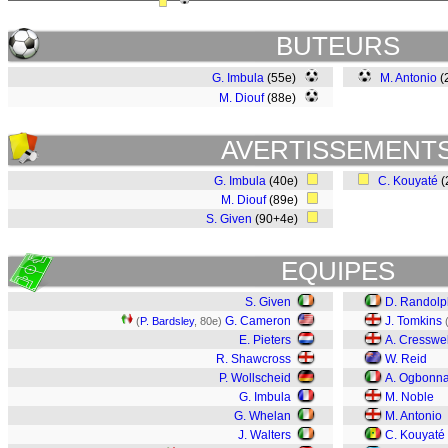
BUTEURS
G. Imbula
(55e)
M. Antonio
(
M. Diouf
(88e)
AVERTISSEMENT
G. Imbula
(40e)
C. Kouyaté
(
M. Diouf
(89e)
S. Given
(90+4e)
EQUIPES
S. Given
D. Randolp
G. Cameron
J. Tomkins
(
P. Bardsley
, 80e)
E. Pieters
A. Cresswel
R. Shawcross
W. Reid
P. Wollscheid
A. Ogbonn
G. Imbula
M. Noble
G. Whelan
M. Antonio
J. Walters
C. Kouyaté