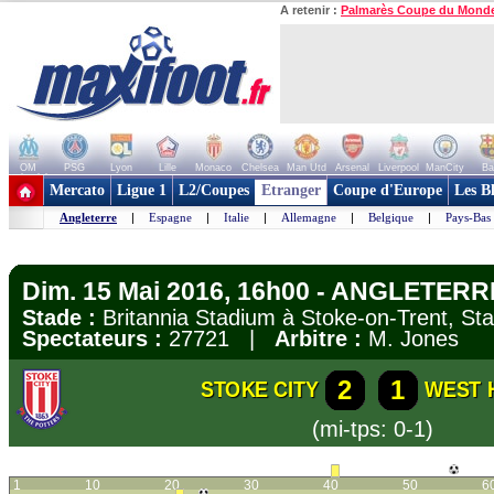
A retenir :
Palmarès Coupe du Mond
OM
PSG
Lyon
Lille
Monaco
Chelsea
Man Utd
Arsenal
Liverpool
ManCity
Ba
+ de clubs
Mercato
Ligue 1
L2/Coupes
Etranger
Coupe d'Europe
Les B
Angleterre
|
Espagne
|
Italie
|
Allemagne
|
Belgique
|
Pays-Bas
Dim. 15 Mai 2016, 16h00 - ANGLETERR
Stade :
Britannia Stadium à Stoke-on-Trent, St
Spectateurs :
27721 |
Arbitre :
M. Jones
2
1
STOKE CITY
WEST 
(mi-tps: 0-1)
1
10
20
30
40
50
6