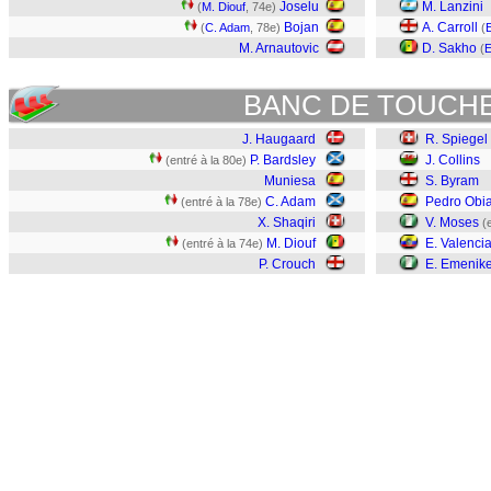
Joselu
M. Lanzini
(
M. Diouf
, 74e)
Bojan
A. Carroll
(
C. Adam
, 78e)
(
E
M. Arnautovic
D. Sakho
(
E
BANC DE TOUCH
J. Haugaard
R. Spiegel
P. Bardsley
J. Collins
(entré à la 80e)
Muniesa
S. Byram
C. Adam
Pedro Obi
(entré à la 78e)
X. Shaqiri
V. Moses
(
M. Diouf
E. Valenci
(entré à la 74e)
P. Crouch
E. Emenik