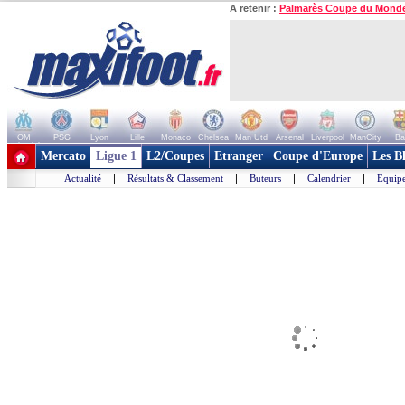
A retenir :
Palmarès Coupe du Mond
OM
PSG
Lyon
Lille
Monaco
Chelsea
Man Utd
Arsenal
Liverpool
ManCity
Ba
+ de clubs
Mercato
Ligue 1
L2/Coupes
Etranger
Coupe d'Europe
Les B
Actualité
|
Résultats & Classement
|
Buteurs
|
Calendrier
|
Equipe