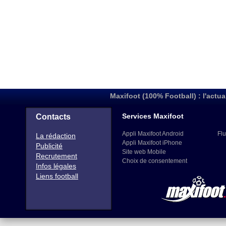
Maxifoot (100% Football) : l'actua
Services Maxifoot
Contacts
Appli Maxifoot Android
Flu
La rédaction
Appli Maxifoot iPhone
Publicité
Site web Mobile
Recrutement
Choix de consentement
Infos légales
Liens football