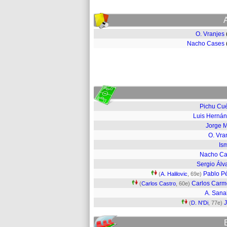
O. Vranjes
Nacho Cases
Pichu Cué
Luis Herná
Jorge 
O. Vra
Is
Nacho Ca
Sergio Álv
Pablo P
(
A. Halilovic
, 69e)
Carlos Car
(
Carlos Castro
, 60e)
A. Sana
(
D. N'Di
, 77e)