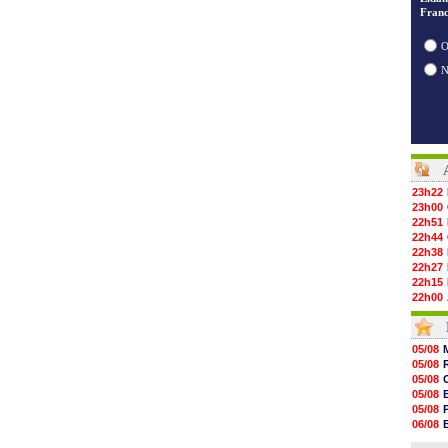
Franc
O
23h22
23h00
22h51
22h44
22h38
22h27
22h15
22h00
21h48
21h39
21h26
05/08
21h05
05/08
20h47
05/08
20h30
05/08
20h18
05/08
20h04
06/08
19h47
06/08
19h34