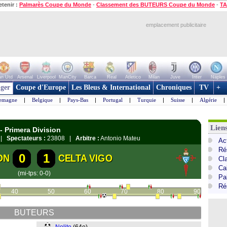
etenir :
Palmarès Coupe du Monde
-
Classement des BUTEURS Coupe du Monde
-
TA
emplacement publicitaire
n Utd
Arsenal
Liverpool
ManCity
Barca
Real
Atletico
Milan
Juve
Inter
Naples
ger
Coupe d'Europe
Les Bleus & International
Chroniques
TV
+
lemagne
|
Belgique
|
Pays-Bas
|
Portugal
|
Turquie
|
Suisse
|
Algérie
|
Lien
- Primera Division
n |
Spectateurs :
23808 |
Arbitre :
Antonio Mateu
Ac
Ré
0
1
ON
CELTA VIGO
Cl
Cal
(mi-tps: 0-0)
Pa
Ré
40
50
60
70
80
90
BUTEURS