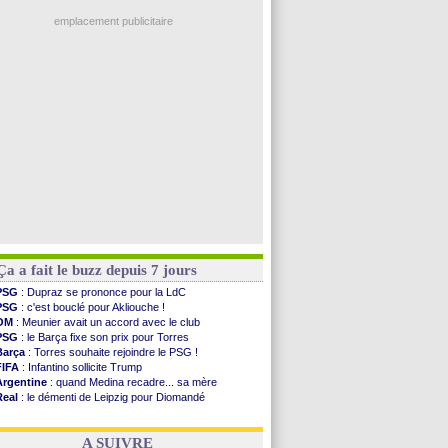
Man City
: Rodri préfère le Barça au Real !
Troyes
: Junior Diaz jusqu'en 2030 (officiel)
emplacement publicitaire
PSG
: Akliouche a signé (officiel)
OM
: une offre pour Bulka
PSG
: contrat signé pour Akliouche
Ouganda
: Owori battu à mort à Kampala
Arsenal
: Arteta veut créer une dynastie
Voir les brèves précédentes
Ça a fait le buzz depuis 7 jours
PSG
: Dupraz se prononce pour la LdC
PSG
: c'est bouclé pour Akliouche !
OM
: Meunier avait un accord avec le club
PSG
: le Barça fixe son prix pour Torres
Barça
: Torres souhaite rejoindre le PSG !
FIFA
: Infantino sollicite Trump
Argentine
: quand Medina recadre... sa mère
Real
: le démenti de Leipzig pour Diomandé
OM
: Paixão attire un 2e club anglais
FIFA
: le conseiller d'Infantino démissionne !
A SUIVRE