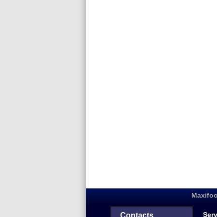
Maxifoo
Serv
Contacts