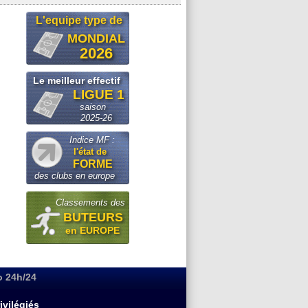
L'equipe type de
MONDIAL
2026
Le meilleur effectif
LIGUE 1
saison
2025-26
Indice MF :
l'état de
FORME
des clubs en europe
Classements des
BUTEURS
en EUROPE
o 24h/24
ivilégiés