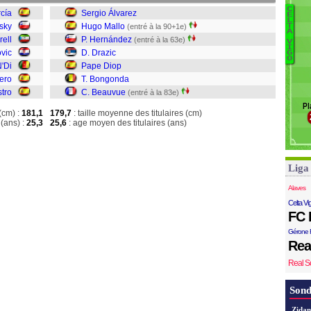
C
rcía
Sergio Álvarez
E
L
vsky
Hugo Mallo
(entré à la 90+1e)
T
S
A
ell
P. Hernández
(entré à la 63e)
V
M
I
ovic
D. Drazic
G
H
O
N'Di
Pape Diop
Dr
ero
T. Bongonda
Di
tro
C. Beauvue
(entré à la 83e)
B
Pl
B
(cm) :
181,1
179,7
: taille moyenne des titulaires (cm)
(ans) :
25,3
25,6
: age moyen des titulaires (ans)
Liga
Alaves
Celta Vi
FC 
Gérone 
Rea
Real S
Sond
Zidan