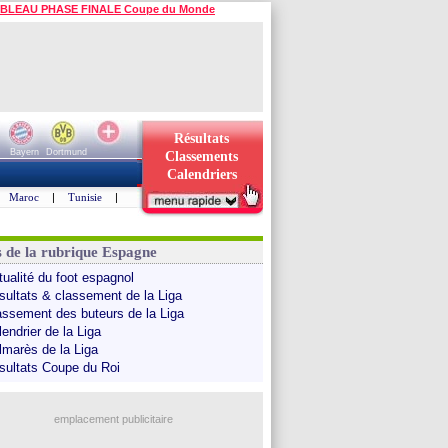
BLEAU PHASE FINALE Coupe du Monde
Résultats
Bayern
Dortmund
Classements
Calendriers
Maroc
|
Tunisie
|
s de la rubrique Espagne
tualité du foot espagnol
sultats & classement de la Liga
assement des buteurs de la Liga
endrier de la Liga
lmarès de la Liga
sultats Coupe du Roi
emplacement publicitaire