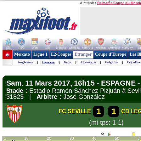
A retenir :
Palmarès Coupe du Mond
OM
PSG
Lyon
Lille
Monaco
Chelsea
Man Utd
Arsenal
Liverpool
ManCity
Ba
+ de clubs
Mercato
Ligue 1
L2/Coupes
Etranger
Coupe d'Europe
Les B
Angleterre
|
Espagne
|
Italie
|
Allemagne
|
Belgique
|
Pays-Bas
Sam. 11 Mars 2017, 16h15 - ESPAGNE - 
Stade :
Estadio Ramón Sánchez Pizjuán à Sev
31823 |
Arbitre :
José González
1
1
FC SEVILLE
CD LE
(mi-tps: 1-1)
1
10
20
30
40
50
6