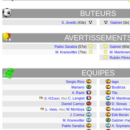
BUTEURS
S. Jovetic
(43e)
Gabriel
(3e
AVERTISSEMENT
Pablo Sarabia
(57e)
Gabriel
(60
M. Kranevitter
(75e)
M. Mantovan
Rubén Pére
EQUIPES
Sergio Rico
Iago
Mariano
Bustinza
A. Rami
Tito
C. Lenglet
M. Mantova
(
S. N'Zonzi
, 46e)
Daniel Carriço
D. Siovas
W. Montoya
Rubén Pér
(
L. Vietto
, 46e)
J. Correa
Erik Morán
M. Kranevitter
Gabriel
(
Pab
Pablo Sarabia
A. Szyman