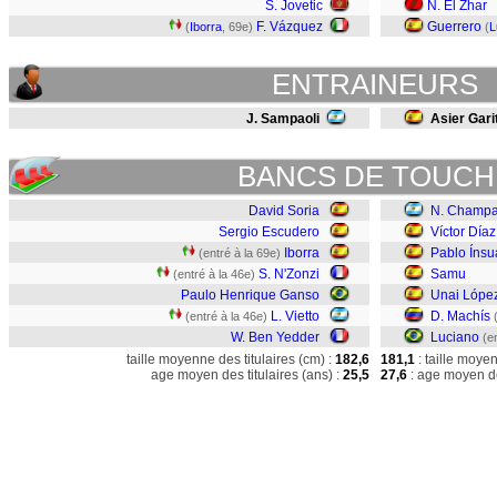
S. Jovetic
N. El Zhar
F. Vázquez
Guerrero
(
Iborra
, 69e)
(
L
ENTRAINEURS
J. Sampaoli
Asier Gari
BANCS DE TOUCH
David Soria
N. Champ
Sergio Escudero
Víctor Díaz
Iborra
Pablo Ínsu
(entré à la 69e)
S. N'Zonzi
Samu
(entré à la 46e)
Paulo Henrique Ganso
Unai Lópe
L. Vietto
D. Machís
(entré à la 46e)
W. Ben Yedder
Luciano
(e
taille moyenne des titulaires (cm) :
182,6
181,1
: taille moye
age moyen des titulaires (ans) :
25,5
27,6
: age moyen de