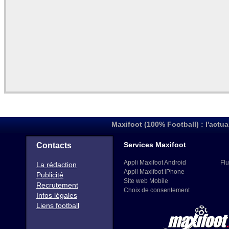
Maxifoot (100% Football) : l'actua
Services Maxifoot
Contacts
Appli Maxifoot Android
Flu
La rédaction
Appli Maxifoot iPhone
Publicité
Site web Mobile
Recrutement
Choix de consentement
Infos légales
Liens football