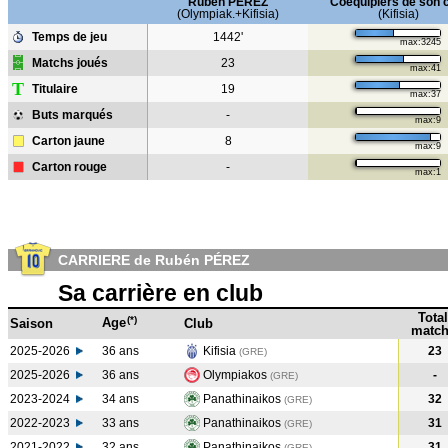
Rubén PÉREZ
Coéquipiers de son 
(Olympiak.+Kifisia)
(Kifisia)
Temps de jeu
1442'
max:3245
Matchs joués
23
max:41
T
Titulaire
19
max:37
Buts marqués
-
max:9
Carton jaune
8
max:9
Carton rouge
-
max:1
CARRIERE de Rubén PÉREZ
Sa carrière en club
Total
(*)
Age
Saison
Club
match
2025-2026
36 ans
Kifisia
23
(GRE)
2025-2026
36 ans
Olympiakos
-
(GRE)
2023-2024
34 ans
Panathinaikos
32
(GRE
)
2022-2023
33 ans
Panathinaikos
31
(GRE
)
2021-2022
32 ans
Panathinaikos
31
(GRE
)