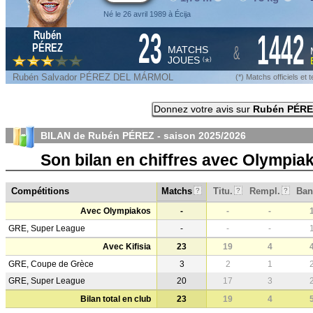
Né le 26 avril 1989 à Écija
23
1442
Rubén
&
PÉREZ
MATCHS
JOUES
*
(
)
Rubén Salvador PÉREZ DEL MÁRMOL
(*) Matchs officiels e
Donnez votre avis sur
Rubén PÉRE
BILAN de Rubén PÉREZ - saison
2025/2026
Son bilan en chiffres avec Olympiak
Compétitions
Matchs
Titu.
Rempl.
Ban
?
?
?
Avec Olympiakos
-
-
-
GRE, Super League
-
-
-
Avec Kifisia
23
19
4
GRE, Coupe de Grèce
3
2
1
GRE, Super League
20
17
3
Bilan total en club
23
19
4