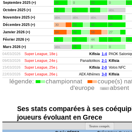
Septembre 2025 (+)
69
0
89
0
84
Octobre 2025 (+)
56
81
53
abs.
Novembre 2025 (+)
abs.
abs.
abs.
73
Décembre 2025 (+)
30
56
90
90
Janvier 2026 (+)
64
46
58
27
Février 2026 (+)
46
77
44
66
88
Mars 2026 (+)
abs.
46
0
0
04/03/2026
Super League, 18e j.
Kifisia
1-4
PAOK Saloniq
09/03/2026
Super League, 24e j.
Panaitolikos
2-1
Kifisia
15/03/2026
Super League, 25e j.
Kifisia
2-0
Volos NFC
22/03/2026
Super League, 26e j.
AEK Athènes
3-0
Kifisia
légende:
championnat
coupe(s) na
d'europe
absent
abs.
Ses stats comparées à ses coéquipi
joueurs évoluant en Grece
Toutes compét.