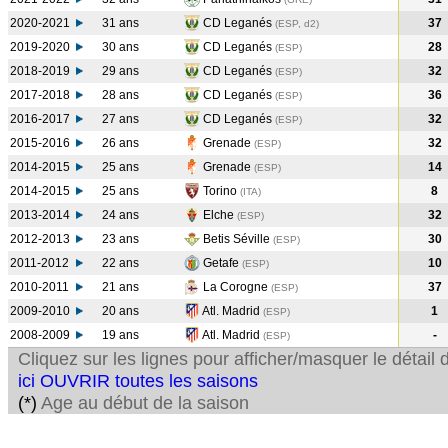
2020-2021
31 ans
CD Leganés
37
(ESP, d2)
2019-2020
30 ans
CD Leganés
28
(ESP
)
2018-2019
29 ans
CD Leganés
32
(ESP
)
2017-2018
28 ans
CD Leganés
36
(ESP
)
2016-2017
27 ans
CD Leganés
32
(ESP
)
2015-2016
26 ans
Grenade
32
(ESP
)
2014-2015
25 ans
Grenade
14
(ESP
)
2014-2015
25 ans
Torino
8
(ITA
)
2013-2014
24 ans
Elche
32
(ESP
)
2012-2013
23 ans
Betis Séville
30
(ESP
)
2011-2012
22 ans
Getafe
10
(ESP
)
2010-2011
21 ans
La Corogne
37
(ESP
)
2009-2010
20 ans
Atl. Madrid
1
(ESP
)
2008-2009
19 ans
Atl. Madrid
-
(ESP
)
Cliquez sur les lignes pour afficher/masquer le détai
ici OUVRIR toutes les saisons
(*)
Age au début de la saison