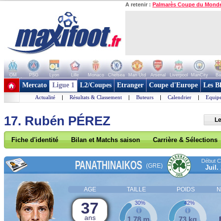
A retenir :
Palmarès Coupe du Mond
OM
PSG
Lyon
Lille
Monaco
Chelsea
Man Utd
Arsenal
Liverpool
ManCity
Ba
+ de clubs
Mercato
Ligue 1
L2/Coupes
Etranger
Coupe d'Europe
Les B
Actualité
|
Résultats & Classement
|
Buteurs
|
Calendrier
|
Equipe
17. Rubén PÉREZ
Le
Fiche d'identité
Bilan et Matchs saison
Carrière & Sélections
Début Co
PANATHINAIKOS
(GRE)
Juil.
AGE
TAILLE
POIDS
N
37
30%
42%
ans
1,78 m
73 kg