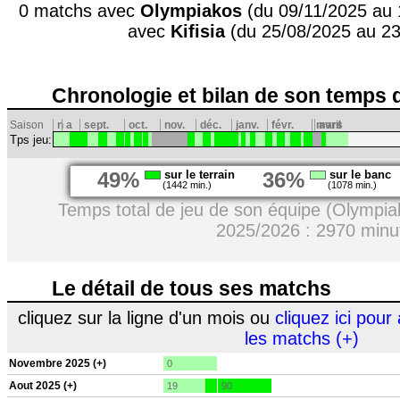
0 matchs avec
Olympiakos
(du 09/11/2025 au 
avec
Kifisia
(du 25/08/2025 au 23
Chronologie et bilan de son temps 
Saison
n
a
sept.
oct.
nov.
déc.
janv.
févr.
mars
avril
Tps jeu:
49%
sur le terrain
36%
sur le banc
(1442 min.)
(1078 min.)
Temps total de jeu de son équipe (Olympiako
2025/2026 : 2970 minu
Le détail de tous ses matchs
cliquez sur la ligne d'un mois ou
cliquez ici pour 
les matchs (+)
Novembre 2025 (+)
0
Aout 2025 (+)
19
90