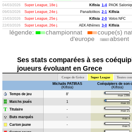
04/03/2026
Super League, 18e j.
Kifisia
1-4
PAOK Saloniq
09/03/2026
Super League, 24e j.
Panaitolikos
2-1
Kifisia
15/03/2026
Super League, 25e j.
Kifisia
2-0
Volos NFC
22/03/2026
Super League, 26e j.
AEK Athènes
3-0
Kifisia
légende:
championnat
coupe(s) na
d'europe
absent
abs.
Ses stats comparées à ses coéquipi
joueurs évoluant en Grece
Coupe de Grèce
Super League
Toutes com
Michalis PATIRAS
Coéquipiers de son 
(Kifisia)
(Kifisia)
Temps de jeu
8'
max:1568
Matchs joués
1
max:22
T
Titulaire
-
max:21
Buts marqués
-
max:4
Carton jaune
-
max:5