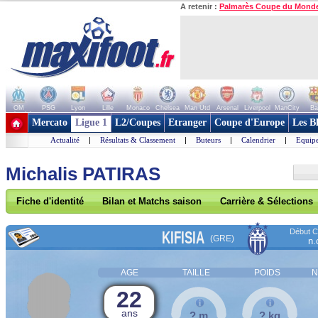
A retenir :
Palmarès Coupe du Mond
OM
PSG
Lyon
Lille
Monaco
Chelsea
Man Utd
Arsenal
Liverpool
ManCity
Ba
+ de clubs
Mercato
Ligue 1
L2/Coupes
Etranger
Coupe d'Europe
Les B
Actualité
|
Résultats & Classement
|
Buteurs
|
Calendrier
|
Equipe
Michalis PATIRAS
Fiche d'identité
Bilan et Matchs saison
Carrière & Sélections
Début Co
KIFISIA
(GRE)
n.
AGE
TAILLE
POIDS
N
22
ans
? m
? kg