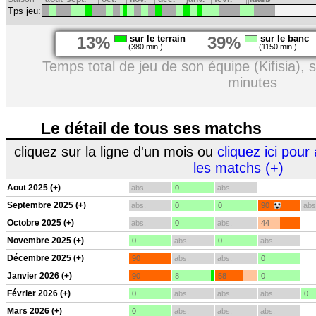
Tps jeu:
13%
sur le terrain
39%
sur le banc
(380 min.)
(1150 min.)
Temps total de jeu de son équipe (Kifisia),
minutes
Le détail de tous ses matchs
cliquez sur la ligne d'un mois ou
cliquez ici pour 
les matchs (+)
Aout 2025 (+)
abs.
0
abs.
Septembre 2025 (+)
abs.
0
0
90
abs
Octobre 2025 (+)
abs.
0
abs.
44
Novembre 2025 (+)
0
abs.
0
abs.
Décembre 2025 (+)
90
abs.
abs.
0
Janvier 2026 (+)
90
8
58
0
Février 2026 (+)
0
abs.
abs.
abs.
0
Mars 2026 (+)
0
abs.
abs.
abs.