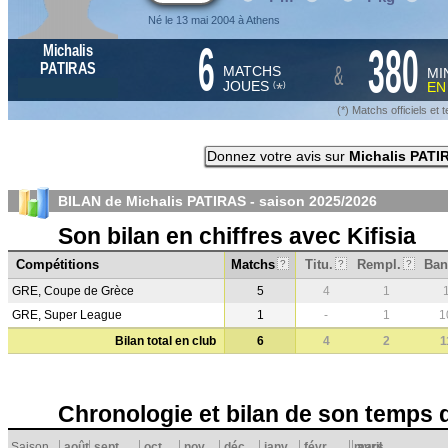
Né le 13 mai 2004 à Athens
6
380
Michalis
&
PATIRAS
MATCHS
MI
JOUES
E
*
(
)
(*) Matchs officiels e
Donnez votre avis sur
Michalis PATI
BILAN de Michalis PATIRAS - saison
2025/2026
Son bilan en chiffres avec Kifisia
Compétitions
Matchs
Titu.
Rempl.
Ban
?
?
?
GRE, Coupe de Grèce
5
4
1
GRE, Super League
1
-
1
1
Bilan total en club
6
4
2
1
Chronologie et bilan de son temps 
Saison
août
sept.
oct.
nov.
déc.
janv.
févr.
mars
avril