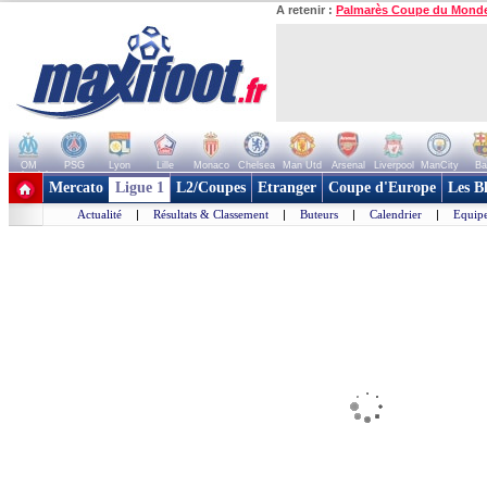
A retenir :
Palmarès Coupe du Mond
OM
PSG
Lyon
Lille
Monaco
Chelsea
Man Utd
Arsenal
Liverpool
ManCity
Ba
+ de clubs
Mercato
Ligue 1
L2/Coupes
Etranger
Coupe d'Europe
Les B
Actualité
|
Résultats & Classement
|
Buteurs
|
Calendrier
|
Equipe