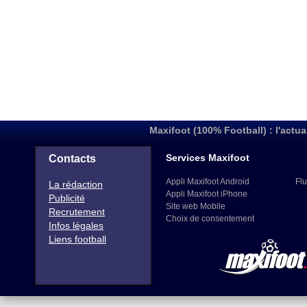
Maxifoot (100% Football) : l'actua
Services Maxifoot
Contacts
Appli Maxifoot Android
Flu
La rédaction
Appli Maxifoot iPhone
Publicité
Site web Mobile
Recrutement
Choix de consentement
Infos légales
Liens football