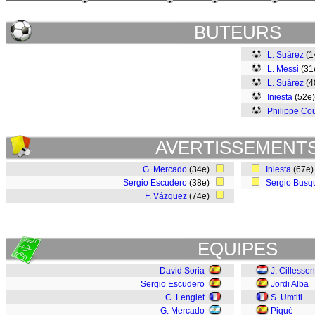
BUTEURS
L. Suárez
(1
L. Messi
(31
L. Suárez
(4
Iniesta
(52e
Philippe Co
AVERTISSEMENT
G. Mercado
(34e)
Iniesta
(67e
Sergio Escudero
(38e)
Sergio Busq
F. Vázquez
(74e)
EQUIPES
David Soria
J. Cillessen
Sergio Escudero
Jordi Alba
C. Lenglet
S. Umtiti
G. Mercado
Piqué