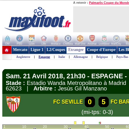
A retenir :
Palmarès Coupe du Mond
OM
PSG
Lyon
Lille
Monaco
Chelsea
Man Utd
Arsenal
Liverpool
ManCity
Ba
+ de clubs
Mercato
Ligue 1
L2/Coupes
Etranger
Coupe d'Europe
Les B
Angleterre
|
Espagne
|
Italie
|
Allemagne
|
Belgique
|
Pays-Bas
Sam. 21 Avril 2018, 21h30 - ESPAGNE -
Stade :
Estadio Wanda Metropolitano à Madr
62623 |
Arbitre :
Jesús Gil Manzano
0
5
FC SEVILLE
FC BA
(mi-tps: 0-3)
1
10
20
30
40
50
6