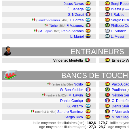
Jesús Navas
Sergi Robe
É. Banega
Iniesta
(
Den
S. N'Zonzi
I. Rakitic
J. Correa
Sergio Bus
(
Sandro Ramírez
, 46e)
F. Vázquez
Philippe C
(
Nolito
, 86e)
Pablo Sarabia
L. Suárez
(
M. Layún
, 82e)
L. Muriel
L. Messi
ENTRAINEURS
Vincenzo Montella
Ernesto Va
BANCS DE TOUCH
Nolito
Paco Alcác
(entré à la 86e)
W. Ben Yedder
Paulinho
(
M. Layún
Nélson S
(entré à la 82e)
Daniel Carriço
O. Dembél
G. Pizarro
Denis Suá
Sandro Ramírez
T. Vermael
(entré à la 46e)
Sergio Rico
M. ter Ste
taille moyenne des titulaires (cm) :
182,6
179,7
: taille moye
age moyen des titulaires (ans) :
27,3
28,7
: age moyen de