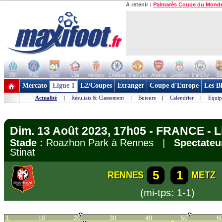
A retenir :
Palmarès Coupe du Mond
OM
PSG
Lyon
Lille
Monaco
Chelsea
Man Utd
Arsenal
Liverpool
ManCity
Ba
+ de clubs
Mercato
Ligue 1
L2/Coupes
Etranger
Coupe d'Europe
Les B
Actualité
|
Résultats & Classement
|
Buteurs
|
Calendrier
|
Equip
Dim. 13 Août 2023, 17h05 - FRANCE - L
Stade :
Roazhon Park à Rennes |
Spectateu
Stinat
5
1
RENNES
METZ
(mi-tps: 1-1)
1
10
20
30
40
50
6