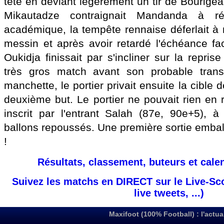
tête en déviant légèrement un tir de Bourige
Mikautadze contraignait Mandanda à ré
académique, la tempête rennaise déferlait 
messin et après avoir retardé l'échéance fa
Oukidja finissait par s'incliner sur la repris
très gros match avant son probable transf
manchette, le portier privait ensuite la cible
deuxième but. Le portier ne pouvait rien en 
inscrit par l'entrant Salah (87e, 90e+5), 
ballons repoussés. Une première sortie emba
!
Résultats, classement, buteurs et cale
Suivez les matchs en DIRECT sur le Live-Sc
live tweets, ...)
Maxifoot (100% Football) : l'actua