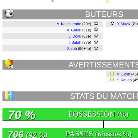
BUTEURS
A. Kalimuendo
(20e)
Y. Maziz
(21
A. Gouiri
(51e)
J. Doku
(67e)
I. Salah
(87e)
I. Salah
(90+4e)
AVERTISSEMENT
M. Colin
(46
K. Kouao
(4
STATS DU MATC
70 %
POSSESSION
(%)
706
PASSES
(réussies %)
(92 %)