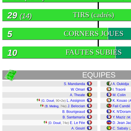
29
TIRS
(cadrés)
(14)
5
CORNERS JOUES
10
FAUTES SUBIES
EQUIPES
S. Mandanda
A. Oukidja
W. Omari
I. Traoré
A. Theate
M. Colin
L. Assignon
K. Kouao
(
G. Doué
, 90+2e)
(
A
J. Belocian
Fali Candé
(
B. Meling
, 74e)
B. Bourigeaud
K. N'Doram
B. Santamaría
Y. Maziz
(
M.
E. Le Fée
D. Jean Ja
(
D. Doué
, 74e)
A. Gouiri
C. Sabaly
(