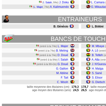
J. Doku
L. Camara
(
I. Salah
, 84e)
A. Kalimuendo
G. Mikauta
(
L. Majer
, 74e)
ENTRAINEURS
B. Génésio
L. Bölöni
BANCS DE TOUCH
L. Majer
M. Mbaye
(entré à la 74e)
B. Meling
A. Lô
(entré à la 74e)
(entré
D. Doué
B. Tetteh
(entré à la 74e)
(e
I. Salah
A. Atta
(entré à la 84e)
(entr
G. Doué
J. N'Guess
(entré à la 90+2e)
G. Gallon
H. Maïga
M. Abline
S. Sané
F. Tait
S. Elisor
C. Wooh
G. Dietsch
taille moyenne des titulaires (cm) :
179,3
178,7
: taille moye
age moyen des titulaires (ans) :
24,5
26,5
: age moyen de