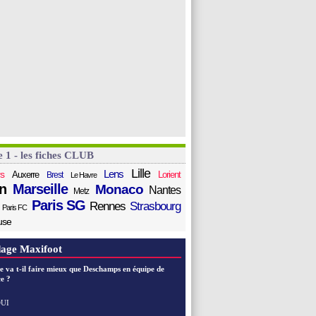
e 1 - les fiches CLUB
Lille
Lens
s
Auxerre
Lorient
Brest
Le Havre
n
Marseille
Monaco
Nantes
Metz
Paris SG
Rennes
Strasbourg
Paris FC
use
age Maxifoot
e va t-il faire mieux que Deschamps en équipe de
e ?
UI