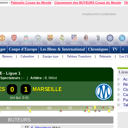
etenir :
Palmarès Coupe du Monde
-
Classement des BUTEURS Coupe du Monde
-
TA
emplacement publicitaire
n Utd
Arsenal
Liverpool
ManCity
Barca
Real
Atletico
Milan
Juve
Inter
Naples
ger
Coupe d'Europe
Les Bleus & International
Chroniques
TV
+
Buteurs
|
Calendrier
|
Equipe type
|
Tableau Transferts
|
Palmarès
|
Les Cl
Lien
E - Ligue 1
|
Spectateurs :
- |
Arbitre :
B. Millot
Act
Ré
0
1
ES
MARSEILLE
Cl
Ca
(mi-tps: 0-0)
Pa
Ta
40
50
60
70
80
90
BUTEURS