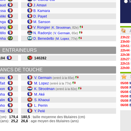
eaud
J. Amavi
assa
B. Kamara
iliki
D. Payet
inga
M. Sanson
iang
V. Rongier
(
K. Strootman
, 82e)
illo
N. Radonjic
(
V. Germain
, 65e)
23h22
nha
D. Benedetto
(
M. Lopez
, 77e)
23h00
22h51
ENTRAINEURS
22h44
22h38
104
140282
22h27
22h15
22h00
ANCS DE TOUCHE
21h48
21h39
nou
V. Germain
(entré à la 65e)
21h26
Tait
M. Lopez
05/08
(entré à la 77e)
21h05
05/08
non
K. Strootman
(entré à la 82e)
20h47
05/08
nha
M. Aké
20h30
05/08
20h18
alin
S. Khaoui
05/08
20h04
06/08
oho
L. Perrin
19h47
06/08
msi
Y. Pelé
19h34
06/08
19h14
(cm) :
179,4
180,5
: taille moyenne des titulaires (cm)
19h06
(ans) :
25,2
26,6
: age moyen des titulaires (ans)
18h50
18h30