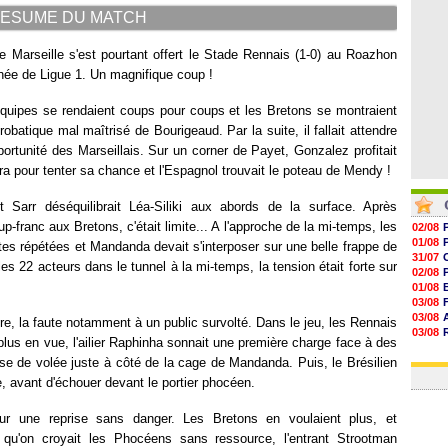
18h20
ESUME DU MATCH
17h58
Marseille s'est pourtant offert le Stade Rennais (1-0) au Roazhon
rnée de Ligue 1. Un magnifique coup !
quipes se rendaient coups pour coups et les Bretons se montraient
batique mal maîtrisé de Bourigeaud. Par la suite, il fallait attendre
ortunité des Marseillais. Sur un corner de Payet, Gonzalez profitait
a pour tenter sa chance et l'Espagnol trouvait le poteau de Mendy !
t Sarr déséquilibrait Léa-Siliki aux abords de la surface. Après
up-franc aux Bretons, c'était limite... A l'approche de la mi-temps, les
02/08
01/08
es répétées et Mandanda devait s'interposer sur une belle frappe de
31/07
les 22 acteurs dans le tunnel à la mi-temps, la tension était forte sur
02/08
01/08
03/08
03/08
dre, la faute notamment à un public survolté. Dans le jeu, les Rennais
03/08
plus en vue, l'ailier Raphinha sonnait une première charge face à des
03/08
se de volée juste à côté de la cage de Mandanda. Puis, le Brésilien
31/07
, avant d'échouer devant le portier phocéen.
ur une reprise sans danger. Les Bretons en voulaient plus, et
s qu'on croyait les Phocéens sans ressource, l'entrant Strootman