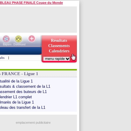
BLEAU PHASE FINALE Coupe du Monde
Résultats
Bayern
Dortmund
Classements
Calendriers
ubs
|
s FRANCE - Ligue 1
ualité de la Ligue 1
sultats & classement de la L1
assement des buteurs de L1
lendrier L1 complet
lmarès de la Ligue 1
bleau des transfert de la L1
emplacement publicitaire