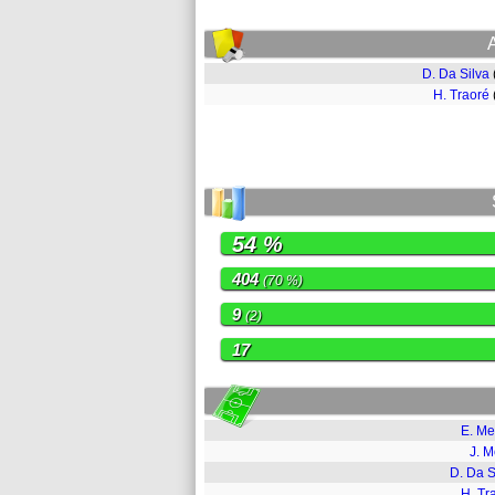
D. Da Silva
H. Traoré
54 %
404
(70 %)
9
(2)
17
E. M
J. M
D. Da S
H. Tr