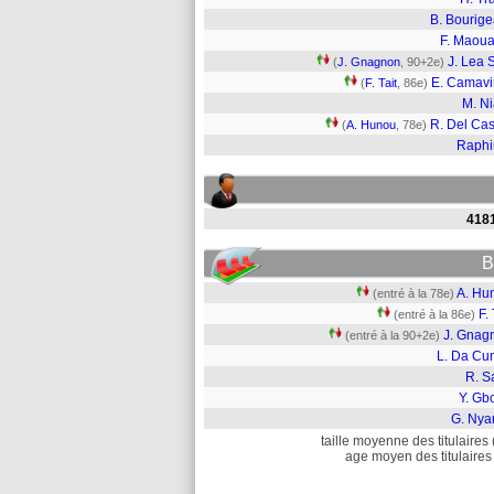
B. Bourig
F. Maou
J. Lea S
(
J. Gnagnon
, 90+2e)
E. Camav
(
F. Tait
, 86e)
M. N
R. Del Cast
(
A. Hunou
, 78e)
Raphi
418
B
A. Hu
(entré à la 78e)
F. 
(entré à la 86e)
J. Gnag
(entré à la 90+2e)
L. Da Cu
R. S
Y. Gb
G. Nya
taille moyenne des titulaires 
age moyen des titulaires 