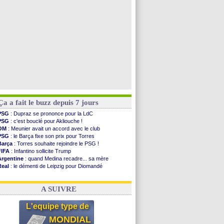
Ouganda
: Owori battu à mort à Kampala
Arsenal
: Arteta veut créer une dynastie
Voir les brèves précédentes
Ça a fait le buzz depuis 7 jours
PSG
: Dupraz se prononce pour la LdC
PSG
: c'est bouclé pour Akliouche !
OM
: Meunier avait un accord avec le club
PSG
: le Barça fixe son prix pour Torres
Barça
: Torres souhaite rejoindre le PSG !
FIFA
: Infantino sollicite Trump
Argentine
: quand Medina recadre... sa mère
Real
: le démenti de Leipzig pour Diomandé
OM
: Paixão attire un 2e club anglais
FIFA
: le conseiller d'Infantino démissionne !
A SUIVRE
L'equipe type de
MONDIAL