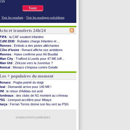
NON
Voter
Voir les resultats
-
Voir les sondages précédents
Actu et transferts 24h/24
FIFA
: la CAF soutient Infantino
CdM 2030
: Rubiales charge Infantino et ...
Rennes
: Embolo a des pistes alléchantes
Côte d'Ivoire
: Renard affiche ses ambitions
Rennes
: Haise confirme pour Aït Boudlal
Man City
: Trafford à Leeds pour 47 M€ (off...
Man Utd
: Zirkzee vers la Juventus ?
Amical
: Monaco s'impose contre Getafe
Nantes
: Der Zakarian et sa relation avec Kita
Les + populaires du moment
OM
: le club prêt à libérer Kondogbia ?
Monaco
: le message touchant d'Akliouche
Monaco
: Pogba pointé du doigt
FIFA
: Tebas en remet une couche
Real
: Diomandé arrive pour 140 M€ !
FIFA
: l'UEFA maintient la pression
OM
: le retour d'Adidas est acté
PSG
: Tebas encense Luis Enrique
Bordeaux
: des clubs de N1 montent au créneau
Real
: Vinicius jusqu'en 2032 (officiel)
PSG
: Liverpool accélère pour Mbaye
Lyon
: Mangala va rejoindre Getafe
Barça
: Ferran Torres donne son feu vert au PSG
OM
: une offre refusée pour Aguerd
PSG
: Luis Enrique satisfait malgré tout
Real
: c'est confirmé pour Vinicius
Man City
: Rodri préfère le Barça au Real !
Troyes
: Junior Diaz jusqu'en 2030 (officiel)
emplacement publicitaire
PSG
: Akliouche a signé (officiel)
OM
: une offre pour Bulka
PSG
: contrat signé pour Akliouche