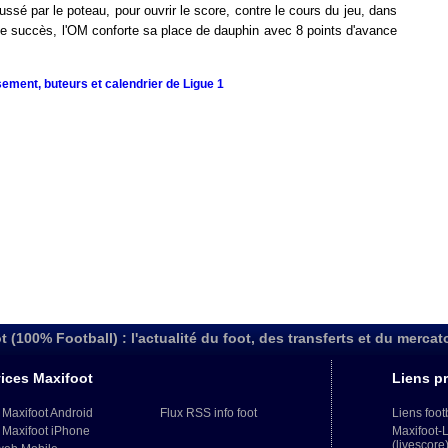
ssé par le poteau, pour ouvrir le score, contre le cours du jeu, dans
 ce succès, l'OM conforte sa place de dauphin avec 8 points d'avance
sement, buteurs et calendrier de Ligue 1
t (100% Football) : l'actualité du foot, des transferts et du mercat
ices Maxifoot
Liens pr
 Maxifoot Android
Flux RSS info foot
Liens foot
 Maxifoot iPhone
Maxifoot-
(livescore