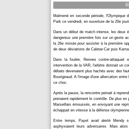
R
Malmené en seconde période, l'Olympique de 
Park ce vendredi, en ouverture de la 20e jou
Dans un début de match intense, les deux é
dangereux une première fois sur un geste acro
la 26e minute pour assister à la première opp
de deux déviations de Caletar-Car puis Kamar
Dans la foulée, Rennes contre-attaquait e
intervention de la VAR, l'arbitre donnait un co
débats devenaient plus hachés avec des faut
Bourigeaud. A l'image d'une altercation entre 
ce choc.
Après la pause, la rencontre peinait à repren
prenaient rapidement le contrôle. De plus en 
Marseillais émoussés, en envoyant une repri
échappait en vitesse à la défense olympienne
Entre temps, Payet avait alerté Mendy s
asphyxiaient leurs adversaires. Mais alor