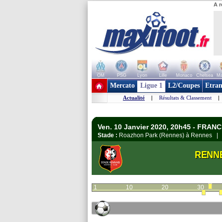
A r
OM
PSG
Lyon
Lille
Monaco
Chelsea
Ma
+ de clubs
Mercato
Ligue 1
L2/Coupes
Etran
Actualité
|
Résultats & Classement
|
Ven. 10 Janvier 2020, 20h45 - FRANC
Stade :
Roazhon Park (Rennes) à Rennes 
RENN
1
10
20
30