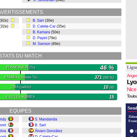
K. Strootman
(84e)
AVERTISSEMENTS
(82e)
B. Sarr
(30e)
(32e)
D. Caleta-Car
(35e)
B. Kamara
(50e)
D. Payet
(79e)
M. Sanson
(89e)
STATS DU MATCH
46 %
POSSESSION
Ligu
(%)
Anger
PASSES
371
(réussies %)
(68 %)
Lyo
TIRS
10
(cadrés)
(4)
Nice
Toulo
FAUTES SUBIES
15
Sond
EQUIPES
Zidan
endy
S. Mandanda
Franc
orel
B. Sarr
ilva
Álvaro González
O
aoré
D. Caleta-Car