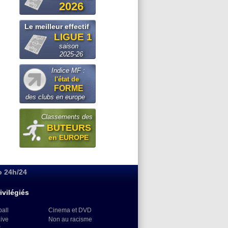
2026
Le meilleur effectif
LIGUE 1
saison
2025-26
Indice MF :
l'état de
FORME
des clubs en europe
Classements des
BUTEURS
en EUROPE
o 24h/24
ivilégiés
ball
Cinema et DVD
Live
Non au racisme
)