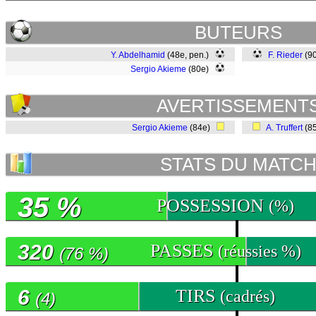
BUTEURS
Y. Abdelhamid
(48e, pen.)
F. Rieder
(9
Sergio Akieme
(80e)
AVERTISSEMENT
Sergio Akieme
(84e)
A. Truffert
(8
STATS DU MATC
35 %
POSSESSION
(%)
320
PASSES
(réussies %)
(76 %)
6
TIRS
(cadrés)
(4)