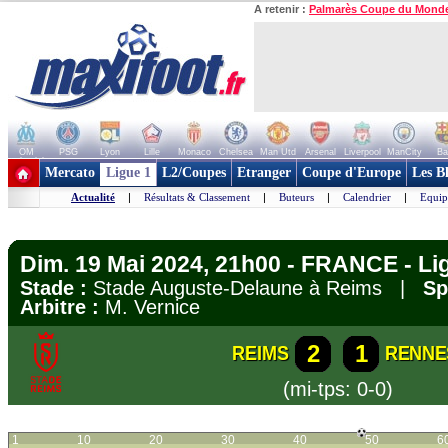
A retenir :
Palmarès Coupe du Mond
OM
PSG
Lyon
Lille
Monaco
Chelsea
Man Utd
Arsenal
Liverpool
ManCity
Ba
+ de clubs
Mercato
Ligue 1
L2/Coupes
Etranger
Coupe d'Europe
Les B
Actualité
|
Résultats & Classement
|
Buteurs
|
Calendrier
|
Equip
Dim. 19 Mai 2024, 21h00 - FRANCE - Li
Stade :
Stade Auguste-Delaune à Reims |
Sp
Arbitre :
M. Vernice
2
1
REIMS
RENNE
(mi-tps: 0-0)
1
10
20
30
40
50
6