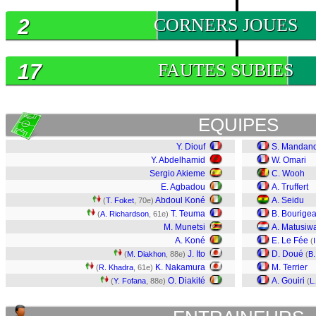
2
CORNERS JOUES
17
FAUTES SUBIES
EQUIPES
Y. Diouf
S. Mandan
Y. Abdelhamid
W. Omari
Sergio Akieme
C. Wooh
E. Agbadou
A. Truffert
Abdoul Koné
A. Seidu
(
T. Foket
, 70e)
T. Teuma
B. Bourige
(
A. Richardson
, 61e)
M. Munetsi
A. Matusiw
A. Koné
E. Le Fée
(
J. Ito
D. Doué
(
M. Diakhon
, 88e)
(
B.
K. Nakamura
M. Terrier
(
R. Khadra
, 61e)
O. Diakité
A. Gouiri
(
Y. Fofana
, 88e)
(
L