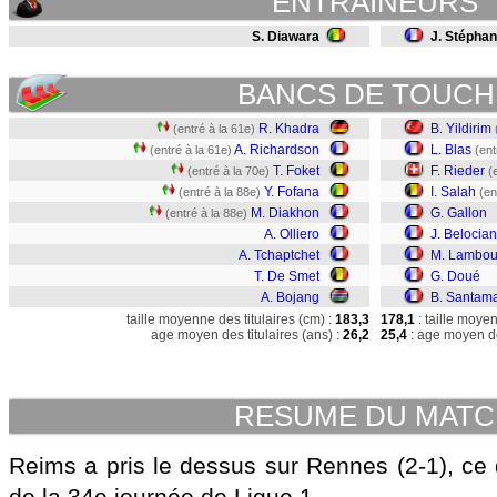
ENTRAINEURS
S. Diawara
J. Stéphan
BANCS DE TOUCH
R. Khadra
B. Yildirim
(entré à la 61e)
A. Richardson
L. Blas
(entré à la 61e)
(ent
T. Foket
F. Rieder
(entré à la 70e)
(
Y. Fofana
I. Salah
(entré à la 88e)
(en
M. Diakhon
G. Gallon
(entré à la 88e)
A. Olliero
J. Belocian
A. Tchaptchet
M. Lambou
T. De Smet
G. Doué
A. Bojang
B. Santama
taille moyenne des titulaires (cm) :
183,3
178,1
: taille moye
age moyen des titulaires (ans) :
26,2
25,4
: age moyen de
RESUME DU MAT
Reims a pris le dessus sur Rennes (2-1), ce 