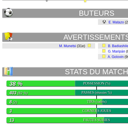
BUTEURS
E. Matazo
(
AVERTISSEMENT
M. Munetsi
(31e)
B. Badiashil
G. Maripán
(
A. Golovin
(9
STATS DU MATC
38 %
POSSESSION
(%)
403
PASSES
(réussies %)
(82 %)
8
TIRS
(cadrés)
(2)
3
CORNERS JOUES
13
FAUTES SUBIES