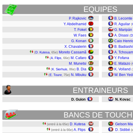
EQUIPES
P. Rajkovic
B. Lecomte
Y. Abdelhamid
R. Aguilar
(
T. Foket
G. Maripán
W. Faes
A. Disasi
(
D
G. Konan
Caio Henri
X. Chavalerin
B. Badiashi
Moreto Cassamã
A. Tchouam
(
D. Kutesa
, 65e)
M. Cafaro
Y. Fofana
(
A. Flips
, 66e)
M. Munetsi
E. Matazo
(
B. Dia
K. Volland
(
K. Sierhuis
, 86e)
(
N. Mbuku
W. Ben Yed
(
E. Toure
, 75e)
ENTRAINEURS
D. Guion
N. Kovac
BANCS DE TOUCH
D. Kutesa
Gelson Mar
(entré à la 65e)
A. Flips
D. Sidibé
(entré à la 66e)
(