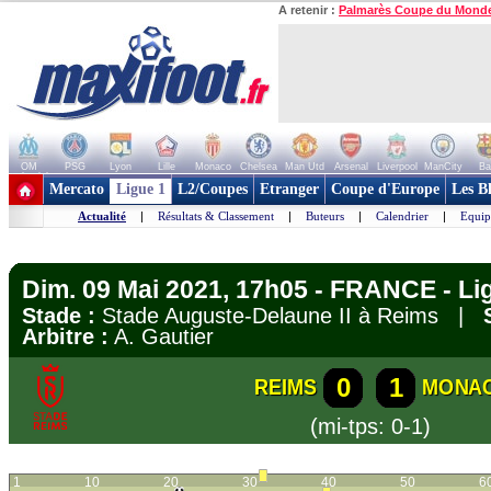
A retenir :
Palmarès Coupe du Mond
OM
PSG
Lyon
Lille
Monaco
Chelsea
Man Utd
Arsenal
Liverpool
ManCity
Ba
+ de clubs
Mercato
Ligue 1
L2/Coupes
Etranger
Coupe d'Europe
Les B
Actualité
|
Résultats & Classement
|
Buteurs
|
Calendrier
|
Equip
Dim. 09 Mai 2021, 17h05 - FRANCE - Li
Stade :
Stade Auguste-Delaune II à Reims |
Arbitre :
A. Gautier
0
1
REIMS
MONA
(mi-tps: 0-1)
1
10
20
30
40
50
6