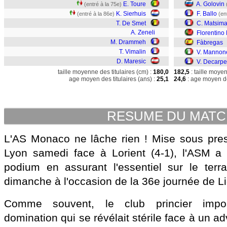
E. Toure
A. Golovin
(entré à la 75e)
K. Sierhuis
F. Ballo
(entré à la 86e)
(en
T. De Smet
C. Matsim
A. Zeneli
Florentino 
M. Drammeh
Fàbregas
T. Vimalin
V. Mannon
D. Maresic
V. Decarpe
taille moyenne des titulaires (cm) :
180,0
182,5
: taille moye
age moyen des titulaires (ans) :
25,1
24,6
: age moyen de
RESUME DU MAT
L'AS Monaco ne lâche rien ! Mise sous press
Lyon samedi face à Lorient (4-1), l'ASM a 
podium en assurant l'essentiel sur le terr
dimanche à l'occasion de la 36e journée de L
Comme souvent, le club princier impo
domination qui se révélait stérile face à un a