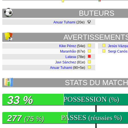
BUTEURS
Anuar Tuhami
(20e)
AVERTISSEMENT
Kike Pérez
(54e)
Jesús Vázq
Maranhão
(67e)
Sergi Canós
Latasa
(78e)
Javi Sánchez
(81e)
Anuar Tuhami
(90+5e)
STATS DU MATC
33 %
POSSESSION
(%)
277
PASSES
(réussies %)
(75 %)