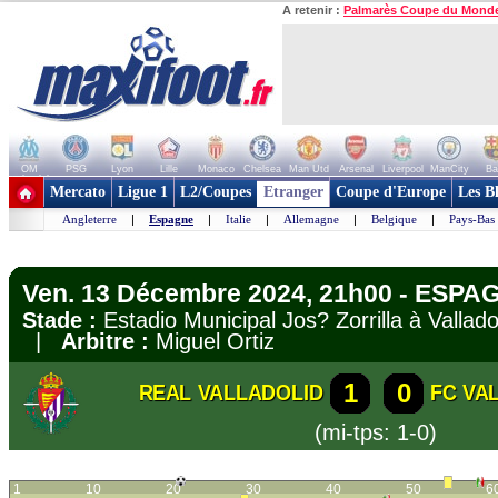
A retenir :
Palmarès Coupe du Mond
OM
PSG
Lyon
Lille
Monaco
Chelsea
Man Utd
Arsenal
Liverpool
ManCity
Ba
+ de clubs
Mercato
Ligue 1
L2/Coupes
Etranger
Coupe d'Europe
Les B
Angleterre
|
Espagne
|
Italie
|
Allemagne
|
Belgique
|
Pays-Bas
Ven. 13 Décembre 2024, 21h00 - ESPAG
Stade :
Estadio Municipal Jos? Zorrilla à Valla
|
Arbitre :
Miguel Ortiz
1
0
REAL VALLADOLID
FC VA
(mi-tps: 1-0)
1
10
20
30
40
50
6