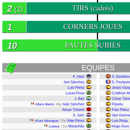
2
TIRS
(cadrés)
(1)
1
CORNERS JOUES
10
FAUTES SUBIES
EQUIPES
K. Hein
S. Dimitriev
Javi Sánchez
D. Foulquie
Luis Pérez
Jesús Váz
Lucas Rosa
Cristhian 
J. Bah
César Tárr
Iván Sánchez
Pepelu
(
Mario Martín
, 58e)
Anuar Tuhami
Fran Pérez
S. Juric
Javi Guerra
Kike Pérez
Luis Rioja
(
Víctor Meseguer
, 77e)
Maranhão
Hugo Duro
(
Latasa
, 71e)