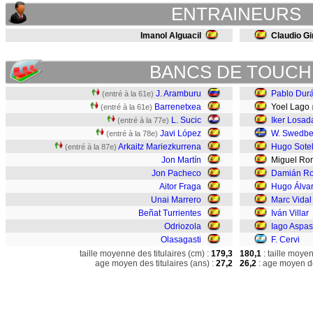
ENTRAINEURS
Imanol Alguacil
Claudio Gi
BANCS DE TOUCH
J. Aramburu
Pablo Dur
(entré à la 61e)
Barrenetxea
Yoel Lago
(entré à la 61e)
L. Sucic
Iker Losad
(entré à la 77e)
Javi López
W. Swedbe
(entré à la 78e)
Arkaitz Mariezkurrena
Hugo Sote
(entré à la 87e)
Jon Martín
Miguel Ro
Jon Pacheco
Damián Ro
Aitor Fraga
Hugo Álva
Unai Marrero
Marc Vidal
Beñat Turrientes
Iván Villar
Odriozola
Iago Aspas
Olasagasti
F. Cervi
taille moyenne des titulaires (cm) :
179,3
180,1
: taille moye
age moyen des titulaires (ans) :
27,2
26,2
: age moyen de