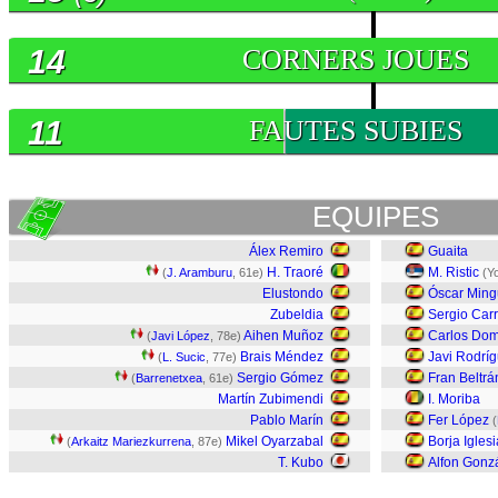
14
CORNERS JOUES
11
FAUTES SUBIES
EQUIPES
Álex Remiro
Guaita
H. Traoré
M. Ristic
(
J. Aramburu
, 61e)
(Y
Elustondo
Óscar Min
Zubeldia
Sergio Carr
Aihen Muñoz
Carlos Do
(
Javi López
, 78e)
Brais Méndez
Javi Rodrí
(
L. Sucic
, 77e)
Sergio Gómez
Fran Beltrá
(
Barrenetxea
, 61e)
Martín Zubimendi
I. Moriba
Pablo Marín
Fer López
(
Mikel Oyarzabal
Borja Igles
(
Arkaitz Mariezkurrena
, 87e)
T. Kubo
Alfon Gonz