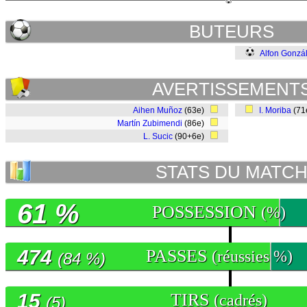
BUTEURS
Alfon Gonzá
AVERTISSEMENT
Aihen Muñoz
(63e)
I. Moriba
(71
Martín Zubimendi
(86e)
L. Sucic
(90+6e)
STATS DU MATC
61 %
POSSESSION
(%)
474
PASSES
(réussies %)
(84 %)
15
TIRS
(cadrés)
(5)