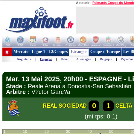
A retenir :
Palmarès Coupe du Mond
OM
PSG
Lyon
Lille
Monaco
Chelsea
Man Utd
Arsenal
Liverpool
ManCity
Ba
+ de clubs
Mercato
Ligue 1
L2/Coupes
Etranger
Coupe d'Europe
Les B
Angleterre
|
Espagne
|
Italie
|
Allemagne
|
Belgique
|
Pays-Bas
Mar. 13 Mai 2025, 20h00 - ESPAGNE - L
Stade :
Reale Arena à Donostia-San Sebasti
Arbitre :
V?ctor Garc?a
0
1
REAL SOCIEDAD
CELTA
(mi-tps: 0-1)
1
10
20
30
40
50
6