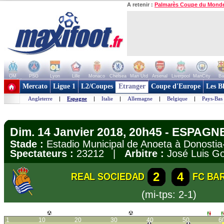
A retenir :
Palmarès Coupe du Mond
OM
PSG
Lyon
Lille
Monaco
Chelsea
Man Utd
Arsenal
Liverpool
ManCity
Ba
+ de clubs
Mercato
Ligue 1
L2/Coupes
Etranger
Coupe d'Europe
Les B
Angleterre
|
Espagne
|
Italie
|
Allemagne
|
Belgique
|
Pays-Bas
Dim. 14 Janvier 2018, 20h45 - ESPAGNE
Stade :
Estadio Municipal de Anoeta à Donost
Spectateurs :
23212 |
Arbitre :
José Luis Go
2
4
REAL SOCIEDAD
FC BA
(mi-tps: 2-1)
1
10
20
30
40
50
6