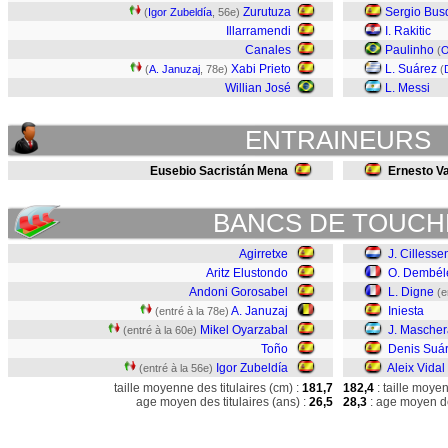
Zurutuza
Sergio Bus
(
Igor Zubeldía
, 56e)
Illarramendi
I. Rakitic
Canales
Paulinho
(
O
Xabi Prieto
L. Suárez
(
A. Januzaj
, 78e)
(
Willian José
L. Messi
ENTRAINEURS
Eusebio Sacristán Mena
Ernesto Va
BANCS DE TOUCH
Agirretxe
J. Cillesse
Aritz Elustondo
O. Dembél
Andoni Gorosabel
L. Digne
(e
A. Januzaj
Iniesta
(entré à la 78e)
Mikel Oyarzabal
J. Masche
(entré à la 60e)
Toño
Denis Suá
Igor Zubeldía
Aleix Vidal
(entré à la 56e)
taille moyenne des titulaires (cm) :
181,7
182,4
: taille moye
age moyen des titulaires (ans) :
26,5
28,3
: age moyen de