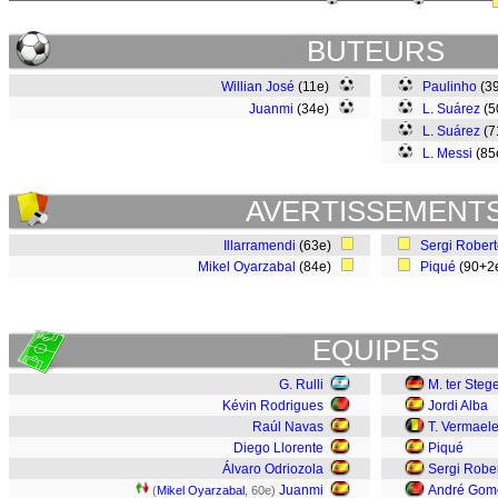
BUTEURS
Willian José
(11e)
Paulinho
(3
Juanmi
(34e)
L. Suárez
(5
L. Suárez
(7
L. Messi
(85
AVERTISSEMENT
Illarramendi
(63e)
Sergi Rober
Mikel Oyarzabal
(84e)
Piqué
(90+2
EQUIPES
G. Rulli
M. ter Steg
Kévin Rodrigues
Jordi Alba
Raúl Navas
T. Vermael
Diego Llorente
Piqué
Álvaro Odriozola
Sergi Robe
Juanmi
André Gom
(
Mikel Oyarzabal
, 60e)