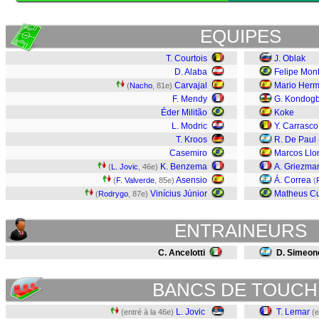
EQUIPES
T. Courtois
J. Oblak
D. Alaba
Felipe Mont
Carvajal
Mario Her
(
Nacho
, 81e)
F. Mendy
G. Kondogb
Éder Militão
Koke
L. Modric
Y. Carrasco
T. Kroos
R. De Paul
Casemiro
Marcos Llo
K. Benzema
A. Griezma
(
L. Jovic
, 46e)
Asensio
Á. Correa
(
F. Valverde
, 85e)
(
Vinícius Júnior
Matheus C
(
Rodrygo
, 87e)
ENTRAINEURS
C. Ancelotti
D. Simeon
BANCS DE TOUCH
L. Jovic
T. Lemar
(entré à la 46e)
(e