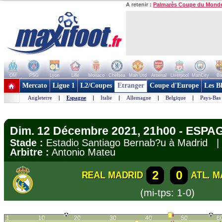
A retenir :
Palmarès Coupe du Mond
OM
PSG
Lyon
Lille
Monaco
Chelsea
Man Utd
Arsenal
Liverpool
ManCity
Ba
+ de clubs
Mercato
Ligue 1
L2/Coupes
Etranger
Coupe d'Europe
Les B
Angleterre
|
Espagne
|
Italie
|
Allemagne
|
Belgique
|
Pays-Bas
Dim. 12 Décembre 2021, 21h00 - ESPAG
Stade :
Estadio Santiago Bernab?u à Madrid
Arbitre :
Antonio Mateu
2
0
REAL MADRID
ATL. M
(mi-tps: 1-0)
1
10
20
30
40
50
6