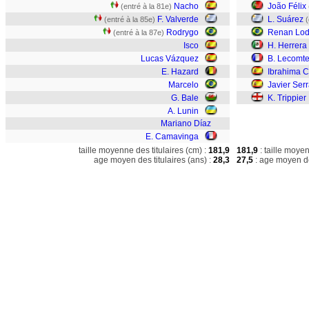
Nacho
João Félix
(entré à la 81e)
F. Valverde
L. Suárez
(entré à la 85e)
(
Rodrygo
Renan Lod
(entré à la 87e)
Isco
H. Herrera
Lucas Vázquez
B. Lecomt
E. Hazard
Ibrahima 
Marcelo
Javier Ser
G. Bale
K. Trippier
A. Lunin
Mariano Díaz
E. Camavinga
taille moyenne des titulaires (cm) :
181,9
181,9
: taille moye
age moyen des titulaires (ans) :
28,3
27,5
: age moyen de