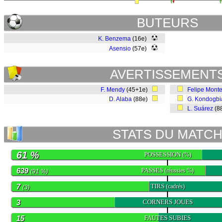
BUTEURS
K. Benzema
(16e)
Asensio
(57e)
AVERTISSEMENT
F. Mendy
(45+1e)
Felipe Monte
D. Alaba
(88e)
G. Kondogbi
L. Suárez
(8
STATS DU MATC
61 %
POSSESSION
(%)
639
PASSES
(réussies %)
(91 %)
7
TIRS
(cadrés)
(3)
3
CORNERS JOUES
15
FAUTES SUBIES