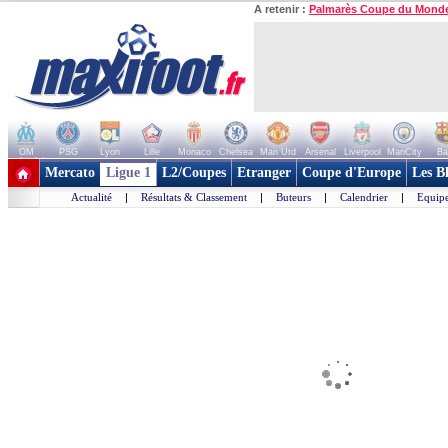
A retenir :
Palmarès Coupe du Mond
OM
PSG
Lyon
Lille
Monaco
Chelsea
Man Utd
Arsenal
Liverpool
ManCity
Ba
+ de clubs
Mercato
Ligue 1
L2/Coupes
Etranger
Coupe d'Europe
Les B
Actualité
|
Résultats & Classement
|
Buteurs
|
Calendrier
|
Equipe