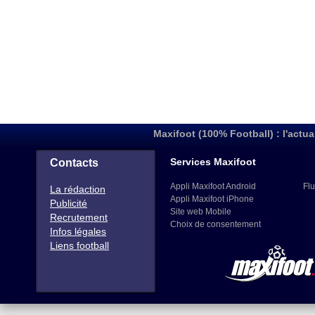
Maxifoot (100% Football) : l'actua
Services Maxifoot
Contacts
Appli Maxifoot Android
Flu
La rédaction
Appli Maxifoot iPhone
Publicité
Site web Mobile
Recrutement
Choix de consentement
Infos légales
Liens football