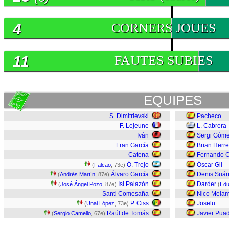
4
CORNERS JOUES
11
FAUTES SUBIES
EQUIPES
S. Dimitrievski
Pacheco
F. Lejeune
L. Cabrera
Iván
Sergi Góm
Fran García
Brian Herre
Catena
Fernando C
Ó. Trejo
Óscar Gil
(
Falcao
, 73e)
Álvaro García
Denis Suár
(
Andrés Martín
, 87e)
Isi Palazón
Darder
(
José Ángel Pozo
, 87e)
(
Edu
Santi Comesaña
Nico Mela
P. Ciss
Joselu
(
Unai López
, 73e)
Raúl de Tomás
Javier Pua
(
Sergio Camello
, 67e)