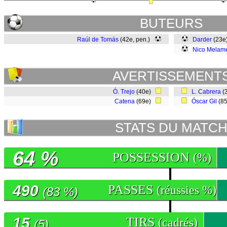
BUTEURS
Raúl de Tomás
(42e, pen.)
Darder
(23
Nico Melam
AVERTISSEMENT
Ó. Trejo
(40e)
L. Cabrera
(
Catena
(69e)
Óscar Gil
(8
STATS DU MATC
64 %
POSSESSION
(%)
490
PASSES
(réussies %)
(83 %)
15
TIRS
(cadrés)
(5)