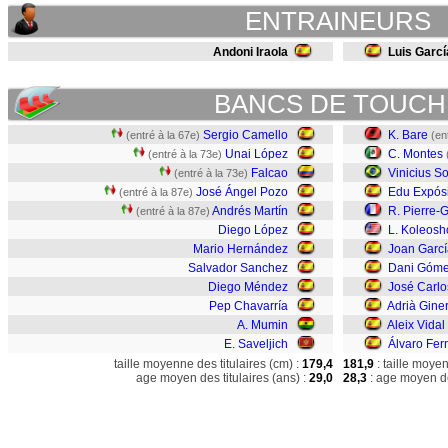
ENTRAINEURS
Andoni Iraola
Luis Garcí
BANCS DE TOUCH
Sergio Camello
K. Bare
(entré à la 67e)
(en
Unai López
C. Montes
(entré à la 73e)
Falcao
Vinicius S
(entré à la 73e)
José Ángel Pozo
Edu Expósi
(entré à la 87e)
Andrés Martín
R. Pierre-G
(entré à la 87e)
Diego López
L. Koleosh
Mario Hernández
Joan Garcí
Salvador Sanchez
Dani Góm
Diego Méndez
José Carlo
Pep Chavarría
Adrià Gine
A. Mumin
Aleix Vidal
E. Saveljich
Álvaro Fe
taille moyenne des titulaires (cm) :
179,4
181,9
: taille moye
age moyen des titulaires (ans) :
29,0
28,3
: age moyen de