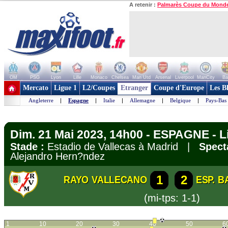
A retenir :
Palmarès Coupe du Mond
OM
PSG
Lyon
Lille
Monaco
Chelsea
Man Utd
Arsenal
Liverpool
ManCity
Ba
+ de clubs
Mercato
Ligue 1
L2/Coupes
Etranger
Coupe d'Europe
Les B
Angleterre
|
Espagne
|
Italie
|
Allemagne
|
Belgique
|
Pays-Bas
Dim. 21 Mai 2023, 14h00 - ESPAGNE - L
Stade :
Estadio de Vallecas à Madrid |
Spect
Alejandro Hern?ndez
1
2
RAYO VALLECANO
ESP. 
(mi-tps: 1-1)
1
10
20
30
40
50
6