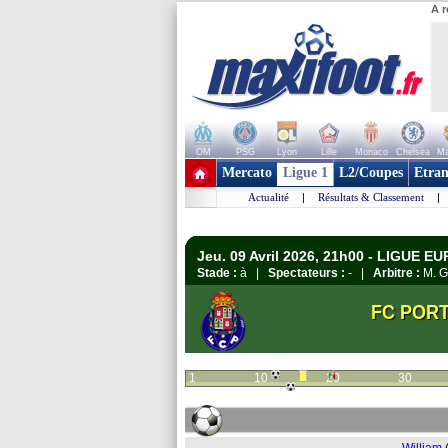
A r
OM
PSG
Lyon
Lille
Monaco
Chelsea
Ma
+ de clubs
Mercato
Ligue 1
L2/Coupes
Etran
Actualité
|
Résultats & Classement
|
Jeu. 09 Avril 2026, 21h00 - LIGUE EU
Stade :
à |
Spectateurs :
- |
Arbitre :
M. G
FC POR
1
10
20
30