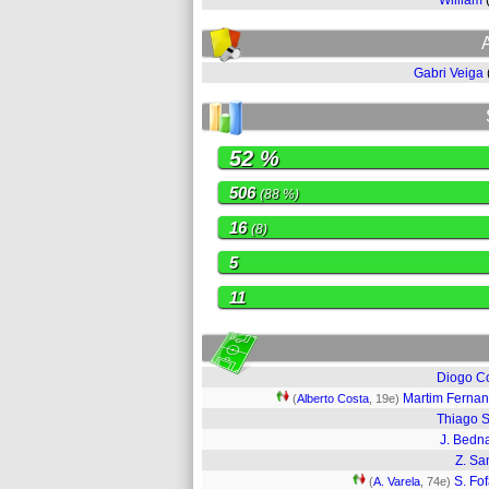
William
Gabri Veiga
52 %
506
(88 %)
16
(8)
5
11
Diogo C
Martim Ferna
(
Alberto Costa
, 19e)
Thiago S
J. Bedn
Z. Sa
S. Fo
(
A. Varela
, 74e)