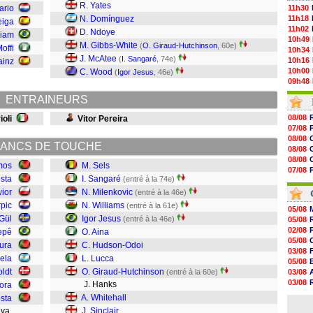
R. Yates
ario
11h30
N. Domínguez
11h18
eiga
11h02
D. Ndoye
liam
10h49
M. Gibbs-White
(
O. Giraud-Hutchinson
, 60e)
Moffi
10h34
J. McAtee
(
I. Sangaré
, 74e)
10h16
ainz
10h00
C. Wood
(
Igor Jesus
, 46e)
09h48
09h25
ENTRAINEURS
09h10
08h52
08/08
oli
Vitor Pereira
08/08
07/08
08/08
08/08
08/08
ANCS DE TOUCHE
08/08
08/08
08/08
mos
M. Sels
08/08
07/08
08/08
sta
I. Sangaré
(entré à la 74e)
07/08
08/08
08/08
wior
N. Milenkovic
(entré à la 46e)
08/08
pic
N. Williams
(entré à la 61e)
08/08
05/08
08/08
Gül
Igor Jesus
(entré à la 46e)
05/08
08/08
02/08
epê
O. Aina
08/08
05/08
ura
C. Hudson-Odoi
08/08
03/08
rela
L. Lucca
05/08
oldt
O. Giraud-Hutchinson
(entré à la 60e)
03/08
03/08
J. Hanks
ora
06/08
A. Whitehall
sta
03/08
ilva
J. Sinclair