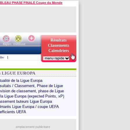
BLEAU PHASE FINALE Coupe du Monde
Résultats
Bayern
Dortmund
Classements
Calendriers
ubs
|
ns LIGUE EUROPA
tualité de la Ligue Europa
sultats / Classement, Phase de Ligue
évision de classement, phase de Ligue
 la Ligue Europa (expected Points, xP)
assement buteurs Ligue Europa
lmarès Ligue Europa / coupe UEFA
efficients UEFA
emplacement publicitaire