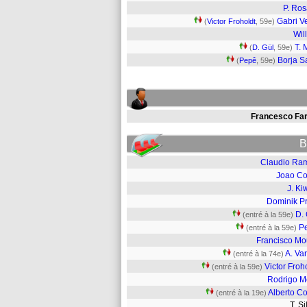
P. Ros
Gabri V
(
Victor Froholdt
, 59e)
Wil
T. 
(
D. Gül
, 59e)
Borja S
(
Pepê
, 59e)
Francesco Fari
B
Claudio Ra
Joao Co
J. Ki
Dominik Pr
D. 
(entré à la 59e)
P
(entré à la 59e)
Francisco Mo
A. Va
(entré à la 74e)
Victor Froh
(entré à la 59e)
Rodrigo M
Alberto Co
(entré à la 19e)
T. S