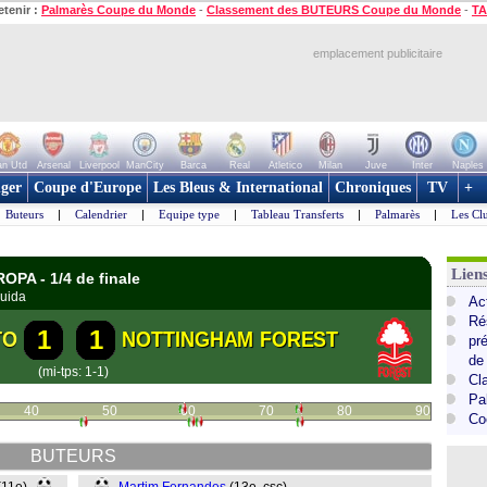
etenir :
Palmarès Coupe du Monde
-
Classement des BUTEURS Coupe du Monde
-
TA
emplacement publicitaire
n Utd
Arsenal
Liverpool
ManCity
Barca
Real
Atletico
Milan
Juve
Inter
Naples
ger
Coupe d'Europe
Les Bleus & International
Chroniques
TV
+
Buteurs
|
Calendrier
|
Equipe type
|
Tableau Transferts
|
Palmarès
|
Les Cl
Lie
ROPA - 1/4 de finale
uida
Ac
Ré
1
1
TO
NOTTINGHAM FOREST
pr
de
(mi-tps: 1-1)
Cl
Pa
40
50
60
70
80
90
Co
BUTEURS