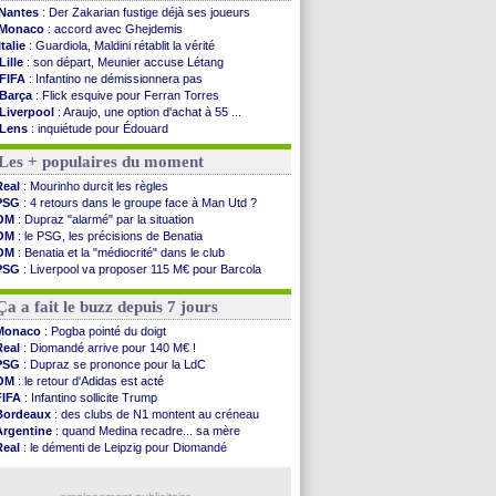
Nantes
: Der Zakarian fustige déjà ses joueurs
Monaco
: accord avec Ghejdemis
Italie
: Guardiola, Maldini rétablit la vérité
Lille
: son départ, Meunier accuse Létang
FIFA
: Infantino ne démissionnera pas
Barça
: Flick esquive pour Ferran Torres
Liverpool
: Araujo, une option d'achat à 55 ...
Lens
: inquiétude pour Édouard
Man Utd
: Vitek vendu à Middlesbrough (off.)
Les + populaires du moment
PSV
: Sano recruté pour 14,5 M€ (officiel)
OM
: Coventry pense à Angel Gomes
Real
: Mourinho durcit les règles
PSG
: Rafel Pol satisfait des progrès
PSG
: 4 retours dans le groupe face à Man Utd ?
Amical
: le Barça vainqueur puis battu
OM
: Dupraz "alarmé" par la situation
Inter
: Calhanoglu prêt à prolonger
OM
: le PSG, les précisions de Benatia
Nice
: Abdelmonem veut rester
OM
: Benatia et la "médiocrité" dans le club
L2
: le classement complet
PSG
: Liverpool va proposer 115 M€ pour Barcola
L2
: les résultats de la soirée
OM
: B. Genesio - "ce n'est pas idéal"
Amical
: Le Havre renversé par Oviedo
OM
: Côme pousse pour Gouiri
Ça a fait le buzz depuis 7 jours
Amical
: Nice battu aux tirs au but
Benfica
: Ivanovic proche de Lens
Monaco
: Pogba pointé du doigt
OM
: Dupraz "alarmé" par la situation
Real
: Diomandé arrive pour 140 M€ !
Atletico
: Alvarez, le Barça va revoir son offre
PSG
: Dupraz se prononce pour la LdC
Lorient
: Mbamba prêté par Leverkusen (officiel)
OM
: le retour d'Adidas est acté
Amical
: le Real bat Ferencvaros
FIFA
: Infantino sollicite Trump
Bordeaux
: des clubs de N1 montent au créneau
Voir les brèves précédentes
Argentine
: quand Medina recadre... sa mère
Real
: le démenti de Leipzig pour Diomandé
OM
: le club prêt à libérer Kondogbia ?
OM
: Paixão attire un 2e club anglais