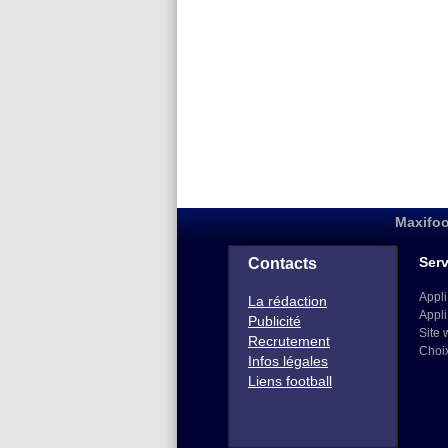
Maxifoo
Serv
Contacts
Appli
La rédaction
Appli
Publicité
Site 
Recrutement
Choi
Infos légales
Liens football