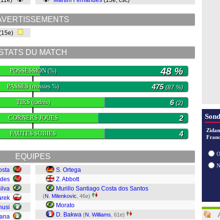
(11e)
Martim Fernandes
(13e, csc)
AVERTISSEMENTS
(15e)
STATS DU MATCH
48 %
POSSESSION
(%)
PASSES
475
(réussies %)
(87 %)
TIRS
6
(cadrés)
(2)
Sond
CORNERS JOUES
2
Zidan
FAUTES SUBIES
4
Franc
O
EQUIPES
osta
S. Ortega
ndes
Z. Abbott
ilva
Murillo Santiago Costa dos Santos
(
N. Milenkovic
, 46e)
arek
Morato
nusi
D. Bakwa
(
N. Williams
, 61e)
fana