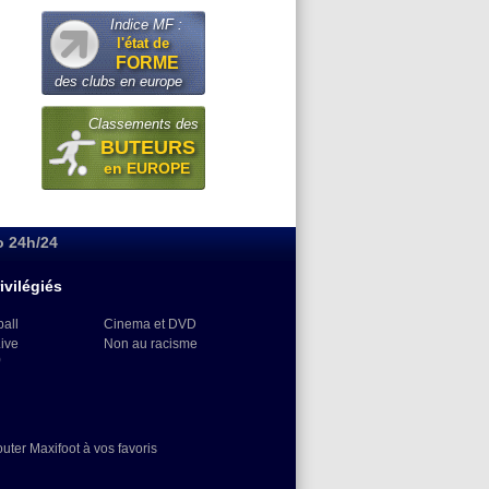
Indice MF :
l'état de
FORME
des clubs en europe
Classements des
BUTEURS
en EUROPE
o 24h/24
ivilégiés
ball
Cinema et DVD
Live
Non au racisme
)
outer Maxifoot à vos favoris