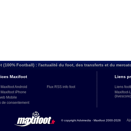
t (100% Football) : l'actualité du foot, des transferts et du mercat
ices Maxifoot
Liens pr
 Maxifoot Android
Flux RSS info foot
Liens foot
 Maxifoot iPhone
Maxifoot-
(livescore
web Mobile
x de consentement
Aj
© copyright Advimedia - Maxifoot 2000-2026