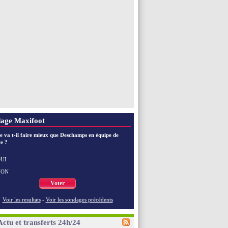
age Maxifoot
e va t-il faire mieux que Deschamps en équipe de
e ?
UI
NON
Voter
Voir les resultats
-
Voir les sondages précédents
Actu et transferts 24h/24