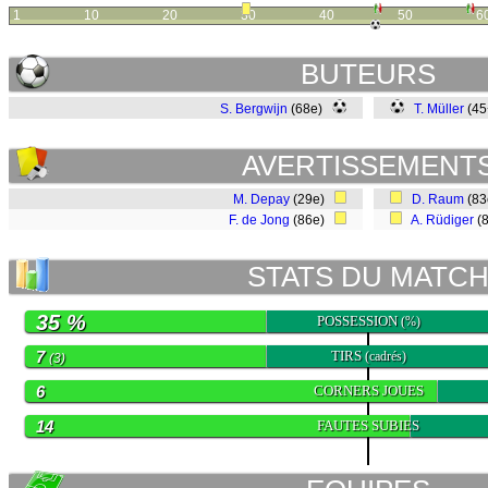
1
10
20
30
40
50
6
BUTEURS
S. Bergwijn
(68e)
T. Müller
(4
AVERTISSEMENT
M. Depay
(29e)
D. Raum
(8
F. de Jong
(86e)
A. Rüdiger
(
STATS DU MATC
35 %
POSSESSION
(%)
7
TIRS
(cadrés)
(3)
6
CORNERS JOUES
14
FAUTES SUBIES