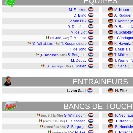
EQUIPES
M. Flekken
M. Neuer
D. Blind
A. Rüdiger
V. van Dijk
T. Kehrer
(
B
D. Dumfries
D. Raum
(
C
M. de Ligt
N. Schlotte
T. Malacia
I. Gündoga
(
N. Aké
, 74e)
T. Koopmeiners
K. Havertz
(
G. Wijnaldum
, 46e)
(
F. de Jong
J. Musiala
(
S. Berghuis
T. Müller
(
D. Klaassen
, 58e)
M. Depay
T. Werner
(
D. Malen
L. Sané
(
S. Bergwijn
, 58e)
(
J.
ENTRAINEURS
L. van Gaal
H. Flick
BANCS DE TOUCH
G. Wijnaldum
F. Neuhau
(entré à la 46e)
D. Klaassen
J. Brandt
(entré à la 58e)
(
S. Bergwijn
B. Henrich
(entré à la 58e)
N. Aké
L. Nmecha
(entré à la 74e)