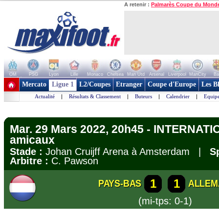
A retenir :
Palmarès Coupe du Mond
OM
PSG
Lyon
Lille
Monaco
Chelsea
Man Utd
Arsenal
Liverpool
ManCity
Ba
+ de clubs
Mercato
Ligue 1
L2/Coupes
Etranger
Coupe d'Europe
Les B
Actualité
|
Résultats & Classement
|
Buteurs
|
Calendrier
|
Equipe
Mar. 29 Mars 2022, 20h45 - INTERNATI
amicaux
Stade :
Johan Cruijff Arena à Amsterdam |
S
Arbitre :
C. Pawson
1
1
PAYS-BAS
ALLEM
(mi-tps: 0-1)