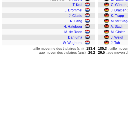
T. Krul
C. Günter
(
J. Drommel
J. Draxler
(
J. Clasie
K. Trapp
N. Lang
M. ter Ste
H. Hateboer
A. Stach
M. de Roon
M. Ginter
Danjuma
J. Weigl
W. Weghorst
J. Tah
taille moyenne des titulaires (cm) :
183,4
185,3
: taille moye
age moyen des titulaires (ans) :
26,2
26,5
: age moyen de