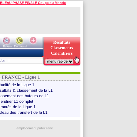
BLEAU PHASE FINALE Coupe du Monde
Résultats
Bayern
Dortmund
Classements
Calendriers
ubs
|
s FRANCE - Ligue 1
ualité de la Ligue 1
sultats & classement de la L1
assement des buteurs de L1
lendrier L1 complet
lmarès de la Ligue 1
bleau des transfert de la L1
emplacement publicitaire