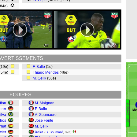
(70e)
N. Pépé
(90+3e, pen.)
(84e)
84'
90'
AVERTISSEMENTS
(19e)
F. Ballo
(1e)
(54e)
Thiago Mendes
(46e)
M. Çelik
(56e)
EQUIPES
ffon
M. Maignan
P
A
hrer
F. Ballo
Me
R
Ar
I
ilva
A. Soumaoro
S
S
nhos
José Fonte
G
Di
rnat
M. Çelik
Di
xler
Xeka
(
B. Soumaré
, 82e)
N