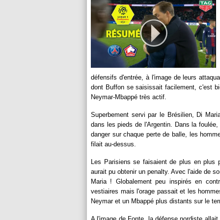
défensifs d'entrée, à l'image de leurs attaqu
dont Buffon se saisissait facilement, c'est 
Neymar-Mbappé très actif.
Superbement servi par le Brésilien, Di Maria
dans les pieds de l'Argentin. Dans la foulée,
danger sur chaque perte de balle, les hommes
filait au-dessus.
Les Parisiens se faisaient de plus en plus 
aurait pu obtenir un penalty. Avec l'aide de s
Maria ! Globalement peu inspirés en contr
vestiaires mais l'orage passait et les homm
Neymar et un Mbappé plus distants sur le terr
A l'image de Fonte, la défense nordiste allai