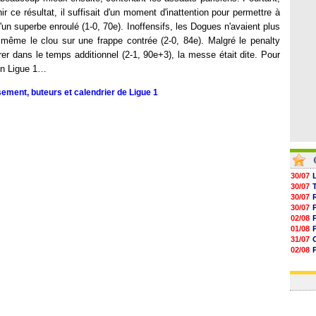
05/08
ce résultat, il suffisait d'un moment d'inattention pour permettre à
05/08
05/08
'un superbe enroulé (1-0, 70e). Inoffensifs, les Dogues n'avaient plus
05/08
même le clou sur une frappe contrée (2-0, 84e). Malgré le penalty
r dans le temps additionnel (2-1, 90e+3), la messe était dite. Pour
en Ligue 1…
sement, buteurs et calendrier de Ligue 1
30/07
30/07
30/07
30/07
02/08
01/08
31/07
02/08
30/07
01/08