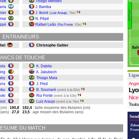
ratti
Thiago Mendes
Ns
aría
J. Bamba
Ra
L
nier
J. Ikoné
(
Luiz Araujo
, 76e)
I
Da
L
L
mar
N. Pépé
J
E
appé
Rafael Leão
(
Rui Fonte
, 53e)
T
Pi
ENTRAINEURS
S
R
hel
Christophe Galtier
Ball
L
ANCS DE TOUCHE
eola
K. Dabila
ing
A. Jakubech
Ligu
aby
Thiago Maia
Anger
arra
J. Pied
Lyo
nku
B. Soumaré
(entré à la 82e)
soki
Rui Fonte
(entré à la 53e)
Nice
biot
Luiz Araujo
(entré à la 76e)
Toulo
(cm) :
180,8
182,4
: taille moyenne des titulaires (cm)
(ans) :
27,0
23,5
: age moyen des titulaires (ans)
Sond
Zidan
ESUME DU MATCH
Franc