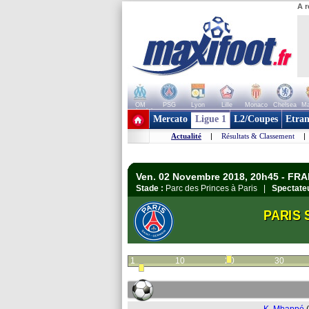
A r
OM
PSG
Lyon
Lille
Monaco
Chelsea
Ma
+ de clubs
Mercato
Ligue 1
L2/Coupes
Etran
Actualité
|
Résultats & Classement
|
Ven. 02 Novembre 2018, 20h45 - FRA
Stade :
Parc des Princes à Paris |
Spectateu
PARIS 
1
10
20
30