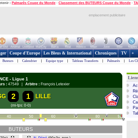
etenir :
Palmarès Coupe du Monde
-
Classement des BUTEURS Coupe du Monde
-
TA
emplacement publicitaire
n Utd
Arsenal
Liverpool
ManCity
Barca
Real
Atletico
Milan
Juve
Inter
Naples
ger
Coupe d'Europe
Les Bleus & International
Chroniques
TV
+
Buteurs
|
Calendrier
|
Equipe type
|
Tableau Transferts
|
Palmarès
|
Les Cl
Lien
NCE - Ligue 1
rs :
47549 |
Arbitre :
François Letexier
Act
Ré
2
1
SG
LILLE
Cl
Ca
(mi-tps: 0-0)
Pa
Ta
40
50
60
70
80
90
BUTEURS