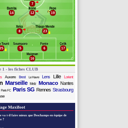
>
oki
7
Banc des remplaçants
Lille
biot
Bamba
Ikone
Pepe
>
14
12
19
bila
akubech
hiago Maia
Xeka
Thiago Mendes
ed
>
8
23
oumaré
ui Fonte
o Touré
Soumaoro
Fonte
Çelik
uiz Araujo
25
5
6
17
Maignan
16
e 1 - les fiches CLUB
Lille
Lens
s
Auxerre
Lorient
Brest
Le Havre
n
Marseille
Monaco
Nantes
Metz
Paris SG
Rennes
Strasbourg
Paris FC
use
age Maxifoot
e va t-il faire mieux que Deschamps en équipe de
e ?