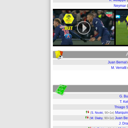
K. Mbappé
Neymar
70'
Juan Bernat
M. Verratti
G. Bu
T. Ke
Thiago S
Marqui
(
S. Nsoki
, 90+1e)
Juan Be
(
M. Diaby
, 90+1e)
J. Dra