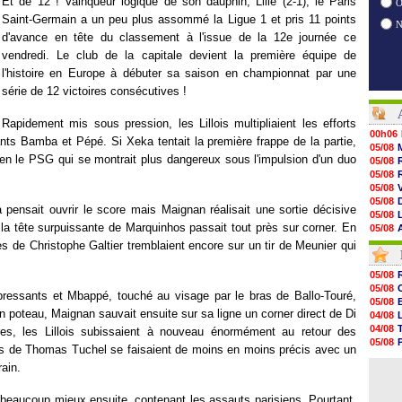
Et de 12 ! Vainqueur logique de son dauphin, Lille (2-1), le Paris
O
Saint-Germain a un peu plus assommé la Ligue 1 et pris 11 points
d'avance en tête du classement à l'issue de la 12e journée ce
vendredi. Le club de la capitale devient la première équipe de
l'histoire en Europe à débuter sa saison en championnat par une
série de 12 victoires consécutives !
Rapidement mis sous pression, les Lillois multipliaient les efforts
00h06
ants Bamba et Pépé. Si Xeka tentait la première frappe de la partie,
05/08
bien le PSG qui se montrait plus dangereux sous l'impulsion d'un duo
05/08
05/08
05/08
05/08
 pensait ouvrir le score mais Maignan réalisait une sortie décisive
05/08
 la tête surpuissante de Marquinhos passait tout près sur corner. En
05/08
05/08
 de Christophe Galtier tremblaient encore sur un tir de Meunier qui
05/08
05/08
05/08
05/08
05/08
pressants et Mbappé, touché au visage par le bras de Ballo-Touré,
05/08
05/08
05/08
on poteau, Maignan sauvait ensuite sur sa ligne un corner direct de Di
04/08
05/08
04/08
es, les Lillois subissaient à nouveau énormément au retour des
05/08
05/08
es de Thomas Tuchel se faisaient de moins en moins précis avec un
05/08
04/08
05/08
ain.
04/08
05/08
05/08
t beaucoup mieux ensuite, contenant les assauts parisiens. Pourtant,