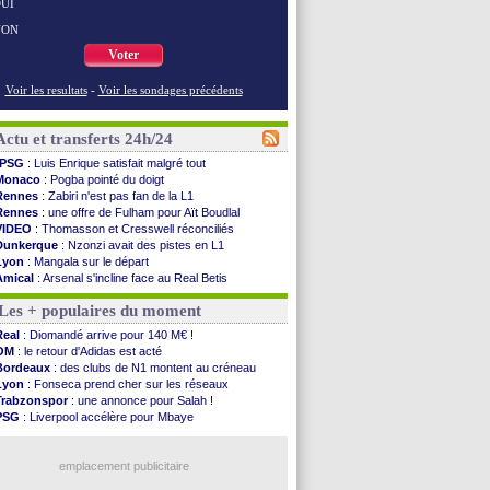
UI
NON
Voter
Voir les resultats
-
Voir les sondages précédents
Actu et transferts 24h/24
PSG
: Luis Enrique satisfait malgré tout
Monaco
: Pogba pointé du doigt
Rennes
: Zabiri n'est pas fan de la L1
Rennes
: une offre de Fulham pour Aït Boudlal
VIDEO
: Thomasson et Cresswell réconciliés
Dunkerque
: Nzonzi avait des pistes en L1
Lyon
: Mangala sur le départ
Amical
: Arsenal s'incline face au Real Betis
Amical
: lourde défaite pour le PSG
Les + populaires du moment
Man City
: Maresca flou pour Reijnders
LdC
: Fenerbahçe prend une belle option
Real
: Diomandé arrive pour 140 M€ !
Al-Diriyah
: Mbemba arrive libre (officiel)
OM
: le retour d'Adidas est acté
Atletico
: le plan d'Alvarez à son retour
Bordeaux
: des clubs de N1 montent au créneau
Amical
: premier succès pour Brest
Lyon
: Fonseca prend cher sur les réseaux
VIDEO
: le joli but de Greenwood avec le Fener !
Trabzonspor
: une annonce pour Salah !
CdM 2030
: une promesse d'Infantino au Maroc ...
PSG
: Liverpool accélère pour Mbaye
PSG
: la compo pour le premier match amical
EdF
: Infantino complimente Mbappé
Newcastle
: Jaissle est le nouveau coach (off.)
Nice
: 3 joueurs écartés du groupe pro
Real
: une nouvelle offre pour Vinicius
emplacement publicitaire
Amical
: l'OM domine Al-Shahaniya