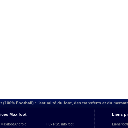
t (100% Football) : l'actualité du foot, des transferts et du mercat
ices Maxifoot
Liens pr
 Maxifoot Android
Flux RSS info foot
Liens foot