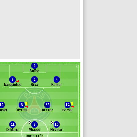
1
Buffon
5
2
4
>
Marquinhos
Silva
Kehrer
Banc des remplaçants
Paris SG
12
6
23
14
>
>
unier
Verratti
Draxler
Bernat
eola
Choupo-Moting
aby
11
7
10
arra
Di María
Mbappe
Neymar
kunku
Rafael Leão