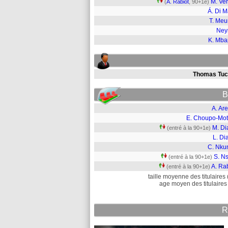
M. Ver
(
A. Rabiot
, 90+1e)
Á. Di M
T. Meu
Ney
K. Mb
Thomas Tuc
B
A. Ar
E. Choupo-Mot
M. Di
(entré à la 90+1e)
L. Di
C. Nku
S. N
(entré à la 90+1e)
A. Ra
(entré à la 90+1e)
taille moyenne des titulaires 
age moyen des titulaires 
R