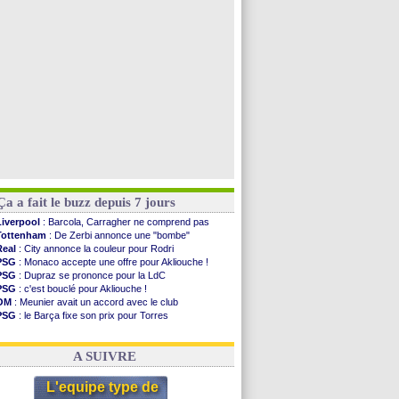
Monaco
: Cabral a prolongé (officiel)
Atletico
: Molina va signer à la Roma
Real
: Diomandé arrive pour 140 M€ !
Arsenal
: Havertz en veut encore plus
Voir les brèves précédentes
Ça a fait le buzz depuis 7 jours
Liverpool
: Barcola, Carragher ne comprend pas
Tottenham
: De Zerbi annonce une "bombe"
Real
: City annonce la couleur pour Rodri
PSG
: Monaco accepte une offre pour Akliouche !
PSG
: Dupraz se prononce pour la LdC
PSG
: c'est bouclé pour Akliouche !
OM
: Meunier avait un accord avec le club
PSG
: le Barça fixe son prix pour Torres
OM
: accord de principe entre Rulli et Man City
Barça
: Torres souhaite rejoindre le PSG !
A SUIVRE
L'equipe type de