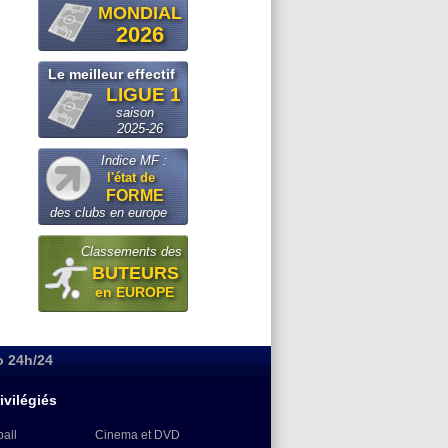
MONDIAL
2026
Le meilleur effectif
LIGUE 1
saison
2025-26
Indice MF :
l'état de
FORME
des clubs en europe
Classements des
BUTEURS
en EUROPE
o 24h/24
ivilégiés
ball
Cinema et DVD