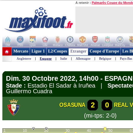
A retenir :
Palmarès Coupe du Mond
OM
PSG
Lyon
Lille
Monaco
Chelsea
Man Utd
Arsenal
Liverpool
ManCity
Ba
+ de clubs
Mercato
Ligue 1
L2/Coupes
Etranger
Coupe d'Europe
Les B
Angleterre
|
Espagne
|
Italie
|
Allemagne
|
Belgique
|
Pays-Bas
Dim. 30 Octobre 2022, 14h00 - ESPAGN
Stade :
Estadio El Sadar à Iruñea |
Spectate
Guillermo Cuadra
2
0
OSASUNA
REAL 
(mi-tps: 2-0)
1
10
20
30
40
50
6