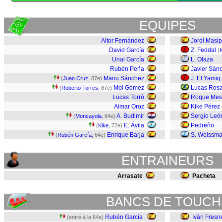
EQUIPES
Aitor Fernández
Jordi Masip
David García
Z. Feddal
(
Unai García
L. Olaza
Rubén Peña
Javier Sán
Manu Sánchez
J. El Yamiq
(
Juan Cruz
, 87e)
Moi Gómez
Lucas Ros
(
Roberto Torres
, 87e)
Lucas Torró
Roque Mes
Aimar Oroz
Kike Pérez
A. Budimir
Sergio Leó
(
Moncayola
, 64e)
E. Ávila
Pedreño
(
Kike
, 77e)
Enrique Barja
S. Weissm
(
Rubén García
, 64e)
ENTRAINEURS
Arrasate
Pacheta
BANCS DE TOUCH
Rubén García
Iván Fresn
(entré à la 64e)