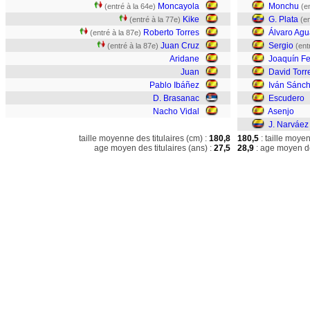
Moncayola
Monchu
(entré à la 64e)
(e
Kike
G. Plata
(entré à la 77e)
(en
Roberto Torres
Álvaro Ag
(entré à la 87e)
Juan Cruz
Sergio
(entré à la 87e)
(ent
Aridane
Joaquín F
Juan
David Torre
Pablo Ibáñez
Iván Sánc
D. Brasanac
Escudero
Nacho Vidal
Asenjo
J. Narváez
taille moyenne des titulaires (cm) :
180,8
180,5
: taille moye
age moyen des titulaires (ans) :
27,5
28,9
: age moyen de