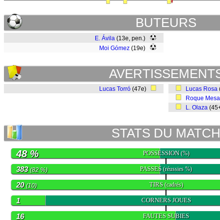
BUTEURS
E. Ávila
(13e, pen.)
Moi Gómez
(19e)
AVERTISSEMENT
Lucas Torró
(47e)
Lucas Rosa
Roque Mesa
L. Olaza
(45
STATS DU MATC
48 %
POSSESSION
(%)
383
PASSES
(réussies %)
(82 %)
20
TIRS
(cadrés)
(10)
1
CORNERS JOUES
16
FAUTES SUBIES