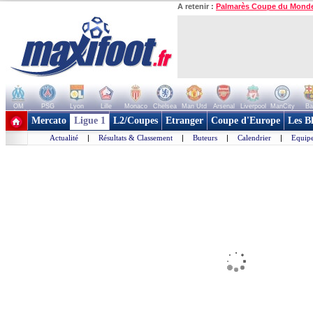
A retenir :
Palmarès Coupe du Mond
OM
PSG
Lyon
Lille
Monaco
Chelsea
Man Utd
Arsenal
Liverpool
ManCity
Ba
+ de clubs
Mercato
Ligue 1
L2/Coupes
Etranger
Coupe d'Europe
Les B
Actualité
|
Résultats & Classement
|
Buteurs
|
Calendrier
|
Equipe