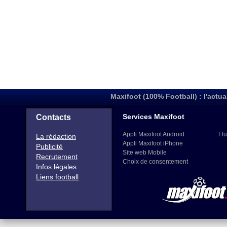
Maxifoot (100% Football) : l'actua
Services Maxifoot
Contacts
Appli Maxifoot Android
Flu
La rédaction
Appli Maxifoot iPhone
Publicité
Site web Mobile
Recrutement
Choix de consentement
Infos légales
Liens football