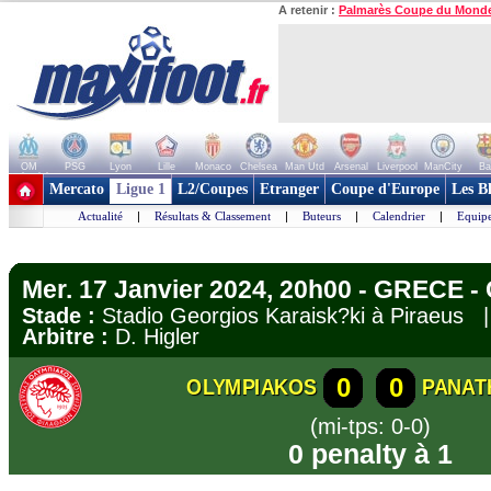
A retenir :
Palmarès Coupe du Mond
OM
PSG
Lyon
Lille
Monaco
Chelsea
Man Utd
Arsenal
Liverpool
ManCity
Ba
+ de clubs
Mercato
Ligue 1
L2/Coupes
Etranger
Coupe d'Europe
Les B
Actualité
|
Résultats & Classement
|
Buteurs
|
Calendrier
|
Equipe
Mer. 17 Janvier 2024, 20h00 - GRECE -
Stade :
Stadio Georgios Karaisk?ki à Piraeus
Arbitre :
D. Higler
0
0
OLYMPIAKOS
PANAT
(mi-tps: 0-0)
0 penalty à 1