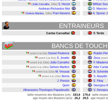
S. Hezze
Willian So
(
João Carvalho
, 100e)
Andreas-Richardos Ntoi
D. Mancini
Fran Navarro
A. Sporar
(
Gelson Martins
, 106e)
(
ENTRAINEURS
Carlos Carvalhal
F. Terim
BANCS DE TOUCH
Daniel Podence
Rubén Pér
(entré à la 63e)
S. Jovetic
Zeca
(entré à la 91e)
(entré
João Carvalho
F. Mladeno
(entré à la 100e)
Gelson Martins
Aitor Cant
(entré à la 106e)
M. Vrousai
B. Schenk
(entré à la 115e)
Iborra
S. Akaydin
(entré à la 115e)
J. Porozo
E. Fikaj
Quini
Georgios K
Athanasios-Theologos Papadoudis
V. Xenopo
taille moyenne des titulaires (cm) :
183,6
179,4
: taille moye
age moyen des titulaires (ans) :
26,2
29,5
: age moyen de