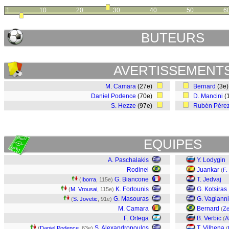
1
10
20
30
40
50
6
BUTEURS
AVERTISSEMENT
M. Camara
(27e)
Bernard
(3e
Daniel Podence
(70e)
D. Mancini
(
S. Hezze
(97e)
Rubén Pére
EQUIPES
A. Paschalakis
Y. Lodygin
Rodinei
Juankar
(
F.
G. Biancone
T. Jedvaj
(
Iborra
, 115e)
K. Fortounis
G. Kotsiras
(
M. Vrousai
, 115e)
G. Masouras
G. Vagianni
(
S. Jovetic
, 91e)
M. Camara
Bernard
(
Z
F. Ortega
B. Verbic
(
A
S. Alexandropoulos
T. Vilhena
(
Daniel Podence
, 63e)
(