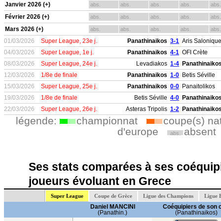
Janvier 2026 (+)
abs.
abs.
abs.
abs.
abs.
Février 2026 (+)
abs.
abs.
abs.
abs.
abs.
Mars 2026 (+)
abs.
abs.
abs.
abs.
abs.
01/03/2026
Super League, 23e j.
Panathinaikos
3-1
Aris Saloniqu
04/03/2026
Super League, 1e j.
Panathinaikos
4-1
OFI Crète
08/03/2026
Super League, 24e j.
Levadiakos
1-4
Panathinaiko
12/03/2026
1/8e de finale
Panathinaikos
1-0
Betis Séville
15/03/2026
Super League, 25e j.
Panathinaikos
0-0
Panaitolikos
19/03/2026
1/8e de finale
Betis Séville
4-0
Panathinaiko
22/03/2026
Super League, 26e j.
Asteras Tripolis
1-2
Panathinaiko
légende:
championnat
coupe(s) na
d'europe
absent
abs.
Ses stats comparées à ses coéquipi
joueurs évoluant en Grece
Super League
Coupe de Grèce
Ligue des Champions
Ligue 
Daniel MANCINI
Coéquipiers de son 
(Panathin.)
(Panathinaikos)