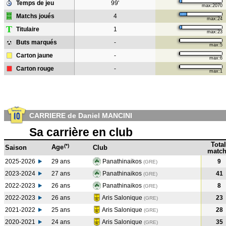
Temps de jeu
99'
max:2070
Matchs joués
4
max:24
T
Titulaire
1
max:23
Buts marqués
-
max:5
Carton jaune
-
max:6
Carton rouge
-
max:1
CARRIERE de Daniel MANCINI
Sa carrière en club
Total
(*)
Age
Saison
Club
match
2025-2026
29 ans
Panathinaikos
9
(GRE)
2023-2024
27 ans
Panathinaikos
41
(GRE
)
2022-2023
26 ans
Panathinaikos
8
(GRE
)
2022-2023
26 ans
Aris Salonique
23
(GRE
)
2021-2022
25 ans
Aris Salonique
28
(GRE
)
2020-2021
24 ans
Aris Salonique
35
(GRE
)