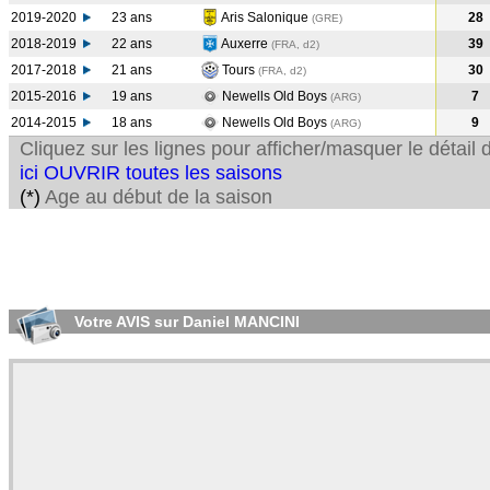
2019-2020
23 ans
Aris Salonique
28
(GRE
)
2018-2019
22 ans
Auxerre
39
(FRA, d2)
2017-2018
21 ans
Tours
30
(FRA, d2)
2015-2016
19 ans
Newells Old Boys
7
(ARG
)
2014-2015
18 ans
Newells Old Boys
9
(ARG
)
Cliquez sur les lignes pour afficher/masquer le détai
ici OUVRIR toutes les saisons
(*)
Age au début de la saison
Votre AVIS sur Daniel MANCINI