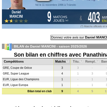
Né le 11 novembre 1996 à Tránsito
9
403
Daniel
&
MANCINI
MATCHS
MI
JOUES
E
*
(
)
(*) Matchs officiels e
Donnez votre avis sur
Daniel MANCI
BILAN de Daniel MANCINI - saison
2025/2026
Son bilan en chiffres avec Panathin
Compétitions
Matchs
Titu.
Rempl.
Ban
?
?
?
GRE, Coupe de Grèce
3
3
-
-
GRE, Super League
4
1
3
EUR, Ligue des Champions
1
-
1
EUR, Ligue Europa
1
-
1
Bilan total en club
9
4
5
1