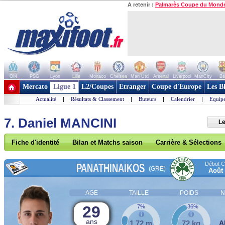
A retenir :
Palmarès Coupe du Mond
OM
PSG
Lyon
Lille
Monaco
Chelsea
Man Utd
Arsenal
Liverpool
ManCity
Ba
+ de clubs
Mercato
Ligue 1
L2/Coupes
Etranger
Coupe d'Europe
Les B
Actualité
|
Résultats & Classement
|
Buteurs
|
Calendrier
|
Equipe
7. Daniel MANCINI
Le
Fiche d'identité
Bilan et Matchs saison
Carrière & Sélections
Début Co
PANATHINAIKOS
(GRE)
Août
AGE
TAILLE
POIDS
N
29
7%
36%
ans
1,72 m
72 kg
A