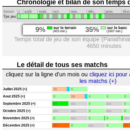
Chronologie et bilan de son temps 
Saison
j
août
sept.
oct.
nov.
déc.
janv.
févr
Tps jeu:
9%
sur le terrain
35%
sur le banc
(403 min.)
(1607 min.)
Temps total de jeu de son équipe (Panathina
4650 minutes
Le détail de tous ses matchs
cliquez sur la ligne d'un mois ou
cliquez ici pour 
les matchs (+)
Juillet 2025 (+)
15
0
Aout 2025 (+)
0
19
0
0
3
Septembre 2025 (+)
83
abs.
0
abs.
0
Octobre 2025 (+)
abs.
abs.
0
abs.
0
Novembre 2025 (+)
0
abs.
5
8
abs.
Décembre 2025 (+)
90
0
abs.
0
90