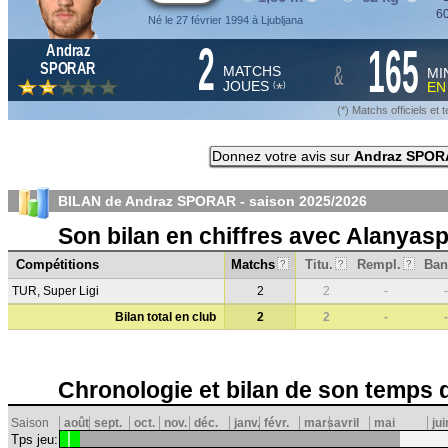
60
Né le 27 février 1994 à Ljubljana
2
165
Andraz
&
SPORAR
MATCHS
MI
JOUES
E
*
(
)
(*) Matchs officiels e
Donnez votre avis sur
Andraz SPOR
BILAN de Andraz SPORAR - saison
2025/2026
Son bilan en chiffres avec Alanyas
Compétitions
Matchs
Titu.
Rempl.
Ban
?
?
?
TUR, Super Ligi
2
2
-
-
Bilan total en club
2
2
-
-
Chronologie et bilan de son temps 
Saison
août
sept.
oct.
nov.
déc.
janv.
févr.
mars
avril
mai
jui
Tps jeu: