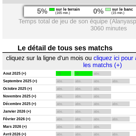
5%
sur le terrain
0%
sur le banc
(165 min.)
(15 min.)
Temps total de jeu de son équipe (Alanyasp
3060 minutes
Le détail de tous ses matchs
cliquez sur la ligne d'un mois ou
cliquez ici pour 
les matchs (+)
Aout 2025 (+)
75
90
abs.
Septembre 2025 (+)
abs.
abs.
abs.
abs.
Octobre 2025 (+)
abs.
abs.
abs.
Novembre 2025 (+)
abs.
abs.
abs.
Décembre 2025 (+)
abs.
abs.
abs.
abs.
Janvier 2026 (+)
abs.
abs.
abs.
Février 2026 (+)
abs.
abs.
abs.
abs.
Mars 2026 (+)
abs.
abs.
abs.
Avril 2026 (+)
abs.
abs.
abs.
abs.