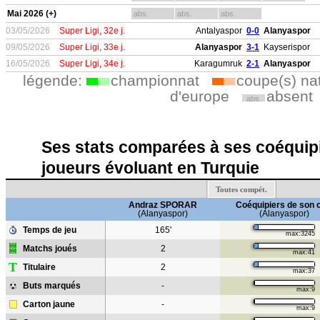
Mai 2026 (+)
abs.
abs.
abs.
03/05/2026
Super Ligi, 32e j.
Antalyaspor
0-0
Alanyaspor
09/05/2026
Super Ligi, 33e j.
Alanyaspor
3-1
Kayserispor
16/05/2026
Super Ligi, 34e j.
Karagumruk
2-1
Alanyaspor
légende:
championnat
coupe(s) na
d'europe
absent
abs.
Ses stats comparées à ses coéquipi
joueurs évoluant en Turquie
Toutes compét.
Andraz SPORAR
Coéquipiers de son 
(Alanyaspor)
(Alanyaspor)
Temps de jeu
165'
max:3245
Matchs joués
2
max:41
T
Titulaire
2
max:37
Buts marqués
-
max:9
Carton jaune
-
max:9