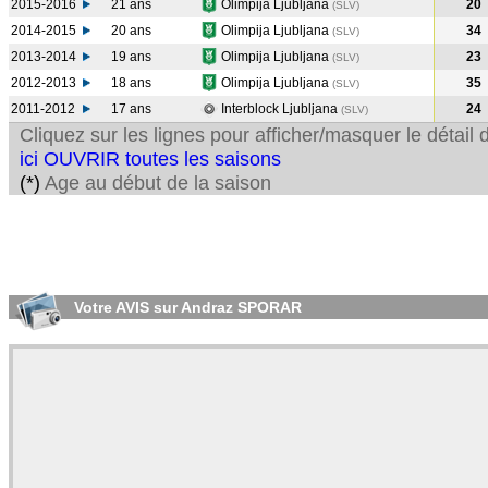
2015-2016
21 ans
Olimpija Ljubljana
20
(SLV
)
2014-2015
20 ans
Olimpija Ljubljana
34
(SLV
)
2013-2014
19 ans
Olimpija Ljubljana
23
(SLV
)
2012-2013
18 ans
Olimpija Ljubljana
35
(SLV
)
2011-2012
17 ans
Interblock Ljubljana
24
(SLV
)
Cliquez sur les lignes pour afficher/masquer le détai
ici OUVRIR toutes les saisons
(*)
Age au début de la saison
Votre AVIS sur Andraz SPORAR