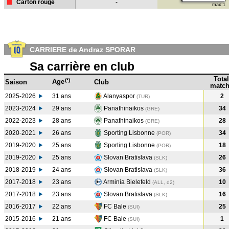
Carton rouge
-
max:1
CARRIERE de Andraz SPORAR
Sa carrière en club
Total
(*)
Age
Saison
Club
match
2025-2026
31 ans
Alanyaspor
2
(TUR)
2023-2024
29 ans
Panathinaikos
34
(GRE
)
2022-2023
28 ans
Panathinaikos
28
(GRE
)
2020-2021
26 ans
Sporting Lisbonne
34
(POR
)
2019-2020
25 ans
Sporting Lisbonne
18
(POR
)
2019-2020
25 ans
Slovan Bratislava
26
(SLK
)
2018-2019
24 ans
Slovan Bratislava
36
(SLK
)
2017-2018
23 ans
Arminia Bielefeld
10
(ALL, d2)
2017-2018
23 ans
Slovan Bratislava
16
(SLK
)
2016-2017
22 ans
FC Bale
25
(SUI
)
2015-2016
21 ans
FC Bale
1
(SUI
)