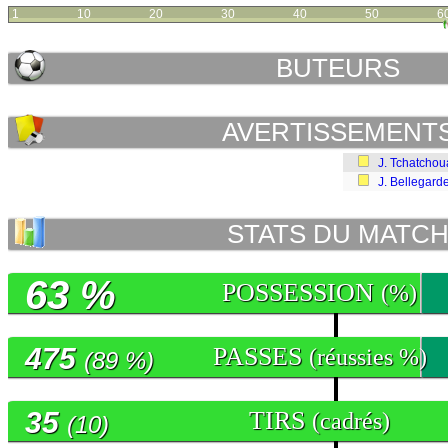
1
10
20
30
40
50
6
BUTEURS
AVERTISSEMENT
J. Tchatchou
J. Bellegard
STATS DU MATC
63 %
POSSESSION
(%)
475
PASSES
(réussies %)
(89 %)
35
TIRS
(cadrés)
(10)