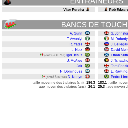
ENTRAINEURS
Vitor Pereira
Rob Edwar
BANCS DE TOUCH
A. Gunn
S. Johnsto
T. Awoniyi
M. Doherty
R. Yates
J. Bellega
L. Netz
David Møll
Igor Jesus
Ethan Suth
(entré à la 71e)
J. McAtee
J. Tchatch
Jair
Tom Edozi
N. Domínguez
L. Rawling
D. Ndoye
Pedro Lim
(entré à la 65e)
taille moyenne des titulaires (cm) :
186,3
183,1
: taille moye
age moyen des titulaires (ans) :
26,1
25,3
: age moyen de