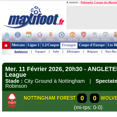
A retenir :
Palmarès Coupe du Mond
OM
PSG
Lyon
Lille
Monaco
Chelsea
Man Utd
Arsenal
Liverpool
ManCity
Ba
+ de clubs
Mercato
Ligue 1
L2/Coupes
Etranger
Coupe d'Europe
Les B
Angleterre
|
Espagne
|
Italie
|
Allemagne
|
Belgique
|
Pays-Bas
Mer. 11 Février 2026, 20h30 - ANGLET
League
Stade :
City Ground à Nottingham |
Spectate
Robinson
0
0
NOTTINGHAM FOREST
WOLV
(mi-tps: 0-0)