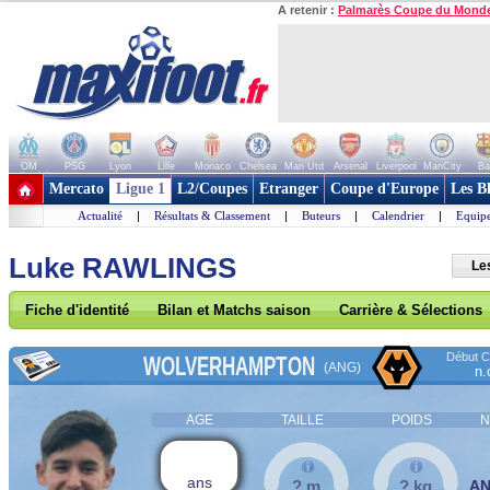
A retenir :
Palmarès Coupe du Mond
OM
PSG
Lyon
Lille
Monaco
Chelsea
Man Utd
Arsenal
Liverpool
ManCity
Ba
+ de clubs
Mercato
Ligue 1
L2/Coupes
Etranger
Coupe d'Europe
Les B
Actualité
|
Résultats & Classement
|
Buteurs
|
Calendrier
|
Equipe
Luke RAWLINGS
Le
Fiche d'identité
Bilan et Matchs saison
Carrière & Sélections
Début Co
WOLVERHAMPTON
(ANG)
n.
AGE
TAILLE
POIDS
N
ans
? m
? kg
A