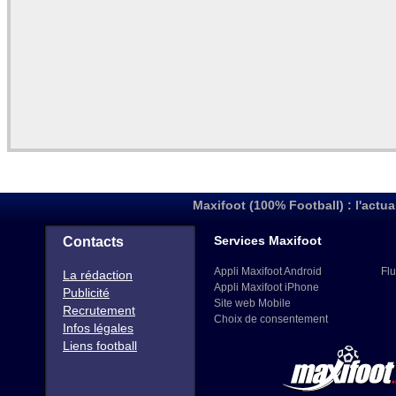
Maxifoot (100% Football) : l'actua
Services Maxifoot
Contacts
Appli Maxifoot Android
Flu
La rédaction
Appli Maxifoot iPhone
Publicité
Site web Mobile
Recrutement
Choix de consentement
Infos légales
Liens football