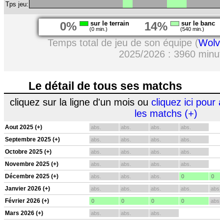
Tps jeu:
0%
sur le terrain
14%
sur le banc
(0 min.)
(540 min.)
Temps total de jeu de son équipe (
Wolv
2025/2026 : 3960 minu
Le détail de tous ses matchs
cliquez sur la ligne d'un mois ou
cliquez ici pour 
les matchs (+)
Aout 2025 (+)
abs.
abs.
abs.
abs.
Septembre 2025 (+)
abs.
abs.
abs.
abs.
Octobre 2025 (+)
abs.
abs.
abs.
abs.
Novembre 2025 (+)
abs.
abs.
abs.
abs.
Décembre 2025 (+)
abs.
abs.
abs.
0
0
Janvier 2026 (+)
abs.
abs.
abs.
abs.
abs
Février 2026 (+)
0
0
0
0
abs
Mars 2026 (+)
abs.
abs.
abs.