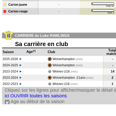
Carton jaune
-
max:12
Carton rouge
-
max:1
CARRIERE de Luke RAWLINGS
Sa carrière en club
Total
(*)
Age
Saison
Club
match
2025-2026
Wolverhampton
-
(ANG)
2024-2025
Wolverhampton
-
(ANG
)
2023-2024
Wolves U18
14
(ANG
)
2023-2024
Wolverhampton -21ans
2
(ANG
)
2022-2023
Wolves U18
1
(ANG
)
Cliquez sur les lignes pour afficher/masquer le détai
ici OUVRIR toutes les saisons
(*)
Age au début de la saison