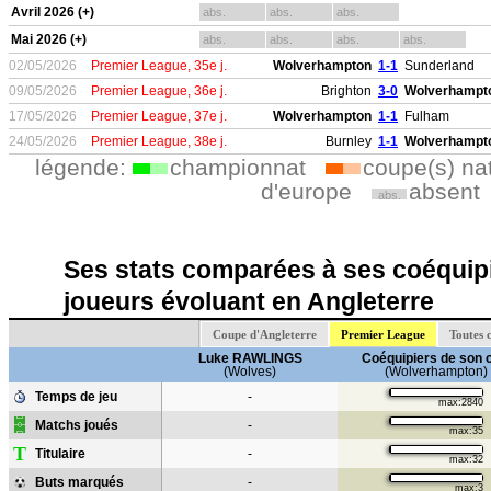
Avril 2026 (+)
abs.
abs.
abs.
Mai 2026 (+)
abs.
abs.
abs.
abs.
02/05/2026
Premier League, 35e j.
Wolverhampton
1-1
Sunderland
09/05/2026
Premier League, 36e j.
Brighton
3-0
Wolverhampt
17/05/2026
Premier League, 37e j.
Wolverhampton
1-1
Fulham
24/05/2026
Premier League, 38e j.
Burnley
1-1
Wolverhampt
légende:
championnat
coupe(s) na
d'europe
absent
abs.
Ses stats comparées à ses coéquipi
joueurs évoluant en Angleterre
Coupe d'Angleterre
Premier League
Toutes 
Luke RAWLINGS
Coéquipiers de son 
(Wolves)
(Wolverhampton)
Temps de jeu
-
max:2840
Matchs joués
-
max:35
T
Titulaire
-
max:32
Buts marqués
-
max:3