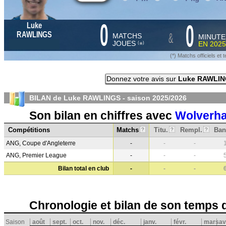
0
0
Luke
&
RAWLINGS
MATCHS
MINUTE
JOUES
EN
2025
*
(
)
(*) Matchs officiels e
Donnez votre avis sur
Luke RAWLI
BILAN de Luke RAWLINGS - saison
2025/2026
Son bilan en chiffres avec
Wolverh
Compétitions
Matchs
Titu.
Rempl.
Ban
?
?
?
ANG, Coupe d'Angleterre
-
-
-
ANG, Premier League
-
-
-
Bilan total en club
-
-
-
Chronologie et bilan de son temps 
Saison
août
sept.
oct.
nov.
déc.
janv.
févr.
mars
av