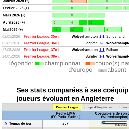
Janvier 2026 (+)
0
6
0
0
1
Février 2026 (+)
0
0
0
0
0
Mars 2026 (+)
0
0
0
Avril 2026 (+)
0
44
86
Mai 2026 (+)
46
67
5
8
02/05/2026
Premier League, 35e j.
Wolverhampton
1-1
Sunderland
09/05/2026
Premier League, 36e j.
Brighton
3-0
Wolverhampt
17/05/2026
Premier League, 37e j.
Wolverhampton
1-1
Fulham
24/05/2026
Premier League, 38e j.
Burnley
1-1
Wolverhampt
légende:
championnat
coupe(s) na
d'europe
absent
abs.
Ses stats comparées à ses coéquipi
joueurs évoluant en Angleterre
Premier League
Coupe d'Angleterre
Toutes 
Pedro LIMA
Coéquipiers de son 
(FC Porto+Wolves)
(Wolverhampton)
Temps de jeu
257'
max:2840