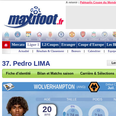
A retenir :
Palmarès Coupe du Mond
OM
PSG
Lyon
Lille
Monaco
Chelsea
Man Utd
Arsenal
Liverpool
ManCity
Ba
+ de clubs
Mercato
Ligue 1
L2/Coupes
Etranger
Coupe d'Europe
Les B
Actualité
|
Résultats & Classement
|
Buteurs
|
Calendrier
|
Equipe
37. Pedro LIMA
Le
Fiche d'identité
Bilan et Matchs saison
Carrière & Sélections
Début Co
WOLVERHAMPTON
(ANG)
Juil.
AGE
TAILLE
POIDS
N
20
6%
ans
1,74 m
? kg