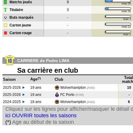
Matchs joués
9
max:35
T
Titulaire
3
max:32
Buts marqués
-
max:3
Carton jaune
-
max:12
Carton rouge
-
max:1
CARRIERE de Pedro LIMA
Sa carrière en club
Total
(*)
Age
Saison
Club
match
2025-2026
19 ans
Wolverhampton
10
(ANG)
2025-2026
19 ans
FC Porto
-
(POR)
2024-2025
18 ans
Wolverhampton
6
(ANG
)
Cliquez sur les lignes pour afficher/masquer le détai
ici OUVRIR toutes les saisons
(*)
Age au début de la saison