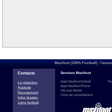
Maxifoot (100% Football) : l'actua
Services Maxifoot
Contacts
Appli Maxifoot Android
Flu
La rédaction
Appli Maxifoot iPhone
Publicité
Site web Mobile
Recrutement
Choix de consentement
Infos légales
Liens football