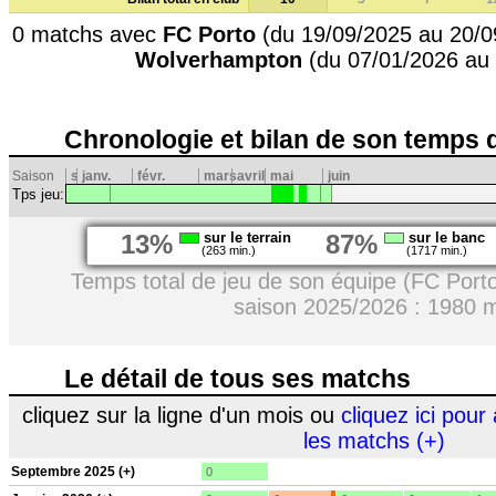
0 matchs avec
FC Porto
(du 19/09/2025 au 20/0
Wolverhampton
(du 07/01/2026 au 
Chronologie et bilan de son temps 
Saison
s
janv.
févr.
mars
avril
mai
juin
Tps jeu:
13%
sur le terrain
87%
sur le banc
(263 min.)
(1717 min.)
Temps total de jeu de son équipe (FC Port
saison 2025/2026 : 1980 
Le détail de tous ses matchs
cliquez sur la ligne d'un mois ou
cliquez ici pour 
les matchs (+)
Septembre 2025 (+)
0