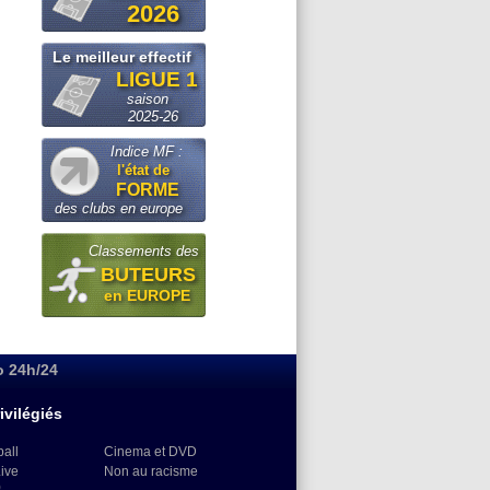
2026
Le meilleur effectif
LIGUE 1
saison
2025-26
Indice MF :
l'état de
FORME
des clubs en europe
Classements des
BUTEURS
en EUROPE
o 24h/24
ivilégiés
ball
Cinema et DVD
Live
Non au racisme
)