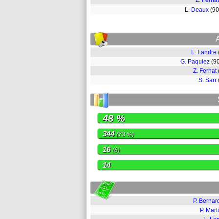
Z. Ferhat
L. Deaux
(9
L. Landre
G. Paquiez
(9
Z. Ferhat
S. Sarr
48 %
344
(73 %)
16
(6)
14
P. Bernar
P. Mart