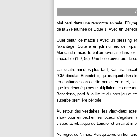
R
Mal parti dans une rencontre animée, l'Olym
de la 27e journée de Ligue 1. Avec un Benede
Quel début de match ! Avec un pressing eff
l'avantage. Suite à un joli numéro de Ripar
Mandanda, mais le ballon revenait dans les p
imparable (1-0, 5e). Une belle ouverture du 
Car quatre minutes plus tard, Kamara lançait 
l'OM décalait Benedetto, qui marquait dans le b
en confiance dans cette partie. En effet, l'at
que les deux équipes multipliaient les erreur
Benedetto, parti à la limite du hors-jeu et t
superbe première période !
Au retour des vestiaires, les vingt-deux act
show pour empêcher les locaux d'égaliser.
ciseau acrobatique de Landre, et un arrêt imp
Au regret de Nîmes. Puisqu'après un bon arrêt