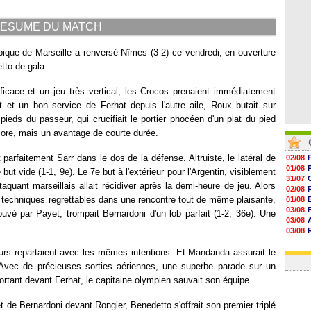
16h53
16h45
ESUME DU MATCH
pique de Marseille a renversé Nîmes (3-2) ce vendredi, en ouverture
tto de gala.
icace et un jeu très vertical, les Crocos prenaient immédiatement
t et un bon service de Ferhat depuis l'autre aile, Roux butait sur
ieds du passeur, qui crucifiait le portier phocéen d'un plat du pied
score, mais un avantage de courte durée.
parfaitement Sarr dans le dos de la défense. Altruiste, le latéral de
02/08
01/08
ut vide (1-1, 9e). Le 7e but à l'extérieur pour l'Argentin, visiblement
31/07
taquant marseillais allait récidiver après la demi-heure de jeu. Alors
02/08
s techniques regrettables dans une rencontre tout de même plaisante,
01/08
03/08
rouvé par Payet, trompait Bernardoni d'un lob parfait (1-2, 36e). Une
03/08
03/08
03/08
eurs repartaient avec les mêmes intentions. Et Mandanda assurait le
31/07
 Avec de précieuses sorties aériennes, une superbe parade sur un
ortant devant Ferhat, le capitaine olympien sauvait son équipe.
 de Bernardoni devant Rongier, Benedetto s'offrait son premier triplé