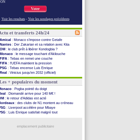
NON
Voter
Voir les resultats
-
Voir les sondages précédents
Actu et transferts 24h/24
Amical
: Monaco s'impose contre Getafe
Nantes
: Der Zakarian et sa relation avec Kita
OM
: le club prêt à libérer Kondogbia ?
Monaco
: le message touchant d'Akliouche
FIFA
: Tebas en remet une couche
FIFA
: l'UEFA maintient la pression
PSG
: Tebas encense Luis Enrique
Real
: Vinicius jusqu'en 2032 (officiel)
Lyon
: Mangala va rejoindre Getafe
Les + populaires du moment
OM
: une offre refusée pour Aguerd
Real
: c'est confirmé pour Vinicius
Monaco
: Pogba pointé du doigt
Troyes
: Junior Diaz jusqu'en 2030 (officiel)
Real
: Diomandé arrive pour 140 M€ !
PSG
: Akliouche a signé (officiel)
OM
: le retour d'Adidas est acté
OM
: une offre pour Bulka
Bordeaux
: des clubs de N1 montent au créneau
PSG
: contrat signé pour Akliouche
PSG
: Liverpool accélère pour Mbaye
Ouganda
: Owori battu à mort à Kampala
PSG
: Luis Enrique satisfait malgré tout
Arsenal
: Arteta veut créer une dynastie
Barça
: Ferran Torres donne son feu vert au PSG
Chelsea
: Palace a fait son offre pour Disasi
Real
: une nouvelle offre pour Vinicius
FIFA
: le gouvernement espagnol s'en mêle
emplacement publicitaire
PSG
: l'étonnante rumeur Gusto
Bologne
: Dallinga est sur le marché
OM
: accord trouvé avec Man City pour Rulli