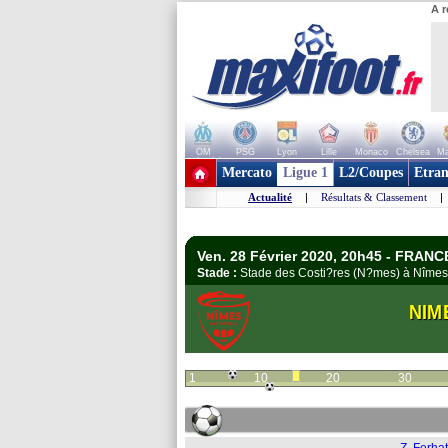
A r
OM
PSG
Lyon
Lille
Monaco
Chelsea
Ma
+ de clubs
Mercato
Ligue 1
L2/Coupes
Etran
Actualité
|
Résultats & Classement
|
Ven. 28 Février 2020, 20h45 - FRANCE
Stade :
Stade des Costi?res (N?mes) à Nîm
NIM
1
10
20
30