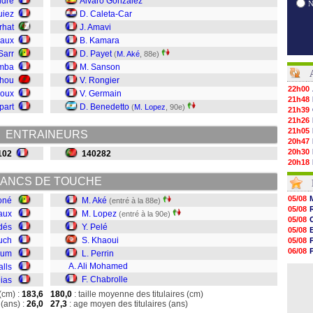
ndre
Álvaro González
uiez
D. Caleta-Car
rhat
J. Amavi
eaux
B. Kamara
Sarr
D. Payet
(
M. Aké
, 88e)
omba
M. Sanson
ahou
V. Rongier
22h00
Roux
V. Germain
21h48
part
D. Benedetto
(
M. Lopez
, 90e)
21h39
21h26
21h05
ENTRAINEURS
20h47
20h30
102
140282
20h18
20h04
ANCS DE TOUCHE
19h47
19h34
05/08
oné
M. Aké
(entré à la 88e)
19h14
05/08
aux
M. Lopez
(entré à la 90e)
19h06
05/08
18h50
dés
Y. Pelé
05/08
18h30
uch
S. Khaoui
05/08
18h20
06/08
oum
L. Perrin
17h58
06/08
A. Ali Mohamed
alls
17h47
05/08
17h34
F. Chabrolle
Dias
17h22
(cm) :
183,6
180,0
: taille moyenne des titulaires (cm)
17h10
(ans) :
26,0
27,3
: age moyen des titulaires (ans)
16h59