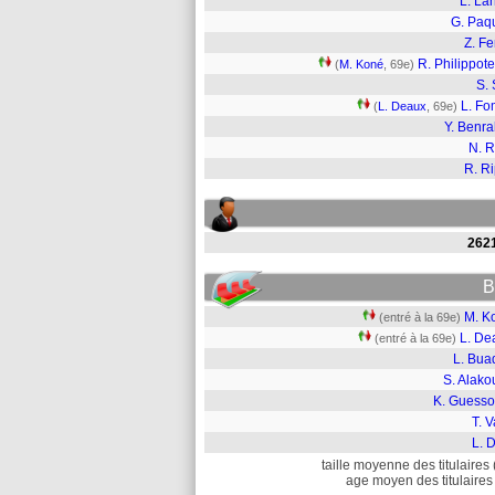
L. La
G. Paq
Z. Fe
R. Philippot
(
M. Koné
, 69e)
S. 
L. F
(
L. Deaux
, 69e)
Y. Benr
N. 
R. Ri
262
B
M. K
(entré à la 69e)
L. De
(entré à la 69e)
L. Bua
S. Alako
K. Guess
T. V
L. 
taille moyenne des titulaires 
age moyen des titulaires 