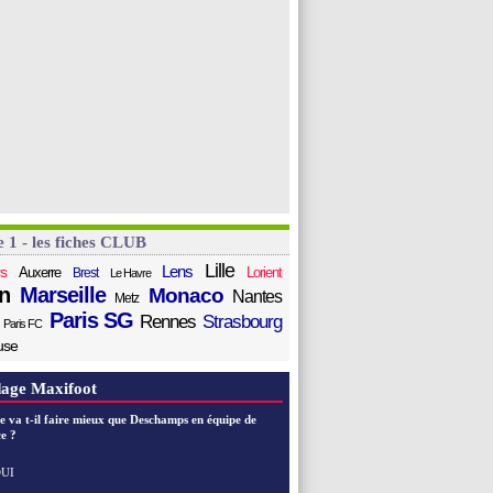
e 1 - les fiches CLUB
Lille
Lens
s
Auxerre
Lorient
Brest
Le Havre
n
Marseille
Monaco
Nantes
Metz
Paris SG
Rennes
Strasbourg
Paris FC
use
age Maxifoot
e va t-il faire mieux que Deschamps en équipe de
e ?
UI