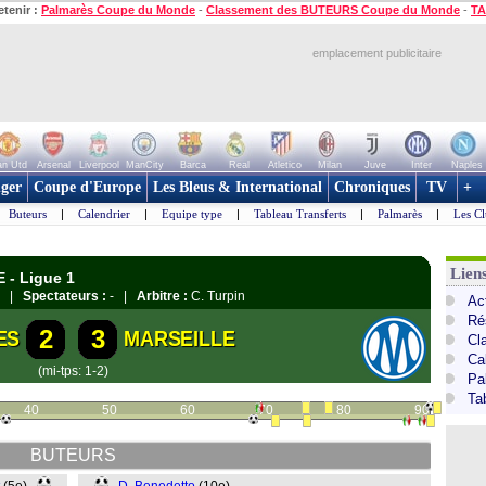
etenir :
Palmarès Coupe du Monde
-
Classement des BUTEURS Coupe du Monde
-
TA
emplacement publicitaire
n Utd
Arsenal
Liverpool
ManCity
Barca
Real
Atletico
Milan
Juve
Inter
Naples
ger
Coupe d'Europe
Les Bleus & International
Chroniques
TV
+
Buteurs
|
Calendrier
|
Equipe type
|
Tableau Transferts
|
Palmarès
|
Les Cl
Lien
 - Ligue 1
es |
Spectateurs :
- |
Arbitre :
C. Turpin
Act
Ré
2
3
ES
MARSEILLE
Cl
Ca
(mi-tps: 1-2)
Pa
Ta
40
50
60
70
80
90
BUTEURS