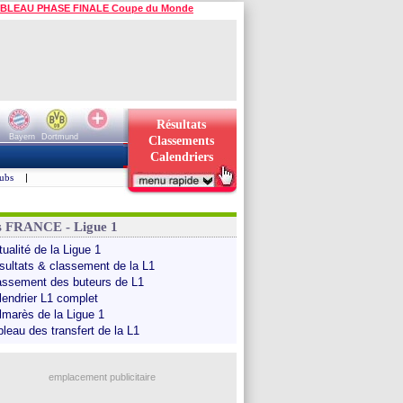
BLEAU PHASE FINALE Coupe du Monde
Résultats
Bayern
Dortmund
Classements
Calendriers
ubs
|
s FRANCE - Ligue 1
ualité de la Ligue 1
sultats & classement de la L1
assement des buteurs de L1
lendrier L1 complet
lmarès de la Ligue 1
bleau des transfert de la L1
emplacement publicitaire