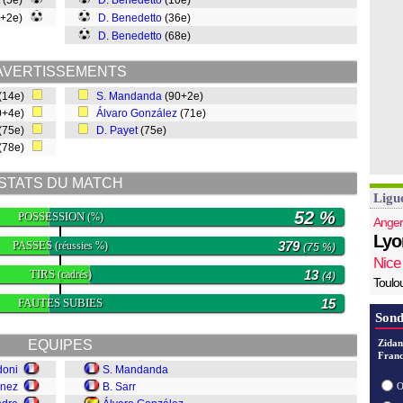
(5e)
D. Benedetto
(10e)
0+2e)
D. Benedetto
(36e)
D. Benedetto
(68e)
AVERTISSEMENTS
(14e)
S. Mandanda
(90+2e)
0+4e)
Álvaro González
(71e)
(75e)
D. Payet
(75e)
(78e)
STATS DU MATCH
Ligu
52 %
POSSESSION
(%)
Anger
Lyo
PASSES
379
(réussies %)
(75 %)
Nice
TIRS
13
(cadrés)
(4)
Toulo
FAUTES SUBIES
15
Sond
EQUIPES
Zidan
Franc
doni
S. Mandanda
inez
B. Sarr
O