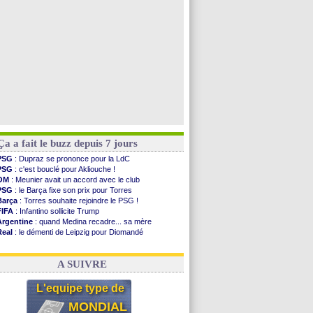
OM
: Medina vers Leverkusen pour 25 M€
Uruguay
: Forlan nommé sélectionneur (officiel)
Voir les brèves précédentes
Ça a fait le buzz depuis 7 jours
PSG
: Dupraz se prononce pour la LdC
PSG
: c'est bouclé pour Akliouche !
OM
: Meunier avait un accord avec le club
PSG
: le Barça fixe son prix pour Torres
Barça
: Torres souhaite rejoindre le PSG !
FIFA
: Infantino sollicite Trump
Argentine
: quand Medina recadre... sa mère
Real
: le démenti de Leipzig pour Diomandé
OM
: Paixão attire un 2e club anglais
FIFA
: le conseiller d'Infantino démissionne !
A SUIVRE
L'equipe type de
MONDIAL