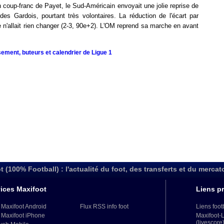
un coup-franc de Payet, le Sud-Américain envoyait une jolie reprise de
des Gardois, pourtant très volontaires. La réduction de l'écart par
re n'allait rien changer (2-3, 90e+2). L'OM reprend sa marche en avant
sement, buteurs et calendrier de Ligue 1
t (100% Football) : l'actualité du foot, des transferts et du mercat
ices Maxifoot
Liens pr
 Maxifoot Android
Flux RSS info foot
Liens foot
 Maxifoot iPhone
Maxifoot-
(livescore