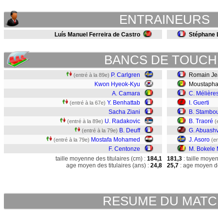
ENTRAINEURS
Luís Manuel Ferreira de Castro
Stéphane 
BANCS DE TOUCH
P. Carlgren
Romain Jea
(entré à la 89e)
Kwon Hyeok-Kyu
Moustapha
A. Camara
C. Mélière
Y. Benhattab
I. Guerti
(entré à la 67e)
Sacha Ziani
B. Stambou
U. Radakovic
B. Traoré
(entré à la 89e)
(
B. Deuff
G. Abuashv
(entré à la 79e)
Mostafa Mohamed
J. Asoro
(entré à la 79e)
(e
F. Centonze
M. Bokele
taille moyenne des titulaires (cm) :
184,1
181,3
: taille moye
age moyen des titulaires (ans) :
24,8
25,7
: age moyen de
RESUME DU MAT