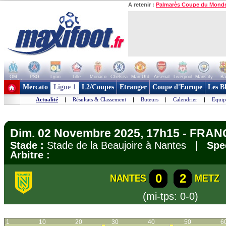
A retenir :
Palmarès Coupe du Mond
OM
PSG
Lyon
Lille
Monaco
Chelsea
Man Utd
Arsenal
Liverpool
ManCity
Ba
+ de clubs
Mercato
Ligue 1
L2/Coupes
Etranger
Coupe d'Europe
Les B
Actualité
|
Résultats & Classement
|
Buteurs
|
Calendrier
|
Equip
Dim. 02 Novembre 2025, 17h15 - FRANC
Stade :
Stade de la Beaujoire à Nantes |
Spe
Arbitre :
0
2
NANTES
METZ
(mi-tps: 0-0)
1
10
20
30
40
50
6