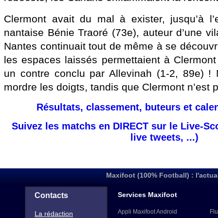
Clermont avait du mal à exister, jusqu’à l’
nantaise Bénie Traoré (73e), auteur d’une vil
Nantes continuait tout de même à se découvri
les espaces laissés permettaient à Clermont d
un contre conclu par Allevinah (1-2, 89e) !
mordre les doigts, tandis que Clermont n’est p
Résultats, classement, buteurs et cale
Suivez les matchs en DIRECT sur le Live-Sc
live tweets, ...)
Maxifoot (100% Football) : l'actua
Services Maxifoot
Contacts
Appli Maxifoot Android
Flu
La rédaction