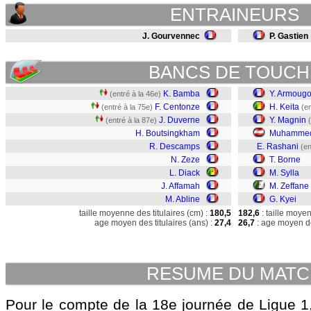
ENTRAINEURS
J. Gourvennec
P. Gastien
BANCS DE TOUCH
K. Bamba
Y. Armoug
(entré à la 46e)
F. Centonze
H. Keita
(entré à la 75e)
(en
J. Duverne
Y. Magnin
(entré à la 87e)
H. Boutsingkham
Muhamme
R. Descamps
E. Rashani
(en
N. Zeze
T. Borne
L. Diack
M. Sylla
J. Affamah
M. Zeffane
M. Abline
G. Kyei
taille moyenne des titulaires (cm) :
180,5
182,6
: taille moye
age moyen des titulaires (ans) :
27,4
26,7
: age moyen de
RESUME DU MAT
Pour le compte de la 18e journée de Ligue 1,