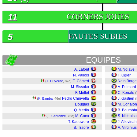
11
CORNERS JOUES
5
FAUTES SUBIES
EQUIPES
A. Lafont
M. Ndiaye
N. Pallois
F. Ogier
E. Cömert
Neto Borge
(
J. Duverne
, 87e)
M. Sissoko
A. Pelmard
F. Mollet
C. Konaté
(
Pedro Chirivella
J. Gastien
(
K. Bamba
, 46e)
(
Douglas
M. Gonalon
Q. Merlin
B. Boutobb
M. Coco
S. Nichols
(
F. Centonze
, 75e)
T. Kadewere
J. Allevinah
B. Traoré
A. Virginius