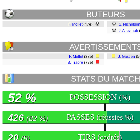
BUTEURS
F. Mollet
(47e)
S. Nicholso
J. Allevinah
AVERTISSEMENT
F. Mollet
(38e)
J. Gastien
(5
B. Traoré
(73e)
STATS DU MATC
52 %
POSSESSION
(%)
426
PASSES
(réussies %)
(82 %)
20
TIRS
(cadrés)
(9)