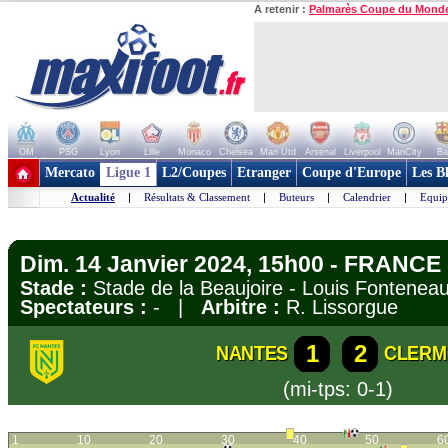
A retenir :
Palmarès Coupe du Mond
OM
PSG
Lyon
Lille
Monaco
Chelsea
Man Utd
Arsenal
Liverpool
ManCity
Ba
+ de clubs
Mercato
Ligue 1
L2/Coupes
Etranger
Coupe d'Europe
Les B
Actualité
|
Résultats & Classement
|
Buteurs
|
Calendrier
|
Equip
Dim. 14 Janvier 2024, 15h00 - FRANCE 
Stade :
Stade de la Beaujoire - Louis Fontene
Spectateurs :
- |
Arbitre :
R. Lissorgue
1
2
NANTES
CLERM
(mi-tps: 0-1)
1
10
20
30
40
50
6