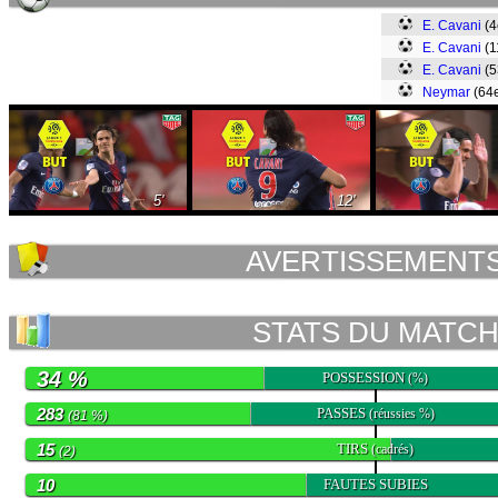
E. Cavani
(
E. Cavani
(1
E. Cavani
(
Neymar
(64e
5'
12'
AVERTISSEMENT
STATS DU MATC
34 %
POSSESSION
(%)
283
PASSES
(réussies %)
(81 %)
15
TIRS
(cadrés)
(2)
10
FAUTES SUBIES