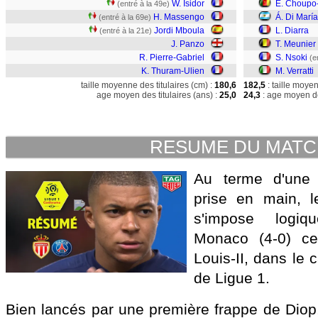
W. Isidor
E. Choupo
(entré à la 49e)
H. Massengo
Á. Di María
(entré à la 69e)
Jordi Mboula
L. Diarra
(entré à la 21e)
J. Panzo
T. Meunier
R. Pierre-Gabriel
S. Nsoki
(e
K. Thuram-Ulien
M. Verratti
taille moyenne des titulaires (cm) :
180,6
182,5
: taille moye
age moyen des titulaires (ans) :
25,0
24,3
: age moyen de
RESUME DU MAT
Au terme d'une 
prise en main, l
s'impose logiq
Monaco (4-0) c
Louis-II, dans le 
de Ligue 1.
Bien lancés par une première frappe de Dio