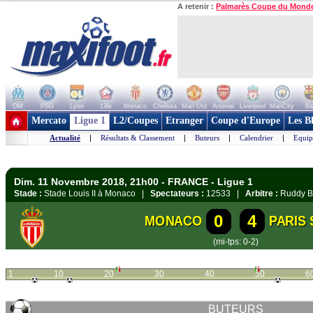
A retenir :
Palmarès Coupe du Mond
OM
PSG
Lyon
Lille
Monaco
Chelsea
Man Utd
Arsenal
Liverpool
ManCity
Ba
+ de clubs
Mercato
Ligue 1
L2/Coupes
Etranger
Coupe d'Europe
Les B
Actualité
|
Résultats & Classement
|
Buteurs
|
Calendrier
|
Equip
Dim. 11 Novembre 2018, 21h00 - FRANCE - Ligue 1
Stade :
Stade Louis II à Monaco |
Spectateurs :
12533 |
Arbitre :
Ruddy B
0
4
MONACO
PARIS
(mi-tps: 0-2)
1
10
20
30
40
50
6
BUTEURS