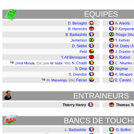
EQUIPES
D. Benaglio
A. Areola
B. Henrichs
P. Kimpem
B. Badiashile
Thiago Silv
Jemerson
T. Kehrer
D. Sidibé
M. Diaby
(
Á
Pelé
J. Draxler
(
Y. Aït Bennasser
A. Rabiot
N. Chadli
C. Nkunku
(
Jordi Mboula
, 21e, puis
W. Isidor
, 49e)
S. Diop
Neymar
S. Grandsir
K. Mbappé
Falcao
E. Cavani
(
H. Massengo
, 69e)
ENTRAINEURS
Thierry Henry
Thomas Tu
BANCS DE TOUCH
L. Badiashile
G. Buffon