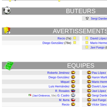
BUTEURS
Sergi Darde
AVERTISSEMENT
Recio
(7e)
David López
Diego González
(78e)
Mario Herm
Javi Fuego
(
EQUIPES
Roberto Jiménez
Pau López
Diego González
Aaron Mart
Miquel
Mario Her
Luis Hernández
David Lópe
R. Rosales
Javi López
G. Castro
Sergi Dard
(
Javi Ontiveros
, 59e)
M. Iturra
Javi Fuego
Recio
Víctor Sán