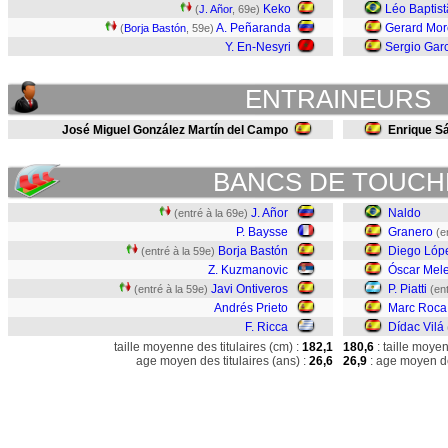
Keko
Léo Baptis
(
J. Añor
, 69e)
A. Peñaranda
Gerard Mo
(
Borja Bastón
, 59e)
Y. En-Nesyri
Sergio Gar
ENTRAINEURS
José Miguel González Martín del Campo
Enrique S
BANCS DE TOUCH
J. Añor
Naldo
(entré à la 69e)
P. Baysse
Granero
(e
Borja Bastón
Diego Lóp
(entré à la 59e)
Z. Kuzmanovic
Óscar Mel
Javi Ontiveros
P. Piatti
(entré à la 59e)
(en
Andrés Prieto
Marc Roca
F. Ricca
Dídac Vilá
taille moyenne des titulaires (cm) :
182,1
180,6
: taille moye
age moyen des titulaires (ans) :
26,6
26,9
: age moyen de