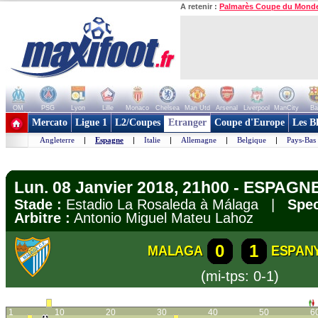
A retenir :
Palmarès Coupe du Mond
OM
PSG
Lyon
Lille
Monaco
Chelsea
Man Utd
Arsenal
Liverpool
ManCity
Ba
+ de clubs
Mercato
Ligue 1
L2/Coupes
Etranger
Coupe d'Europe
Les B
Angleterre
|
Espagne
|
Italie
|
Allemagne
|
Belgique
|
Pays-Bas
Lun. 08 Janvier 2018, 21h00 - ESPAGNE
Stade :
Estadio La Rosaleda à Málaga |
Spec
Arbitre :
Antonio Miguel Mateu Lahoz
0
1
MALAGA
ESPAN
(mi-tps: 0-1)
1
10
20
30
40
50
6