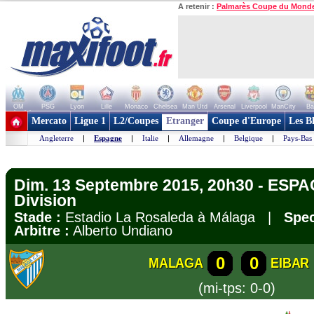
A retenir :
Palmarès Coupe du Mond
OM
PSG
Lyon
Lille
Monaco
Chelsea
Man Utd
Arsenal
Liverpool
ManCity
Ba
+ de clubs
Mercato
Ligue 1
L2/Coupes
Etranger
Coupe d'Europe
Les B
Angleterre
|
Espagne
|
Italie
|
Allemagne
|
Belgique
|
Pays-Bas
Dim. 13 Septembre 2015, 20h30 - ESPA
Division
Stade :
Estadio La Rosaleda à Málaga |
Spec
Arbitre :
Alberto Undiano
0
0
MALAGA
EIBAR
(mi-tps: 0-0)