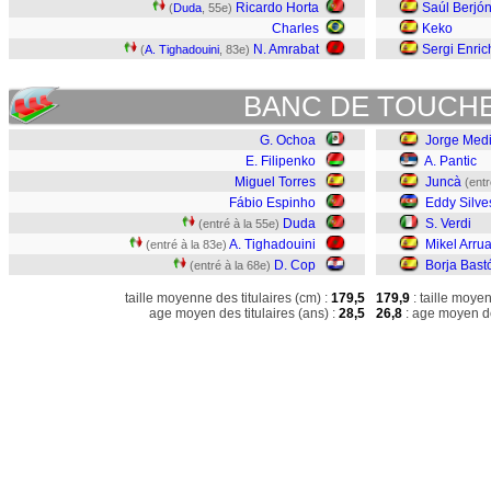
Ricardo Horta
Saúl Berjó
(
Duda
, 55e)
Charles
Keko
N. Amrabat
Sergi Enric
(
A. Tighadouini
, 83e)
BANC DE TOUCH
G. Ochoa
Jorge Medi
E. Filipenko
A. Pantic
Miguel Torres
Juncà
(entr
Fábio Espinho
Eddy Silve
Duda
S. Verdi
(entré à la 55e)
A. Tighadouini
Mikel Arru
(entré à la 83e)
D. Cop
Borja Bast
(entré à la 68e)
taille moyenne des titulaires (cm) :
179,5
179,9
: taille moye
age moyen des titulaires (ans) :
28,5
26,8
: age moyen de