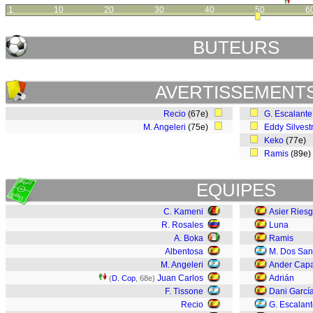
1
10
20
30
40
50
6
BUTEURS
AVERTISSEMENT
Recio
(67e)
G. Escalante
M. Angeleri
(75e)
Eddy Silvest
Keko
(77e)
Ramis
(89e
EQUIPES
C. Kameni
Asier Ries
R. Rosales
Luna
A. Boka
Ramis
Albentosa
M. Dos San
M. Angeleri
Ander Cap
Juan Carlos
Adrián
(
D. Cop
, 68e)
F. Tissone
Dani Garcí
Recio
G. Escalan