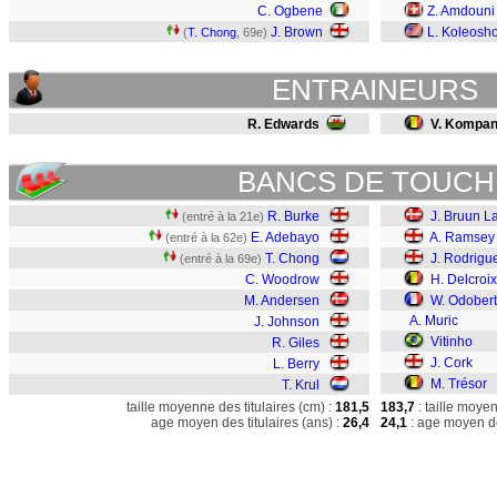
C. Ogbene
Z. Amdouni
J. Brown
L. Koleosh
(
T. Chong
, 69e)
ENTRAINEURS
R. Edwards
V. Kompa
BANCS DE TOUCH
R. Burke
J. Bruun L
(entré à la 21e)
E. Adebayo
A. Ramsey
(entré à la 62e)
T. Chong
J. Rodrigu
(entré à la 69e)
C. Woodrow
H. Delcroix
M. Andersen
W. Odobert
A. Muric
J. Johnson
Vitinho
R. Giles
J. Cork
L. Berry
M. Trésor
T. Krul
taille moyenne des titulaires (cm) :
181,5
183,7
: taille moye
age moyen des titulaires (ans) :
26,4
24,1
: age moyen de