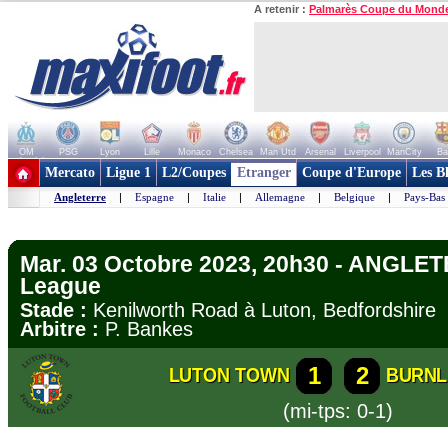
A retenir :
Palmarès Coupe du Mond
OM
PSG
Lyon
Lille
Monaco
Chelsea
Man Utd
Arsenal
Liverpool
ManCity
Ba
+ de clubs
Mercato
Ligue 1
L2/Coupes
Etranger
Coupe d'Europe
Les B
Angleterre
|
Espagne
|
Italie
|
Allemagne
|
Belgique
|
Pays-Bas
Mar. 03 Octobre 2023, 20h30 - ANGLET
League
Stade :
Kenilworth Road à Luton, Bedfordshir
Arbitre :
P. Bankes
1
2
LUTON TOWN
BURNL
(mi-tps: 0-1)