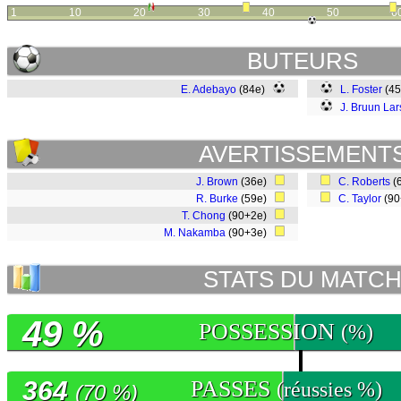
1
10
20
30
40
50
6
BUTEURS
E. Adebayo
(84e)
L. Foster
(4
J. Bruun La
AVERTISSEMENT
J. Brown
(36e)
C. Roberts
(
R. Burke
(59e)
C. Taylor
(9
T. Chong
(90+2e)
M. Nakamba
(90+3e)
STATS DU MATC
49 %
POSSESSION
(%)
364
PASSES
(réussies %)
(70 %)