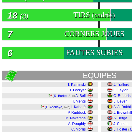
18
TIRS
(cadrés)
(3)
7
CORNERS JOUES
6
FAUTES SUBIES
EQUIPES
T. Kaminski
J. Trafford
T. Lockyer
C. Taylor
A. Bell
C. Roberts
(
R. Burke
, 21e)
T. Mengi
L. Beyer
I. Kaboré
A. Al Dakhil
(
E. Adebayo
, 62e)
P. Ruddock
J. Brownhill
M. Nakamba
S. Berge
A. Doughty
J. Cullen
C. Morris
L. Foster
(
J